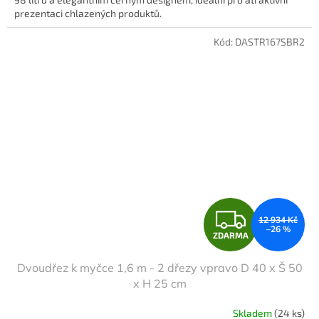
prezentaci chlazených produktů.
Kód:
DASTR167SBR2
Z
12 934 Kč
–26 %
ZDARMA
D
Dvoudřez k myčce 1,6 m - 2 dřezy vpravo D 40 x Š 50
A
x H 25 cm
R
Skladem
(24 ks)