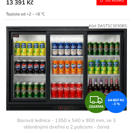
Do košíku
13 391 Kč
A
Teplota od +2 ~ +8 °C
Kód:
DASTSC3E90BS
Z
14 807 Kč
–3 %
ZDARMA
D
Barová lednice - 1350 x 540 x 900 mm, se 3
A
skleněnými dveřmi a 2 policemi - černá