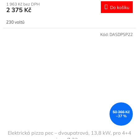
1 963 Kč bez DPH
Do košíku
2 375 Kč
230 voltů
Kód:
DASDPSP22
50 366 Kč
–37 %
Elektrická pizza pec – dvoupatrová, 13,8 kW, pro 4+4