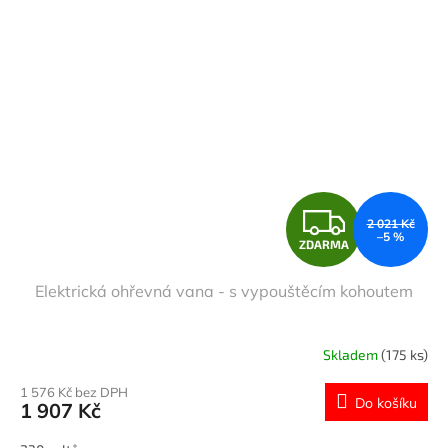
Z
2 021 Kč
–5 %
ZDARMA
D
Elektrická ohřevná vana - s vypouštěcím kohoutem
A
R
Skladem
(175 ks)
M
1 576 Kč bez DPH
Do košíku
1 907 Kč
A