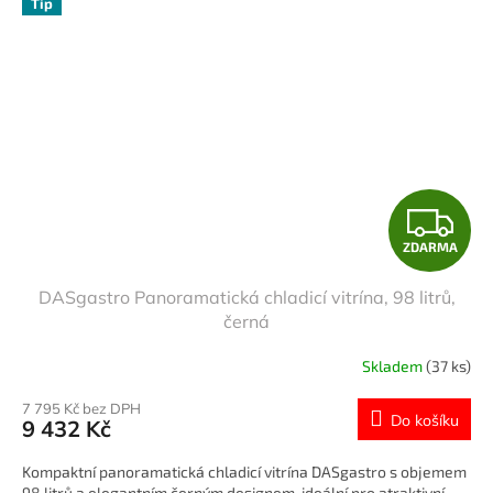
Tip
Z
ZDARMA
D
DASgastro Panoramatická chladicí vitrína, 98 litrů,
A
černá
R
Skladem
(37 ks)
M
7 795 Kč bez DPH
Do košíku
9 432 Kč
A
Kompaktní panoramatická chladicí vitrína DASgastro s objemem
98 litrů a elegantním černým designem, ideální pro atraktivní