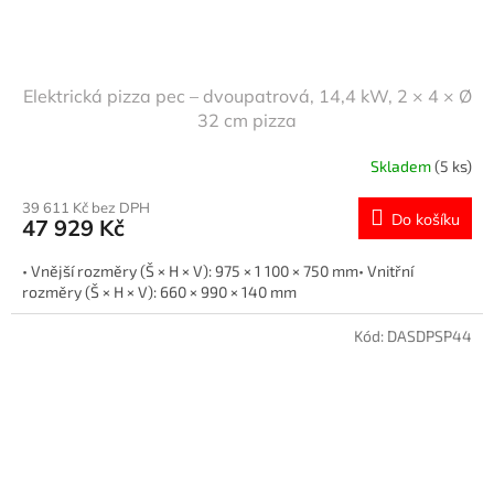
Elektrická pizza pec – dvoupatrová, 14,4 kW, 2 × 4 × Ø
32 cm pizza
Skladem
(5 ks)
39 611 Kč bez DPH
Do košíku
47 929 Kč
• Vnější rozměry (Š × H × V): 975 × 1 100 × 750 mm• Vnitřní
rozměry (Š × H × V): 660 × 990 × 140 mm
Kód:
DASDPSP44