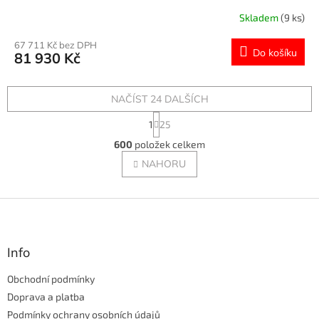
R
Skladem
(9 ks)
M
67 711 Kč bez DPH
Do košíku
81 930 Kč
A
NAČÍST 24 DALŠÍCH
S
1
25
t
O
r
600
položek celkem
v
á
l
NAHORU
n
á
k
o
d
v
Z
a
á
c
á
n
í
p
í
p
a
Info
r
t
v
Obchodní podmínky
í
k
Doprava a platba
y
v
Podmínky ochrany osobních údajů