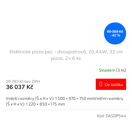
60 303 Kč
–40 %
Elektrická pizza pec – dvoupatrová, 20,4 kW, 32 cm
pizza, 2× 6 ks
Skladem
(3 ks)
29 783 Kč bez DPH
Do košíku
36 037 Kč
Vnější rozměry (Š x H x V): 1 500 × 970 × 750 mmVnitřní rozměry
(Š x H x V): 1 220 × 850 × 175 mm
Kód:
DASDPS44