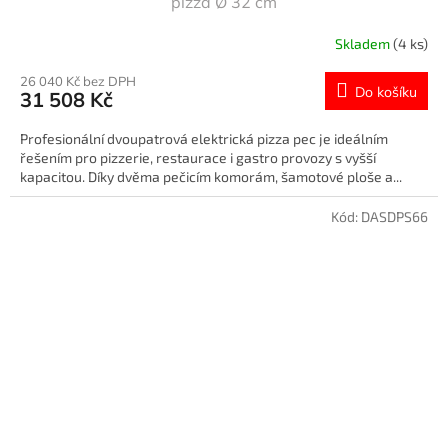
pizza Ø 32 cm
Skladem
(4 ks)
26 040 Kč bez DPH
Do košíku
31 508 Kč
Profesionální dvoupatrová elektrická pizza pec je ideálním
řešením pro pizzerie, restaurace i gastro provozy s vyšší
kapacitou. Díky dvěma pečicím komorám, šamotové ploše a...
Kód:
DASDPS66