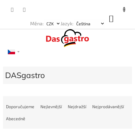
Přejít
na
obsah
NÁKU
Měna:
Jazyk:
KOŠÍK
DASgastro
Ř
a
Doporučujeme
Nejlevnější
Nejdražší
Nejprodávanější
z
e
Abecedně
n
í