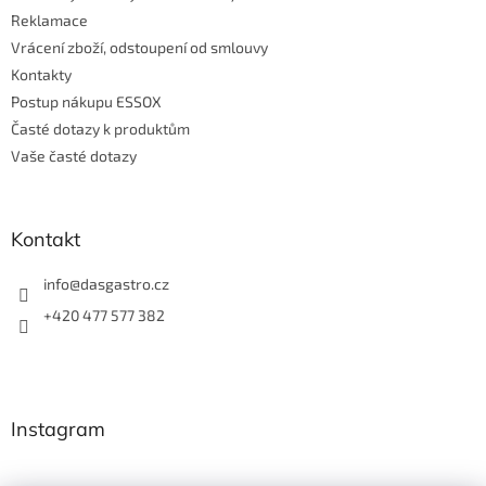
ý
Reklamace
p
Vrácení zboží, odstoupení od smlouvy
i
s
Kontakty
u
Postup nákupu ESSOX
Časté dotazy k produktům
Vaše časté dotazy
Kontakt
info
@
dasgastro.cz
+420 477 577 382
Instagram