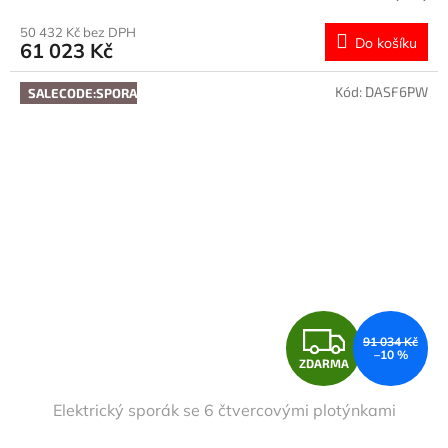
M
50 432 Kč bez DPH
Do košíku
61 023 Kč
A
Kód:
DASF6PW
SALECODE:SPORAK10:10:%
Z
91 034 Kč
–10 %
ZDARMA
D
Elektrický sporák se 6 čtvercovými plotýnkami
A