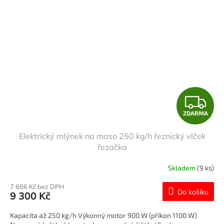
Z
ZDARMA
D
Elektrický mlýnek na maso 250 kg/h řeznický vlček
A
řezačka
R
Skladem
(9 ks)
M
7 686 Kč bez DPH
Do košíku
9 300 Kč
A
Kapacita až 250 kg/h Výkonný motor 900 W (příkon 1100 W)