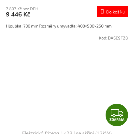
M
7 807 Kč bez DPH
Do košíku
9 446 Kč
A
Hloubka: 700 mm Rozměry umyvadla: 400×500×250 mm
Kód:
DASE9F28
Z
ZDARMA
D
Elektrická fritéza 1×28 l se skříní (12kW)