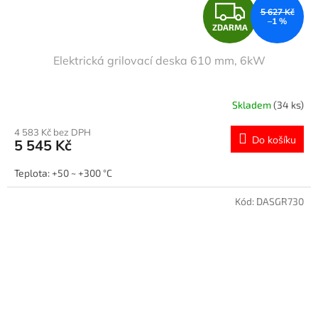
Z
5 627 Kč
–1 %
ZDARMA
D
Elektrická grilovací deska 610 mm, 6kW
A
R
Skladem
(34 ks)
M
4 583 Kč bez DPH
Do košíku
5 545 Kč
A
Teplota: +50 ~ +300 °C
Kód:
DASGR730