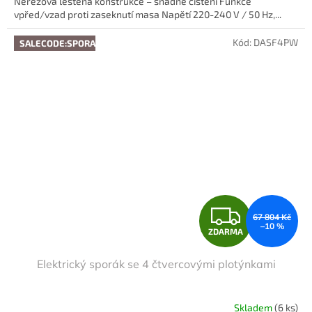
Nerezová leštěná konstrukce – snadné čištění Funkce
vpřed/vzad proti zaseknutí masa Napětí 220-240 V / 50 Hz,...
Kód:
DASF4PW
SALECODE:SPORAK10:10:%
Z
67 804 Kč
–10 %
ZDARMA
D
Elektrický sporák se 4 čtvercovými plotýnkami
A
R
Skladem
(6 ks)