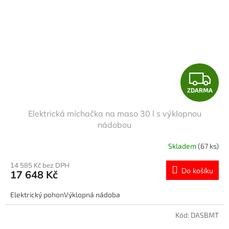
Z
ZDARMA
D
Elektrická míchačka na maso 30 l s výklopnou
A
nádobou
R
Skladem
(67 ks)
M
14 585 Kč bez DPH
Do košíku
17 648 Kč
A
Elektrický pohonVýklopná nádoba
Kód:
DASBMT