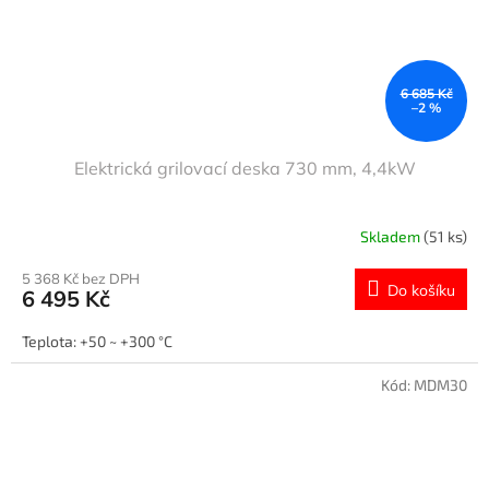
6 685 Kč
–2 %
Elektrická grilovací deska 730 mm, 4,4kW
Skladem
(51 ks)
5 368 Kč bez DPH
Do košíku
6 495 Kč
Teplota: +50 ~ +300 °C
Kód:
MDM30