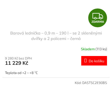
Z
ZDARMA
D
Barová lednička – 0,9 m – 190 l – se 2 skleněnými
A
dvířky a 2 policemi – černá
R
Skladem
(113 ks)
M
9 280 Kč bez DPH
Do košíku
11 229 Kč
A
Teplota od +2 ~ +8 °C
Kód:
DASTSC2E90BS