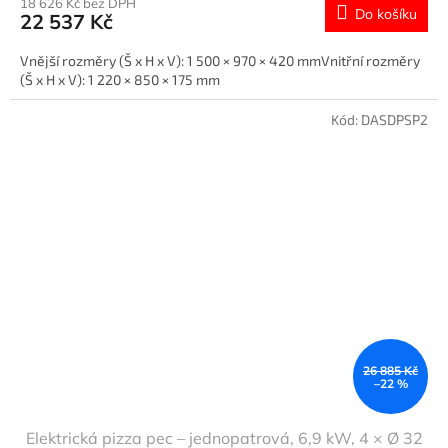
18 626 Kč bez DPH
Do košíku
22 537 Kč
Vnější rozměry (Š x H x V): 1 500 × 970 × 420 mmVnitřní rozměry
(Š x H x V): 1 220 × 850 × 175 mm
Kód:
DASDPSP2
26 885 Kč
–22 %
Elektrická pizza pec – jednopatrová, 6,9 kW, 4 × Ø 32