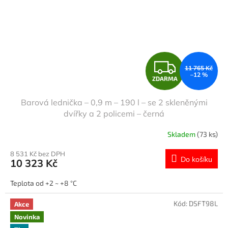
Z
11 765 Kč
–12 %
ZDARMA
D
Barová lednička – 0,9 m – 190 l – se 2 skleněnými
A
dvířky a 2 policemi – černá
R
Skladem
(73 ks)
M
8 531 Kč bez DPH
Do košíku
10 323 Kč
A
Teplota od +2 ~ +8 °C
Kód:
DSFT98L
Akce
Novinka