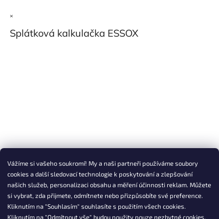
×
Splátková kalkulačka ESSOX
Vážíme si vašeho soukromí! My a naši partneři používáme soubory
cookies a další sledovací technologie k poskytování a zlepšování
našich služeb, personalizaci obsahu a měření účinnosti reklam. Můžete
si vybrat, zda přijmete, odmítnete nebo přizpůsobíte své preference.
Kliknutím na "Souhlasím" souhlasíte s použitím všech cookies.
Kliknutím na "Odmítnout vše" budou použity pouze nezbytné cookies.