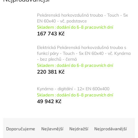
Pekárenská horkovzdušná trouba - Touch - 5x
EN 60x40 - vč. podstavce
Skladem : dodání do 6-8 pracovních dní
167 743 Kč
Elektrická Pekárenská horkovzdušná trouba s
funkcí páry - Touch - 5x EN 60x40 - vč. Kynárna
- bez plechů - černá
Skladem : dodání do 6-8 pracovních dní
220 381 Kč
Kynárna - digitální - 12× EN 600x400
Skladem : dodání do 6-8 pracovních dní
49 942 Kč
Ř
a
Doporučujeme
Nejlevnější
Nejdražší
Nejprodávanější
z