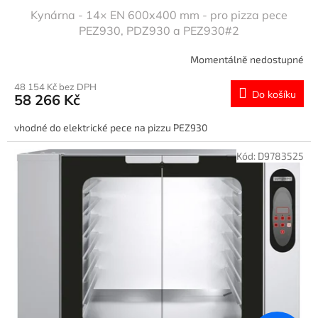
Kynárna - 14× EN 600x400 mm - pro pizza pece
PEZ930, PDZ930 a PEZ930#2
Momentálně nedostupné
48 154 Kč bez DPH
Do košíku
58 266 Kč
vhodné do elektrické pece na pizzu PEZ930
Kód:
D9783525