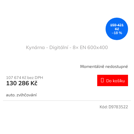
159 421
Kč
–18 %
Kynárna - Digitální - 8× EN 600x400
Momentálně nedostupné
107 674 Kč bez DPH
Do košíku
130 286 Kč
auto. zvlhčování
Kód:
D9783522