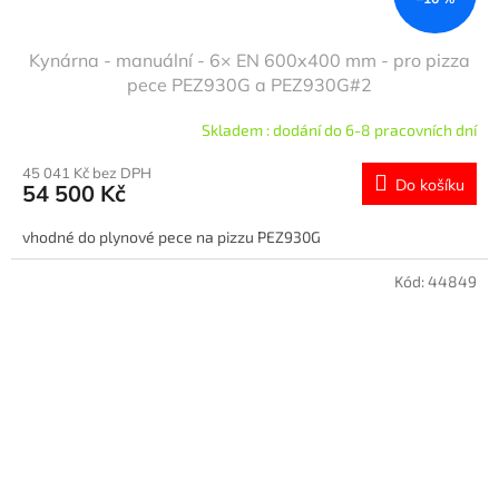
Kynárna - manuální - 6× EN 600x400 mm - pro pizza
pece PEZ930G a PEZ930G#2
Skladem : dodání do 6-8 pracovních dní
45 041 Kč bez DPH
Do košíku
54 500 Kč
vhodné do plynové pece na pizzu PEZ930G
Kód:
44849