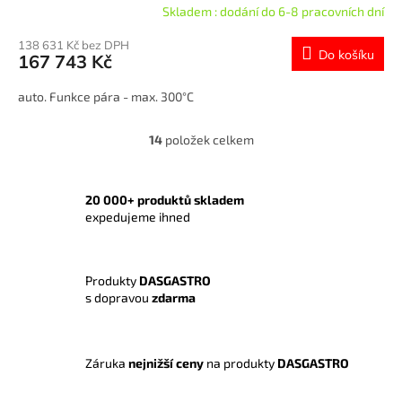
Skladem : dodání do 6-8 pracovních dní
138 631 Kč bez DPH
Do košíku
167 743 Kč
auto. Funkce pára - max. 300°C
14
položek celkem
O
v
l
á
20 000+ produktů skladem
d
expedujeme ihned
a
c
í
Produkty
DASGASTRO
p
s dopravou
zdarma
r
v
k
y
Záruka
nejnižší ceny
na produkty
DASGASTRO
v
ý