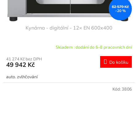
62 579 Kč
–20 %
Kynárna - digitální - 12× EN 600x400
Skladem : dodání do 6-8 pracovních dní
41 274 Kč bez DPH
Do košíku
49 942 Kč
auto. zvlhčování
Kód:
3806