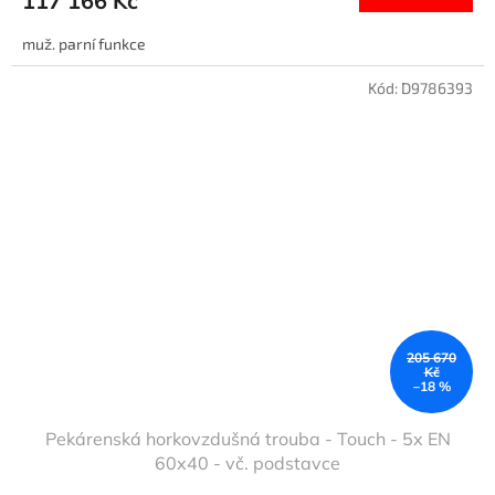
117 166 Kč
muž. parní funkce
Kód:
D9786393
205 670
Kč
–18 %
Pekárenská horkovzdušná trouba - Touch - 5x EN
60x40 - vč. podstavce