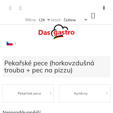
Přejít
na
obsah
NÁKU
Měna:
Jazyk:
KOŠÍK
Pekařské pece (horkovzdušná
trouba + pec na pizzu)
Pekařské pece
Kynárny
Nejprodávanější