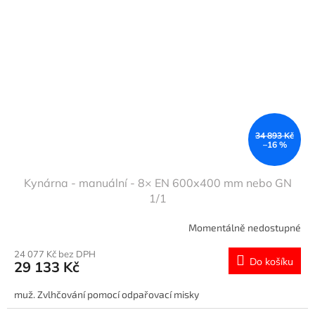
34 893 Kč
–16 %
Kynárna - manuální - 8× EN 600x400 mm nebo GN
1/1
Momentálně nedostupné
24 077 Kč bez DPH
Do košíku
29 133 Kč
muž. Zvlhčování pomocí odpařovací misky