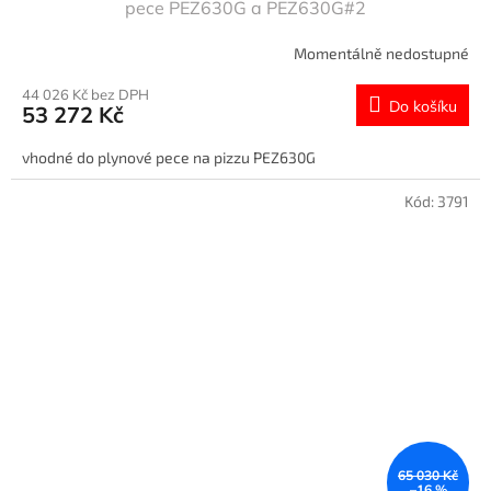
pece PEZ630G a PEZ630G#2
Momentálně nedostupné
44 026 Kč bez DPH
Do košíku
53 272 Kč
vhodné do plynové pece na pizzu PEZ630G
Kód:
3791
65 030 Kč
–16 %