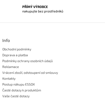
p
i
PŘÍMÝ VÝROBCE
s
nakupujte bez prostředníků
u
Z
á
p
a
Info
t
Obchodní podmínky
í
Doprava a platba
Podmínky ochrany osobních údajů
Reklamace
Vrácení zboží, odstoupení od smlouvy
Kontakty
Postup nákupu ESSOX
Časté dotazy k produktům
Vaše časté dotazy