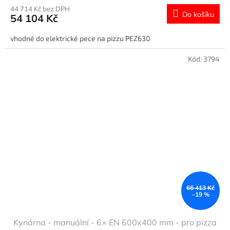
44 714 Kč bez DPH
Do košíku
54 104 Kč
vhodné do elektrické pece na pizzu PEZ630
Kód:
3794
66 413 Kč
–19 %
Kynárna - manuální - 6× EN 600x400 mm - pro pizza