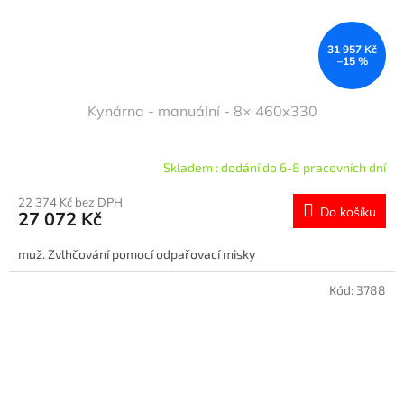
31 957 Kč
–15 %
Kynárna - manuální - 8× 460x330
Skladem : dodání do 6-8 pracovních dní
22 374 Kč bez DPH
Do košíku
27 072 Kč
muž. Zvlhčování pomocí odpařovací misky
Kód:
3788