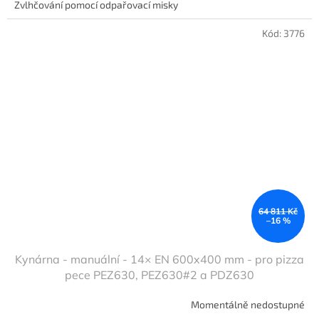
Zvlhčování pomocí odpařovací misky
Kód:
3776
64 811 Kč
–16 %
Kynárna - manuální - 14× EN 600x400 mm - pro pizza
pece PEZ630, PEZ630#2 a PDZ630
Momentálně nedostupné