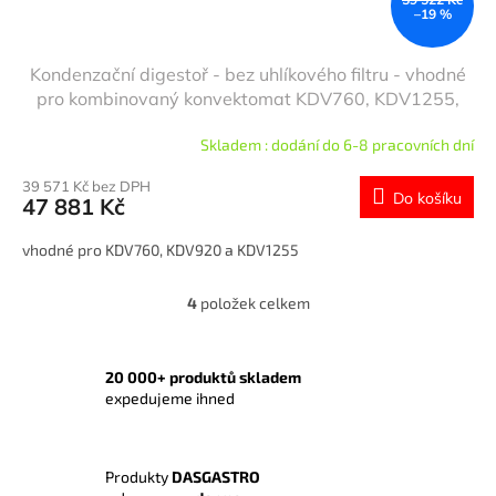
–19 %
Kondenzační digestoř - bez uhlíkového filtru - vhodné
pro kombinovaný konvektomat KDV760, KDV1255,
KDV920, BOMV10, BHV920OH, BHV1255OH &
Skladem : dodání do 6-8 pracovních dní
BOMV6
39 571 Kč bez DPH
Do košíku
47 881 Kč
vhodné pro KDV760, KDV920 a KDV1255
4
položek celkem
O
v
l
á
20 000+ produktů skladem
d
expedujeme ihned
a
c
í
Produkty
DASGASTRO
p