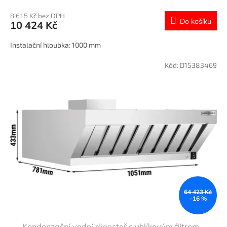
8 615 Kč bez DPH
Do košíku
10 424 Kč
Instalační hloubka: 1000 mm
Kód:
D15383469
64 423 Kč
–16 %
Kondenzační vodní digestoř s uhlíkovým filtrem -