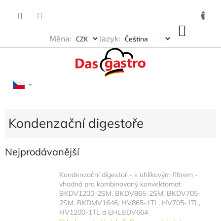
Přejít
na
obsah
NÁKU
Měna:
Jazyk:
KOŠÍK
Kondenzační digestoře
Nejprodávanější
Kondenzační digestoř - s uhlíkovým filtrem -
vhodná pro kombinovaný konvektomat
BKDV1200-2SM, BKDV865-2SM, BKDV705-
2SM, BKDMV1646, HV865-1TL, HV705-1TL,
HV1200-1TL a EHLBDV664