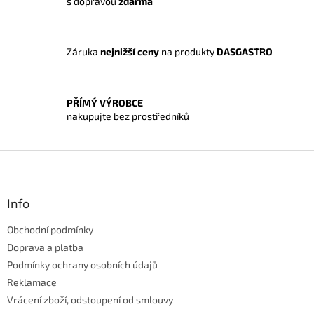
s dopravou
zdarma
r
v
k
y
Záruka
nejnižší ceny
na produkty
DASGASTRO
v
ý
p
i
PŘÍMÝ VÝROBCE
s
nakupujte bez prostředníků
u
Z
á
p
a
Info
t
Obchodní podmínky
í
Doprava a platba
Podmínky ochrany osobních údajů
Reklamace
Vrácení zboží, odstoupení od smlouvy