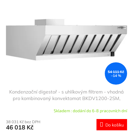
ý
r
p
o
i
d
s
u
p
k
r
t
o
ů
d
u
k
t
ů
54 111 Kč
–14 %
Kondenzační digestoř - s uhlíkovým filtrem - vhodná
pro kombinovaný konvektomat BKDV1200-2SM,
BKDV865-2SM, BKDV705-2SM, BKDMV1646,
Skladem : dodání do 6-8 pracovních dní
HV865-1TL, HV705-1TL, HV1200-1TL a EHLBDV664
38 031 Kč bez DPH
Do košíku
46 018 Kč