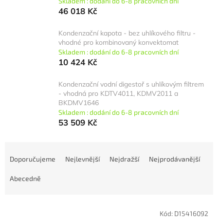
Skladem : dodání do 6-8 pracovních dní
46 018 Kč
Kondenzační kapota - bez uhlíkového filtru -
vhodné pro kombinovaný konvektomat
Skladem : dodání do 6-8 pracovních dní
10 424 Kč
Kondenzační vodní digestoř s uhlíkovým filtrem
- vhodná pro KDTV4011, KDMV2011 a
BKDMV1646
Skladem : dodání do 6-8 pracovních dní
53 509 Kč
Ř
a
Doporučujeme
Nejlevnější
Nejdražší
Nejprodávanější
z
e
Abecedně
n
í
V
p
Kód:
D15416092