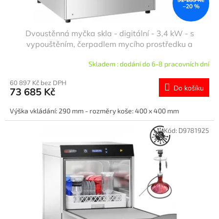
–20 %
Dvoustěnná myčka skla - digitální - 3,4 kW - s
vypouštěním, čerpadlem mycího prostředku a
oplachovacího prostředku a možností Wi-Fi připojení
Skladem : dodání do 6-8 pracovních dní
60 897 Kč bez DPH
Do košíku
73 685 Kč
Výška vkládání: 290 mm - rozměry koše: 400 x 400 mm
Kód:
D9781925