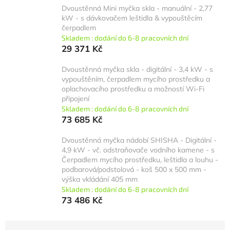
Dvoustěnná Mini myčka skla - manuální - 2,77
kW - s dávkovačem leštidla & vypouštěcím
čerpadlem
Skladem : dodání do 6-8 pracovních dní
29 371 Kč
Dvoustěnná myčka skla - digitální - 3,4 kW - s
vypouštěním, čerpadlem mycího prostředku a
oplachovacího prostředku a možností Wi-Fi
připojení
Skladem : dodání do 6-8 pracovních dní
73 685 Kč
Dvoustěnná myčka nádobí SHISHA - Digitální -
4,9 kW - vč. odstraňovače vodního kamene - s
Čerpadlem mycího prostředku, leštidla a louhu -
podbarová/podstolová - koš 500 x 500 mm -
výška vkládání 405 mm
Skladem : dodání do 6-8 pracovních dní
73 486 Kč
Ř