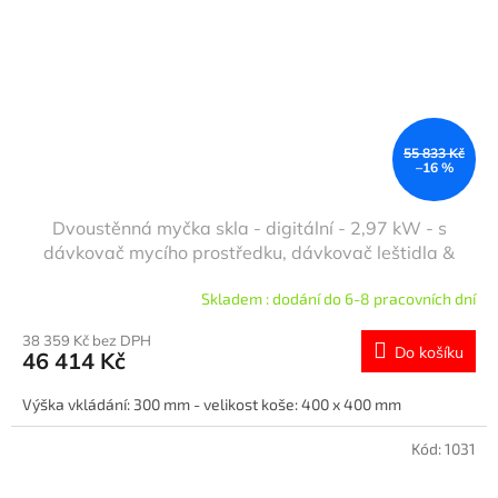
55 833 Kč
–16 %
Dvoustěnná myčka skla - digitální - 2,97 kW - s
dávkovač mycího prostředku, dávkovač leštidla &
vypouštěcí čerpadlo
Skladem : dodání do 6-8 pracovních dní
38 359 Kč bez DPH
Do košíku
46 414 Kč
Výška vkládání: 300 mm - velikost koše: 400 x 400 mm
Kód:
1031