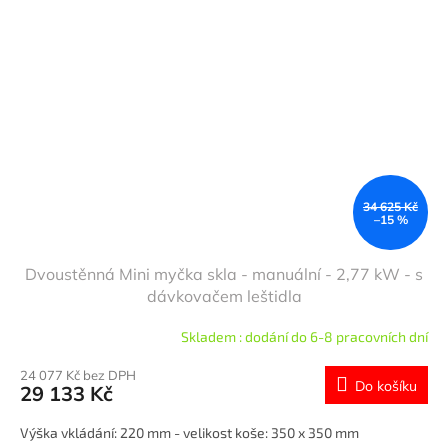
34 625 Kč
–15 %
Dvoustěnná Mini myčka skla - manuální - 2,77 kW - s
dávkovačem leštidla
Skladem : dodání do 6-8 pracovních dní
24 077 Kč bez DPH
Do košíku
29 133 Kč
Výška vkládání: 220 mm - velikost koše: 350 x 350 mm