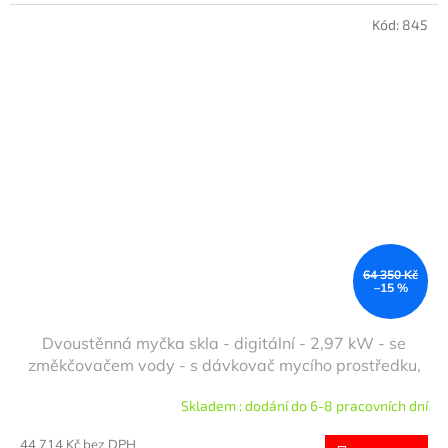
Kód:
845
64 350 Kč
–15 %
Dvoustěnná myčka skla - digitální - 2,97 kW - se
změkčovačem vody - s dávkovač mycího prostředku,
dávkovač leštidla & vypouštěcí čerpadlo
Skladem : dodání do 6-8 pracovních dní
44 714 Kč bez DPH