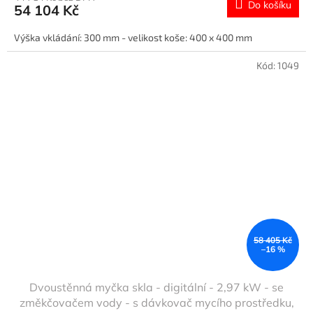
Do košíku
54 104 Kč
Výška vkládání: 300 mm - velikost koše: 400 x 400 mm
Kód:
1049
58 405 Kč
–16 %
Dvoustěnná myčka skla - digitální - 2,97 kW - se
změkčovačem vody - s dávkovač mycího prostředku,