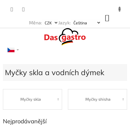
Přejít
na
obsah
NÁKU
Měna:
Jazyk:
KOŠÍK
Myčky skla a vodních dýmek
Myčky skla
Myčky shisha
Nejprodávanější