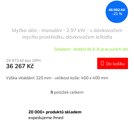
45 982 Kč
–21 %
Myčka skla - manuální - 2,97 kW - s dávkovačem
mycího prostředku, dávkovačem leštidla
Skladem : dodání do 6-8 pracovních dní
29 973 Kč bez DPH
Do košíku
36 267 Kč
Výška vkládání: 320 mm - velikost koše: 400 x 400 mm
9
položek celkem
O
v
l
á
20 000+ produktů skladem
d
expedujeme ihned
a
c