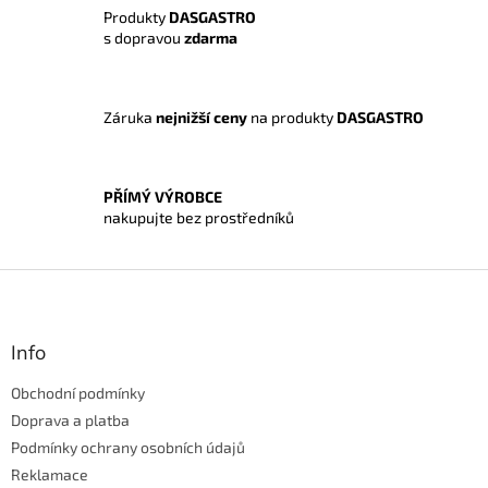
í
Produkty
DASGASTRO
p
s dopravou
zdarma
r
v
k
y
Záruka
nejnižší ceny
na produkty
DASGASTRO
v
ý
p
i
PŘÍMÝ VÝROBCE
s
nakupujte bez prostředníků
u
Z
á
p
a
Info
t
Obchodní podmínky
í
Doprava a platba
Podmínky ochrany osobních údajů
Reklamace