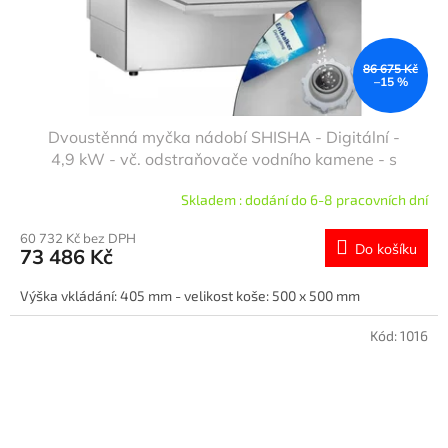
86 675 Kč
–15 %
Dvoustěnná myčka nádobí SHISHA - Digitální -
4,9 kW - vč. odstraňovače vodního kamene - s
Čerpadlem mycího prostředku, leštidla a louhu -
Skladem : dodání do 6-8 pracovních dní
podbarová/podstolová - koš 500 x 500 mm - výška
vkládání 405 mm
60 732 Kč bez DPH
Do košíku
73 486 Kč
Výška vkládání: 405 mm - velikost koše: 500 x 500 mm
Kód:
1016