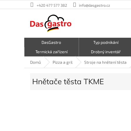
Přejít
+420 477 577 382
info@dasgastro.cz
na
obsah
DasGastro
Typ podnikání
Termická zařízení
Drobný inventář
Malé kuchyňské spotřebiče
Kavárna a zmrzlina
Domů
Pizza a gril
Stroje na hnětení těsta
Hrnce a pánve
První pomoc
Hnětače těsta TKME