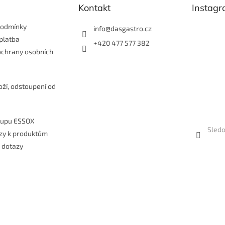
Kontakt
Instag
podmínky
info
@
dasgastro.cz
platba
+420 477 577 382
ochrany osobních
e
oží, odstoupení od
kupu ESSOX
Sledo
zy k produktům
 dotazy