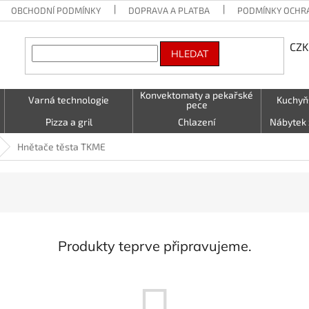
OBCHODNÍ PODMÍNKY
DOPRAVA A PLATBA
PODMÍNKY OCHR
CZK
HLEDAT
Konvektomaty a pekařské
Varná technologie
Kuchyň
pece
Pizza a gril
Chlazení
Nábytek 
Vzduchotechnika
Stolování a Servírování
Textil (utě
Hnětače těsta TKME
LED - světelné nápisy
Kontakty
Produkty teprve připravujeme.