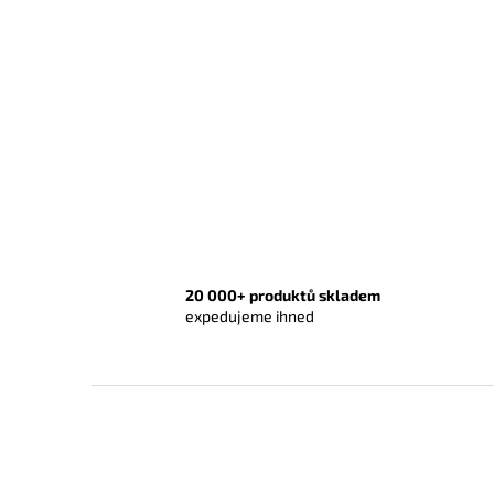
20 000+ produktů skladem
expedujeme ihned
Z
á
p
a
t