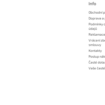
Info
í
Obchodní 
Doprava a 
Podmínky 
údajů
Reklamac
Vrácení zb
smlouvy
Kontakty
Postup ná
Časté dota
Vaše časté