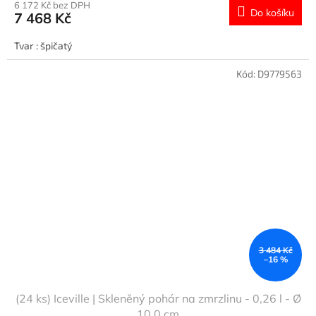
6 172 Kč bez DPH
Do košíku
7 468 Kč
Tvar : špičatý
Kód:
D9779563
3 484 Kč
–16 %
(24 ks) Iceville | Skleněný pohár na zmrzlinu - 0,26 l - Ø
10,0 cm