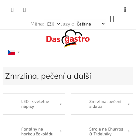
Přejít
na
obsah
NÁKU
Měna:
Jazyk:
KOŠÍK
Zmrzlina, pečení a další
LED - světelné
Zmrzlina, pečení
nápisy
a další
Fontány na
Stroje na Churros
horkou čokoládu
& Trdelníky