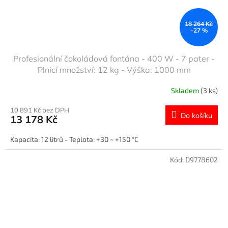
18 264 Kč
–27 %
Profesionální čokoládová fontána - 400 W - 7 pater -
Plnicí množství: 12 kg - Výška: 1000 mm
Skladem
(3 ks)
10 891 Kč bez DPH
Do košíku
13 178 Kč
Kapacita: 12 litrů - Teplota: +30 ~ +150 °C
Kód:
D9778602