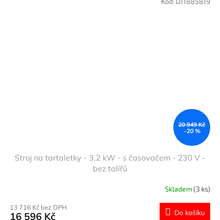
Kód:
D11885819
20 949 Kč
–20 %
Stroj na tartaletky - 3,2 kW - s časovačem - 230 V -
bez talířů
Skladem
(3 ks)
13 716 Kč bez DPH
Do košíku
16 596 Kč