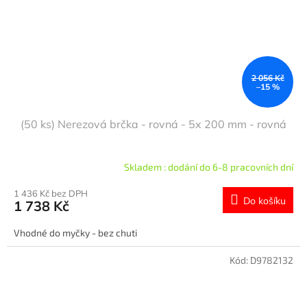
2 056 Kč
–15 %
(50 ks) Nerezová brčka - rovná - 5x 200 mm - rovná
Skladem : dodání do 6-8 pracovních dní
1 436 Kč bez DPH
Do košíku
1 738 Kč
Vhodné do myčky - bez chuti
Kód:
D9782132