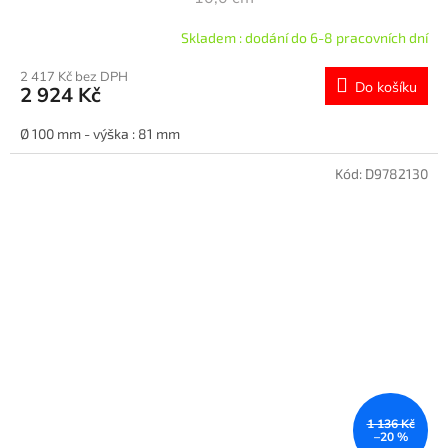
Skladem : dodání do 6-8 pracovních dní
2 417 Kč bez DPH
Do košíku
2 924 Kč
Ø 100 mm - výška : 81 mm
Kód:
D9782130
1 136 Kč
–20 %