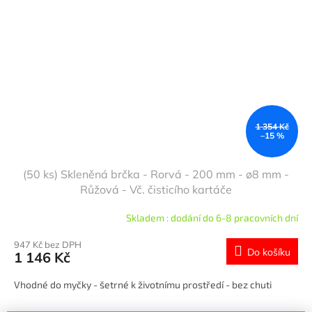
1 354 Kč
–15 %
(50 ks) Skleněná brčka - Rorvá - 200 mm - ø8 mm -
Růžová - Vč. čisticího kartáče
Skladem : dodání do 6-8 pracovních dní
947 Kč bez DPH
Do košíku
1 146 Kč
Vhodné do myčky - šetrné k životnímu prostředí - bez chuti