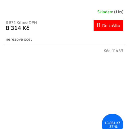
Skladem
(1 ks)
6 871 Kč bez DPH
Do košíku
8 314 Kč
nerezová ocel
Kód:
11483
13 861 Kč
–37 %