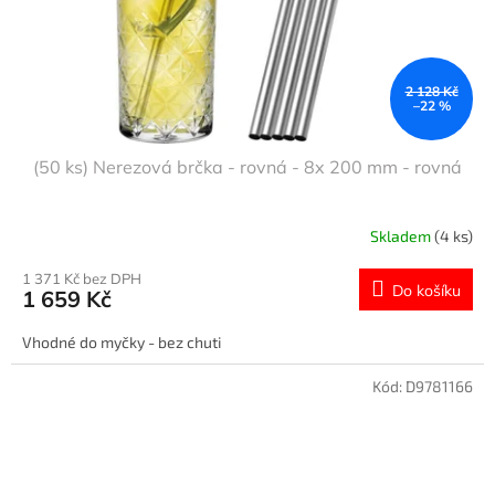
2 128 Kč
–22 %
(50 ks) Nerezová brčka - rovná - 8x 200 mm - rovná
Skladem
(4 ks)
1 371 Kč bez DPH
Do košíku
1 659 Kč
Vhodné do myčky - bez chuti
Kód:
D9781166