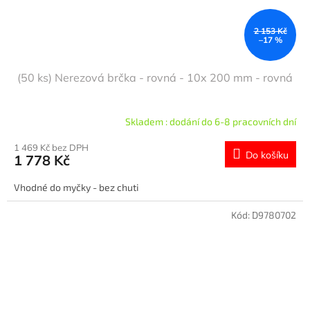
2 153 Kč
–17 %
(50 ks) Nerezová brčka - rovná - 10x 200 mm - rovná
Skladem : dodání do 6-8 pracovních dní
1 469 Kč bez DPH
Do košíku
1 778 Kč
Vhodné do myčky - bez chuti
Kód:
D9780702