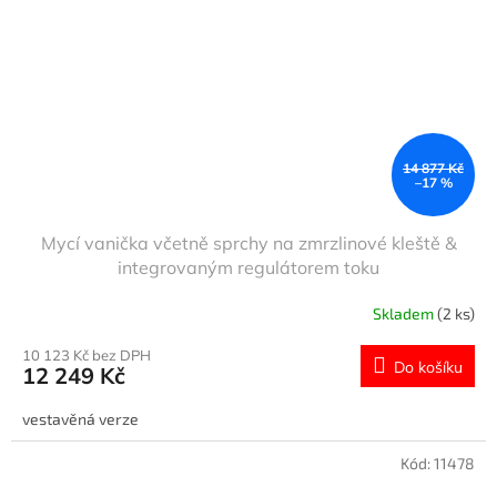
14 877 Kč
–17 %
Mycí vanička včetně sprchy na zmrzlinové kleště &
integrovaným regulátorem toku
Skladem
(2 ks)
10 123 Kč bez DPH
Do košíku
12 249 Kč
vestavěná verze
Kód:
11478