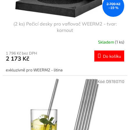
2 709 Kč
–19 %
(2 ks) Pečicí desky pro vaflovač WEERM2 - tvar:
kornout
Skladem
(1 ks)
1 796 Kč bez DPH
Do košíku
2 173 Kč
exkluzivně pro WEERM2 - litina
Kód:
D9780710