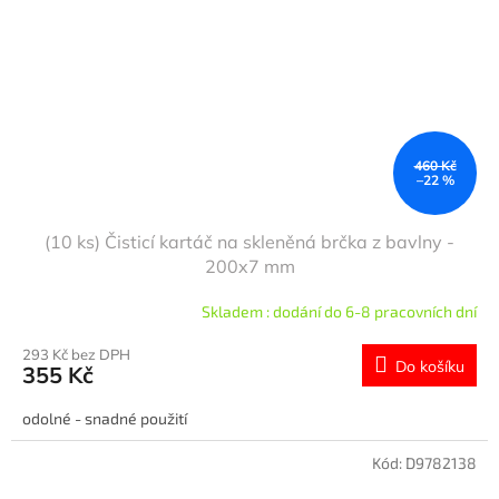
460 Kč
–22 %
(10 ks) Čisticí kartáč na skleněná brčka z bavlny -
200x7 mm
Skladem : dodání do 6-8 pracovních dní
293 Kč bez DPH
Do košíku
355 Kč
odolné - snadné použití
Kód:
D9782138