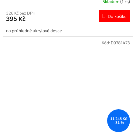
Skladem
(1 ks)
326 Kč bez DPH
Do košíku
395 Kč
na průhledné akrylové desce
Kód:
D9781473
11 248 Kč
–31 %