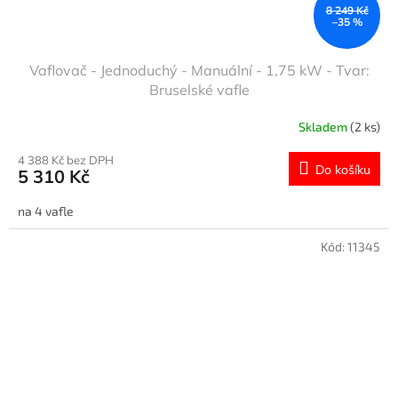
8 249 Kč
–35 %
Vaflovač - Jednoduchý - Manuální - 1,75 kW - Tvar:
Bruselské vafle
Skladem
(2 ks)
4 388 Kč bez DPH
Do košíku
5 310 Kč
na 4 vafle
Kód:
11345