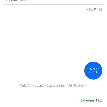
Kód:
11479
5 539 Kč
–33 %
Palačinkovač - 1 plotýnka - Ø 400 mm
Skladem
(1 ks)