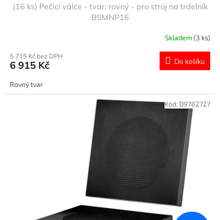
(16 ks) Pečicí válce - tvar: rovný - pro stroj na trdelník
BSMNP16
Skladem
(3 ks)
5 715 Kč bez DPH
Do košíku
6 915 Kč
Rovný tvar
Kód:
D9782727