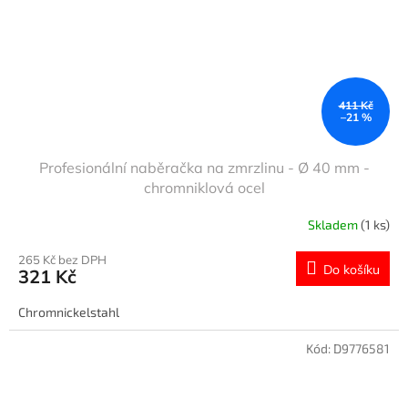
411 Kč
–21 %
Profesionální naběračka na zmrzlinu - Ø 40 mm -
chromniklová ocel
Skladem
(1 ks)
265 Kč bez DPH
Do košíku
321 Kč
Chromnickelstahl
Kód:
D9776581