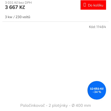
3 031 Kč bez DPH
Do košíku
3 667 Kč
3 kw / 230 voltů
Kód:
11484
12 651 Kč
–34 %
Palačinkovač - 2 plotýnky - Ø 400 mm