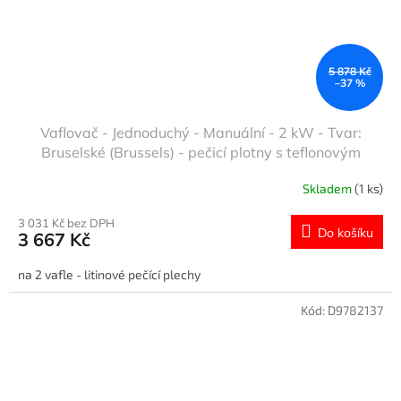
5 878 Kč
–37 %
Vaflovač - Jednoduchý - Manuální - 2 kW - Tvar:
Bruselské (Brussels) - pečicí plotny s teflonovým
povrchem
Skladem
(1 ks)
3 031 Kč bez DPH
Do košíku
3 667 Kč
na 2 vafle - litinové pečící plechy
Kód:
D9782137