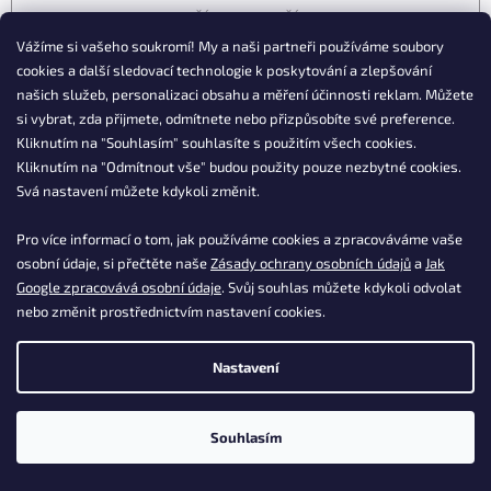
NAČÍST 24 DALŠÍCH
S
Vážíme si vašeho soukromí! My a naši partneři používáme soubory
1
12
t
cookies a další sledovací technologie k poskytování a zlepšování
O
r
266
položek celkem
našich služeb, personalizaci obsahu a měření účinnosti reklam. Můžete
v
á
l
NAHORU
n
si vybrat, zda přijmete, odmítnete nebo přizpůsobíte své preference.
á
k
Kliknutím na "Souhlasím" souhlasíte s použitím všech cookies.
o
d
Kliknutím na "Odmítnout vše" budou použity pouze nezbytné cookies.
v
a
Svá nastavení můžete kdykoli změnit.
á
c
20 000+ produktů skladem
n
í
expedujeme ihned
í
Pro více informací o tom, jak používáme cookies a zpracováváme vaše
p
r
osobní údaje, si přečtěte naše
Zásady ochrany osobních údajů
a
Jak
v
Google zpracovává osobní údaje
. Svůj souhlas můžete kdykoli odvolat
Produkty
DASGASTRO
k
nebo změnit prostřednictvím nastavení cookies.
s dopravou
zdarma
y
v
ý
Nastavení
p
Záruka
nejnižší ceny
na produkty
DASGASTRO
i
s
Souhlasím
u
PŘÍMÝ VÝROBCE