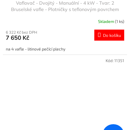
Vaflovač - Dvojitý - Manuální - 4 kW - Tvar: 2
Bruselské vafle - Plotničky s teflonovým povrchem
Skladem
(1 ks)
6 322 Kč bez DPH
Do košíku
7 650 Kč
na 4 vafle - litinové pečící plechy
Kód:
11351