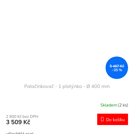
5 467 Kč
–35 %
Palačinkovač - 1 plotýnka - Ø 400 mm
Skladem
(2 ks)
2 900 Kč bez DPH
Do košíku
3 509 Kč
ušlechtilá ocel