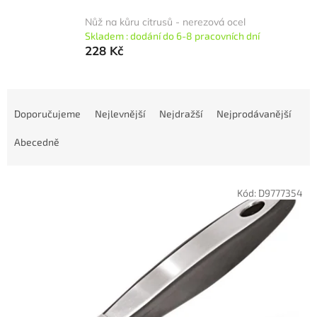
Nůž na kůru citrusů - nerezová ocel
Skladem : dodání do 6-8 pracovních dní
228 Kč
Ř
a
Doporučujeme
Nejlevnější
Nejdražší
Nejprodávanější
z
e
Abecedně
n
í
V
p
Kód:
D9777354
ý
r
p
o
i
d
s
u
p
k
r
t
o
ů
d