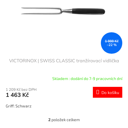
1 888 Kč
–22 %
VICTORINOX | SWISS CLASSIC tranžírovací vidlička
Skladem : dodání do 7-9 pracovních dní
1 209 Kč bez DPH
Do košíku
1 463 Kč
Griff: Schwarz
2
položek celkem
O
v