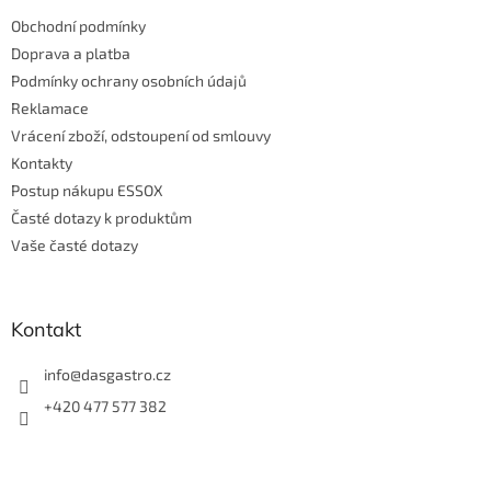
t
Obchodní podmínky
í
Doprava a platba
Podmínky ochrany osobních údajů
Reklamace
Vrácení zboží, odstoupení od smlouvy
Kontakty
Postup nákupu ESSOX
Časté dotazy k produktům
Vaše časté dotazy
Kontakt
info
@
dasgastro.cz
+420 477 577 382