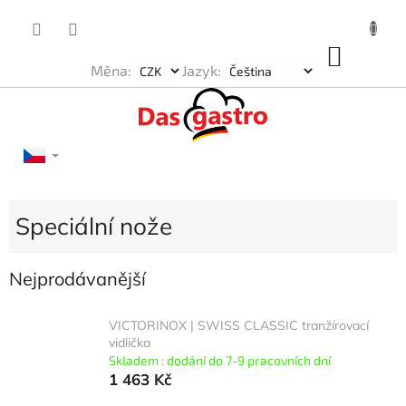
Přejít
na
obsah
NÁKU
Měna:
Jazyk:
KOŠÍK
Speciální nože
Nejprodávanější
VICTORINOX | SWISS CLASSIC tranžírovací
vidlička
Skladem : dodání do 7-9 pracovních dní
1 463 Kč