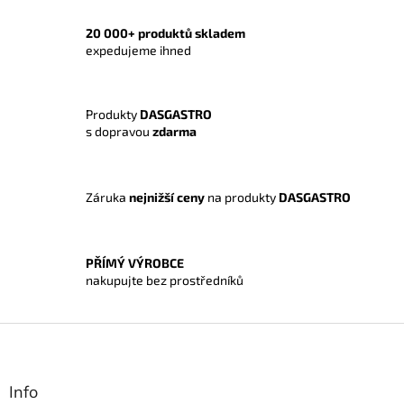
l
á
20 000+ produktů skladem
d
expedujeme ihned
a
c
í
Produkty
DASGASTRO
p
s dopravou
zdarma
r
v
k
y
Záruka
nejnižší ceny
na produkty
DASGASTRO
v
ý
p
i
PŘÍMÝ VÝROBCE
s
nakupujte bez prostředníků
u
Z
á
p
a
Info