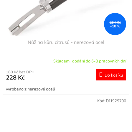
u
k
t
ů
254 Kč
–10 %
Nůž na kůru citrusů - nerezová ocel
Skladem : dodání do 6-8 pracovních dní
188 Kč bez DPH
Do košíku
228 Kč
vyrobeno z nerezové oceli
Kód:
D11929700