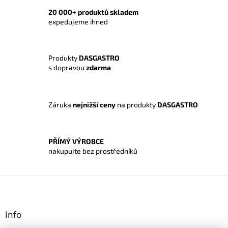
v
a
á
c
20 000+ produktů skladem
n
í
expedujeme ihned
í
p
r
v
Produkty
DASGASTRO
k
s dopravou
zdarma
y
v
ý
p
Záruka
nejnižší ceny
na produkty
DASGASTRO
i
s
u
PŘÍMÝ VÝROBCE
nakupujte bez prostředníků
Z
á
p
a
Info
t