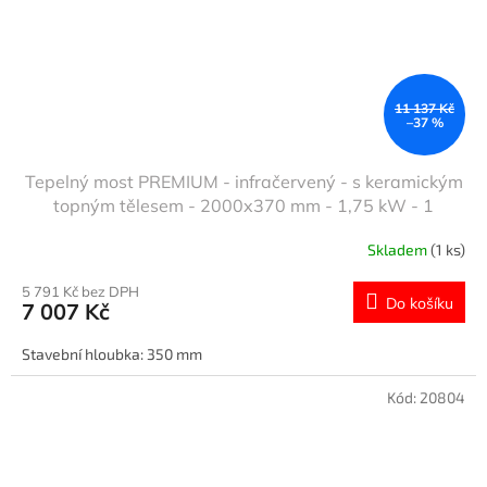
11 137 Kč
–37 %
Tepelný most PREMIUM - infračervený - s keramickým
topným tělesem - 2000x370 mm - 1,75 kW - 1
vyhřívaná úroveň - výškově nastavitelný
Skladem
(1 ks)
5 791 Kč bez DPH
Do košíku
7 007 Kč
Stavební hloubka: 350 mm
Kód:
20804