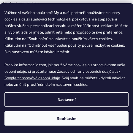
Obchodní podmínky
í
Doprava a platba
Vážíme si vašeho soukromí! My a naši partneři používáme soubory
Podmínky ochrany osobních údajů
cookies a další sledovací technologie k poskytování a zlepšování
Reklamace
našich služeb, personalizaci obsahu a měření účinnosti reklam. Můžete
si vybrat, zda přijmete, odmítnete nebo přizpůsobíte své preference.
Vrácení zboží, odstoupení od smlouvy
Kliknutím na "Souhlasím" souhlasíte s použitím všech cookies.
Kontakty
Kliknutím na "Odmítnout vše" budou použity pouze nezbytné cookies.
Postup nákupu ESSOX
Svá nastavení můžete kdykoli změnit.
Časté dotazy k produktům
Vaše časté dotazy
Pro více informací o tom, jak používáme cookies a zpracováváme vaše
osobní údaje, si přečtěte naše
Zásady ochrany osobních údajů
a
Jak
Google zpracovává osobní údaje
. Svůj souhlas můžete kdykoli odvolat
Kontakt
nebo změnit prostřednictvím nastavení cookies.
info
@
dasgastro.cz
Nastavení
+420 477 577 382
Souhlasím