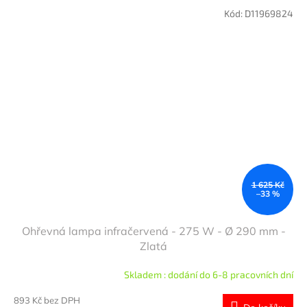
Kód:
D11969824
1 625 Kč
–33 %
Ohřevná lampa infračervená - 275 W - Ø 290 mm -
Zlatá
Skladem : dodání do 6-8 pracovních dní
893 Kč bez DPH