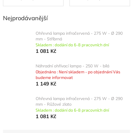
Nejprodávanější
Ohřevná lampa infračervená - 275 W - Ø 290
mm - Stříbrná
Skladem : dodání do 6-8 pracovních dní
1 081 Kč
Náhradní ohřívací lampa - 250 W - bílá
Objednáno : Není skladem - po objednání Vás
budeme informovat
1 149 Kč
Ohřevná lampa infračervená - 275 W - Ø 290
mm - Růžové zlato
Skladem : dodání do 6-8 pracovních dní
1 081 Kč
Ř