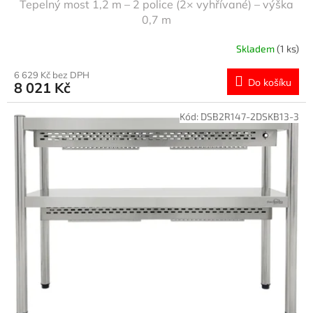
Tepelný most 1,2 m – 2 police (2× vyhřívané) – výška
0,7 m
Skladem
(1 ks)
6 629 Kč bez DPH
Do košíku
8 021 Kč
Kód:
DSB2R147-2DSKB13-3