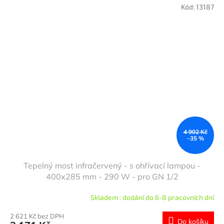
Kód:
13187
4 902 Kč
–35 %
Tepelný most infračervený - s ohřívací lampou -
400x285 mm - 290 W - pro GN 1/2
Skladem : dodání do 6-8 pracovních dní
2 621 Kč bez DPH
Do košíku