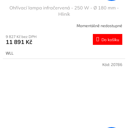
Ohřívací lampa infračervená - 250 W - Ø 180 mm -
Hliník
Momentálně nedostupné
9 827 Kč bez DPH
Do košíku
11 891 Kč
WLL
Kód:
20786