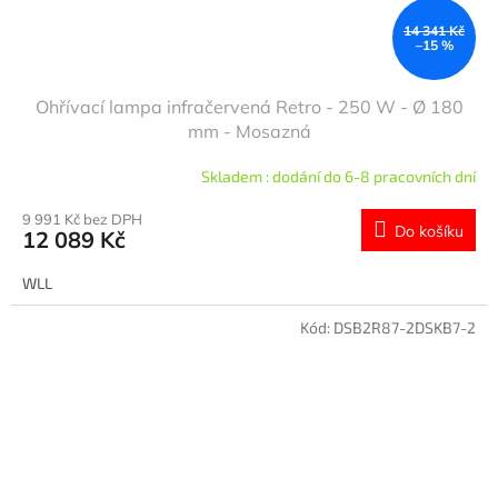
14 341 Kč
–15 %
Ohřívací lampa infračervená Retro - 250 W - Ø 180
mm - Mosazná
Skladem : dodání do 6-8 pracovních dní
9 991 Kč bez DPH
Do košíku
12 089 Kč
WLL
Kód:
DSB2R87-2DSKB7-2