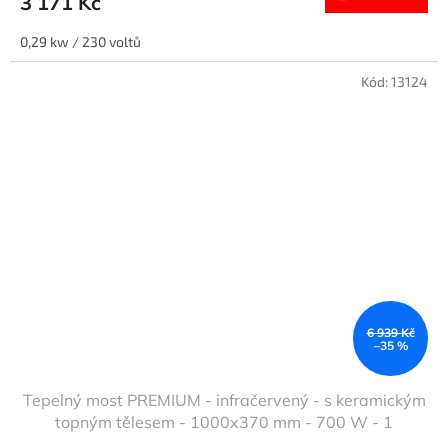
3 171 Kč
0,29 kw / 230 voltů
Kód:
13124
6 939 Kč
–35 %
Tepelný most PREMIUM - infračervený - s keramickým
topným tělesem - 1000x370 mm - 700 W - 1
vyhřívaná úroveň - výškově nastavitelný