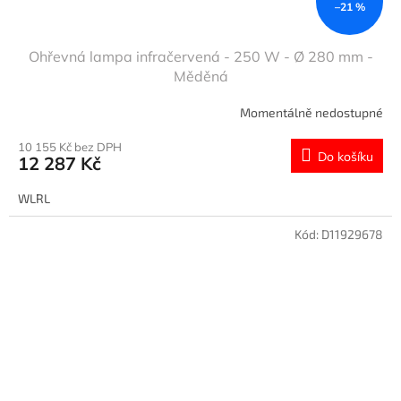
–21 %
Ohřevná lampa infračervená - 250 W - Ø 280 mm -
Měděná
Momentálně nedostupné
10 155 Kč bez DPH
Do košíku
12 287 Kč
WLRL
Kód:
D11929678