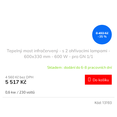
8 493 Kč
–35 %
Tepelný most infračervený - s 2 ohřívacími lampami -
600x330 mm - 600 W - pro GN 1/1
Skladem : dodání do 6-8 pracovních dní
4 560 Kč bez DPH
Do košíku
5 517 Kč
0,6 kw / 230 voltů
Kód:
13193