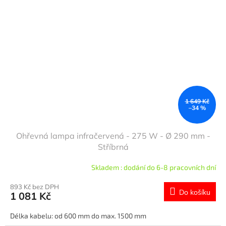
1 649 Kč
–34 %
Ohřevná lampa infračervená - 275 W - Ø 290 mm -
Stříbrná
Skladem : dodání do 6-8 pracovních dní
893 Kč bez DPH
Do košíku
1 081 Kč
Délka kabelu: od 600 mm do max. 1500 mm