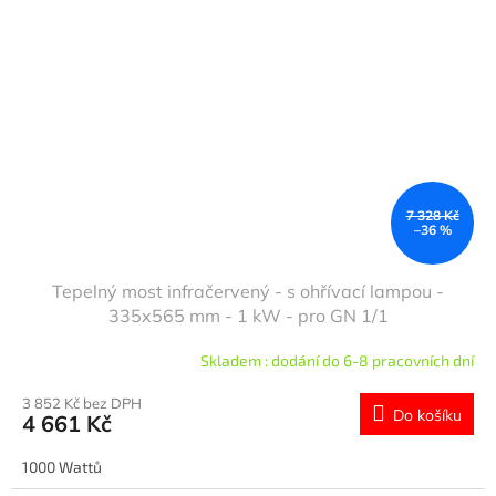
7 328 Kč
–36 %
Tepelný most infračervený - s ohřívací lampou -
335x565 mm - 1 kW - pro GN 1/1
Skladem : dodání do 6-8 pracovních dní
3 852 Kč bez DPH
Do košíku
4 661 Kč
1000 Wattů