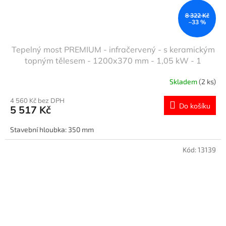
8 322 Kč
–33 %
Tepelný most PREMIUM - infračervený - s keramickým
topným tělesem - 1200x370 mm - 1,05 kW - 1
vyhřívaná úroveň, 1 police - výškově nastavitelný
Skladem
(2 ks)
4 560 Kč bez DPH
Do košíku
5 517 Kč
Stavební hloubka: 350 mm
Kód:
13139