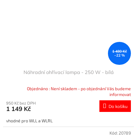
1 480 Kč
–22 %
Náhradní ohřívací lampa - 250 W - bílá
Objednáno : Není skladem - po objednání Vás budeme
informovat
950 Kč bez DPH
Do košíku
1 149 Kč
vhodné pro WLL a WLRL
Kód:
20789