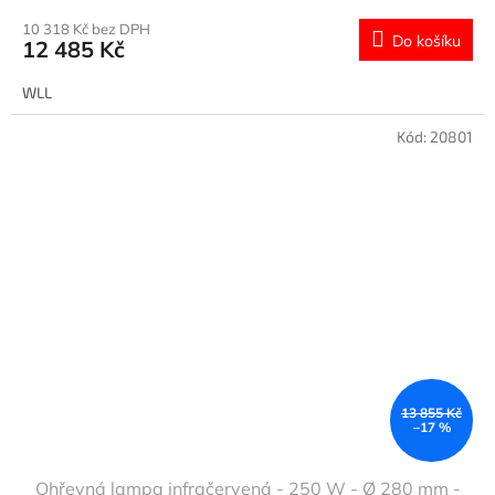
10 318 Kč bez DPH
Do košíku
12 485 Kč
WLL
Kód:
20801
13 855 Kč
–17 %
Ohřevná lampa infračervená - 250 W - Ø 280 mm -