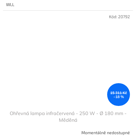
WLL
Kód:
20792
15 311 Kč
–18 %
Ohřevná lampa infračervená - 250 W - Ø 180 mm -
Měděná
Momentálně nedostupné