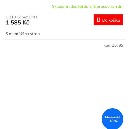
Skladem : dodání do 6-8 pracovních dní
1 310 Kč bez DPH
Do košíku
1 585 Kč
S montáží na strop
Kód:
20795
14 607 Kč
–18 %