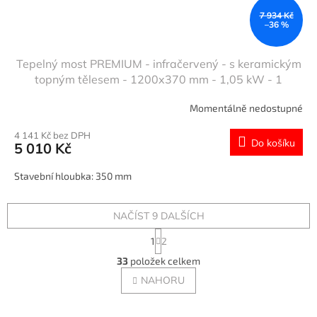
7 934 Kč
–36 %
Tepelný most PREMIUM - infračervený - s keramickým
topným tělesem - 1200x370 mm - 1,05 kW - 1
vyhřívaná úroveň - výškově nastavitelný
Momentálně nedostupné
4 141 Kč bez DPH
Do košíku
5 010 Kč
Stavební hloubka: 350 mm
NAČÍST 9 DALŠÍCH
S
1
2
t
O
r
33
položek celkem
v
á
l
NAHORU
n
á
k
o
d