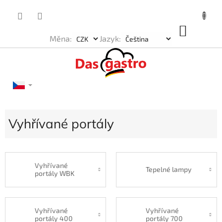
Přejít
na
obsah
NÁKU
Měna:
Jazyk:
KOŠÍK
Vyhřívané portály
Vyhřívané
Tepelné lampy
portály WBK
Vyhřívané
Vyhřívané
portály 400
portály 700