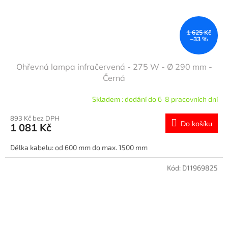
1 625 Kč
–33 %
Ohřevná lampa infračervená - 275 W - Ø 290 mm -
Černá
Skladem : dodání do 6-8 pracovních dní
893 Kč bez DPH
Do košíku
1 081 Kč
Délka kabelu: od 600 mm do max. 1500 mm
Kód:
D11969825