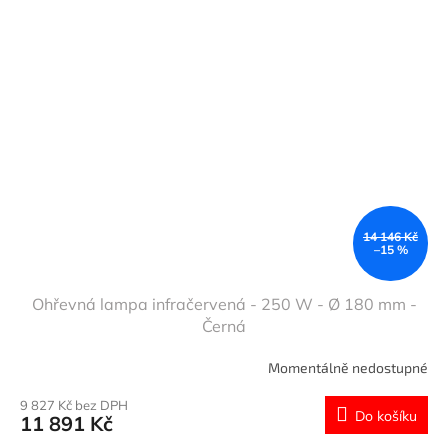
14 146 Kč
–15 %
Ohřevná lampa infračervená - 250 W - Ø 180 mm -
Černá
Momentálně nedostupné
9 827 Kč bez DPH
Do košíku
11 891 Kč