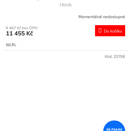
Hliník
Momentálně nedostupné
9 467 Kč bez DPH
Do košíku
11 455 Kč
WLRL
Kód:
20798
15 724 Kč