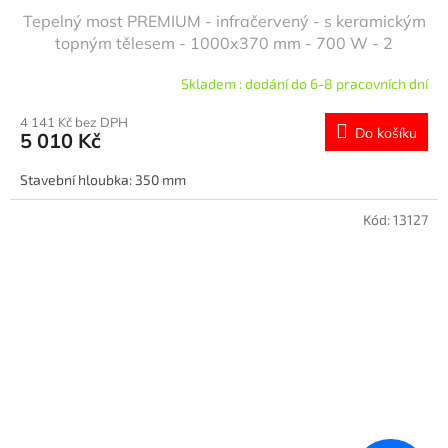
Tepelný most PREMIUM - infračervený - s keramickým
topným tělesem - 1000x370 mm - 700 W - 2
vyhřívané úrovně, 1 police - výškově nastavitelný
Skladem : dodání do 6-8 pracovních dní
4 141 Kč bez DPH
Do košíku
5 010 Kč
Stavební hloubka: 350 mm
Kód:
13127