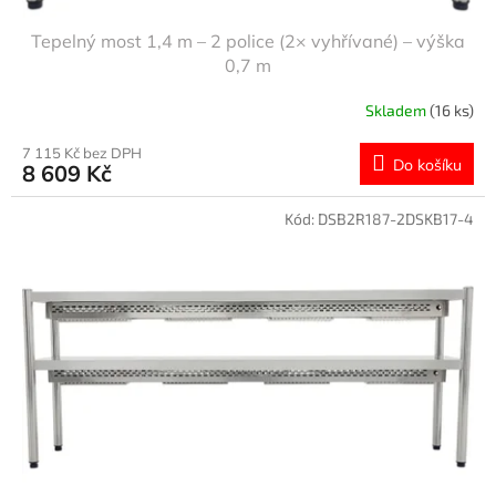
Tepelný most 1,4 m – 2 police (2× vyhřívané) – výška
0,7 m
Skladem
(16 ks)
7 115 Kč bez DPH
Do košíku
8 609 Kč
Kód:
DSB2R187-2DSKB17-4