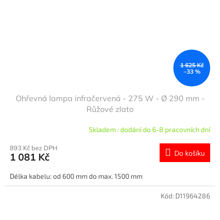
1 625 Kč
–33 %
Ohřevná lampa infračervená - 275 W - Ø 290 mm -
Růžové zlato
Skladem : dodání do 6-8 pracovních dní
893 Kč bez DPH
Do košíku
1 081 Kč
Délka kabelu: od 600 mm do max. 1500 mm
Kód:
D11964286