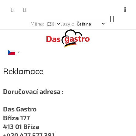
Přejít
na
obsah
NÁKU
Měna:
Jazyk:
KOŠÍK
Reklamace
Doručovací adresa :
Das Gastro
Bříza 177
413 01 Bříza
+420 477 577 381