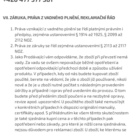
VII. ZÁRUKA, PRÁVA Z VADNÉHO PLNĚNÍ, REKLAMAČNÍ ŘÁD
Práva vznikající z vadného plnění se řídí platnými právním i
předpisy, zejména ustanoveními § 1914 až 1925, § 2099 až
2112 NOZ.
Práva ze záruky se řídí zejména ustanoveními § 2113 až 2117
NOZ.
Jako Prodávající vám odpovídáme, že zboží při převzetí nemá
vady. Za vadu se ovšem nepovažuje běžné opotřebení a
opotřebení odpovídající předchozí době a způsobu užívání
produktu. V případech, kdy od nás budete kupovat zboží
použité, berete na vědomí, že jde o zboží již používané, nikoli
nové a že je u zboží nutné počítat s následným provedením
údržby a případně i oprav před uvedením do provozu. O tom
budete před předáním zboží poučeni a na nezbytné opravy,
revize apod. upozornění. U použitého zboží také nemusí být
v konkrétních případech k dispozici originální manuály,
certifikáty apod. S přihlédnutím ke všem těmto skutečnostem
je také sjednána kupní cena a v těchto případech pak
opotřebení nebo závady, pro které je nižší cena sjednávána,
nejsou důvodem pro reklamaci zboží. U zboží, ke kterému se