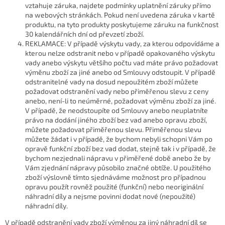
vztahuje záruka, najdete podmínky uplatnění záruky přímo
na webových stránkách. Pokud není uvedena záruka v kartě
produktu, na tyto produkty poskytujeme záruku na funkčnost
30 kalendářních dní od převzetí zboží.
REKLAMACE: V případě výskytu vady, za kterou odpovídáme a
kterou nelze odstranit nebo v případě opakovaného výskytu
vady anebo výskytu většího počtu vad máte právo požadovat
výměnu zboží za jiné anebo od Smlouvy odstoupit. V případě
odstranitelné vady na dosud nepoužitém zboží můžete
požadovat odstranění vady nebo přiměřenou slevu z ceny
anebo, není-li to neúměrné, požadovat výměnu zboží za jiné.
V případě, že neodstoupíte od Smlouvy anebo neuplatníte
právo na dodání jiného zboží bez vad anebo opravu zboží,
můžete požadovat přiměřenou slevu. Přiměřenou slevu
můžete žádat i v případě, že bychom nebyli schopni Vám po
opravě funkční zboží bez vad dodat, stejně tak i v případě, že
bychom nezjednali nápravu v přiměřené době anebo že by
Vám zjednání nápravy působilo značné obtíže. U použitého
zboží výslovně tímto sjednáváme možnost pro případnou
opravu použít rovněž použité (funkční) nebo neoriginální
náhradní díly a nejsme povinni dodat nové (nepoužité)
náhradní díly.
V případě odstranění vady zboží výměnou za jiný náhradní díl se