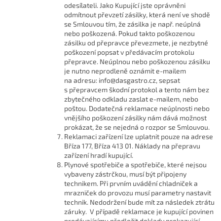
odesílateli. Jako Kupující jste oprávněni
odmítnout převzetí zásilky, která není ve shodě
se Smlouvou tím, že zásilka je např. neúplná
nebo poškozená. Pokud takto poškozenou
zásilku od přepravce převezmete, je nezbytné
poškození popsat v předávacím protokolu
přepravce. Neúplnou nebo poškozenou zásilku
je nutno neprodleně oznámit e-mailem
na adresu: info@dasgastro.cz, sepsat
s přepravcem škodní protokol a tento nám bez
zbytečného odkladu zaslat e-mailem, nebo
poštou. Dodatečná reklamace neúplnosti nebo
vnějšího poškození zásilky nám dává možnost
prokázat, že se nejedná o rozpor se Smlouvou.
Reklamaci zařízení lze uplatnit pouze na adrese
Bříza 177, Bříza 413 01. Náklady na přepravu
zařízení hradí kupující.
Plynové spotřebiče a spotřebiče, které nejsou
vybaveny zástrčkou, musí být připojeny
technikem. Při prvním uvádění chladniček a
mrazniček do provozu musí parametry nastavit
technik. Nedodržení bude mít za následek ztrátu
záruky. V případě reklamace je kupující povinen
prodávajícímu předložit doklady prokazující