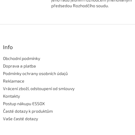
předsedou Rozhodčího soudu.
Z
á
p
a
Info
t
Obchodní podmínky
í
Doprava a platba
Podmínky ochrany osobních údajů
Reklamace
Vrácení zboží, odstoupení od smlouvy
Kontakty
Postup nákupu ESSOX
Časté dotazy k produktům
Vaše časté dotazy