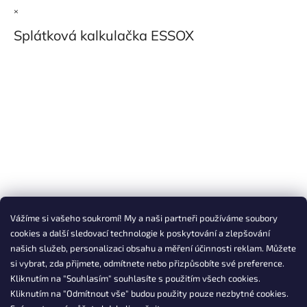
×
Splátková kalkulačka ESSOX
Vážíme si vašeho soukromí! My a naši partneři používáme soubory
cookies a další sledovací technologie k poskytování a zlepšování
našich služeb, personalizaci obsahu a měření účinnosti reklam. Můžete
si vybrat, zda přijmete, odmítnete nebo přizpůsobíte své preference.
Kliknutím na "Souhlasím" souhlasíte s použitím všech cookies.
Kliknutím na "Odmítnout vše" budou použity pouze nezbytné cookies.