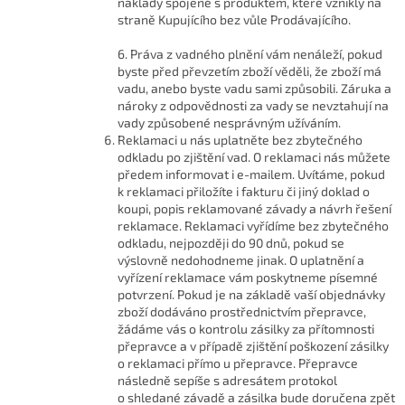
náklady spojené s produktem, které vznikly na
straně Kupujícího bez vůle Prodávajícího.
6. Práva z vadného plnění vám nenáleží, pokud
byste před převzetím zboží věděli, že zboží má
vadu, anebo byste vadu sami způsobili. Záruka a
nároky z odpovědnosti za vady se nevztahují na
vady způsobené nesprávným užíváním.
Reklamaci u nás uplatněte bez zbytečného
odkladu po zjištění vad. O reklamaci nás můžete
předem informovat i e-mailem. Uvítáme, pokud
k reklamaci přiložíte i fakturu či jiný doklad o
koupi, popis reklamované závady a návrh řešení
reklamace. Reklamaci vyřídíme bez zbytečného
odkladu, nejpozději do 90 dnů, pokud se
výslovně nedohodneme jinak. O uplatnění a
vyřízení reklamace vám poskytneme písemné
potvrzení. Pokud je na základě vaší objednávky
zboží dodáváno prostřednictvím přepravce,
žádáme vás o kontrolu zásilky za přítomnosti
přepravce a v případě zjištění poškození zásilky
o reklamaci přímo u přepravce. Přepravce
následně sepíše s adresátem protokol
o shledané závadě a zásilka bude doručena zpět