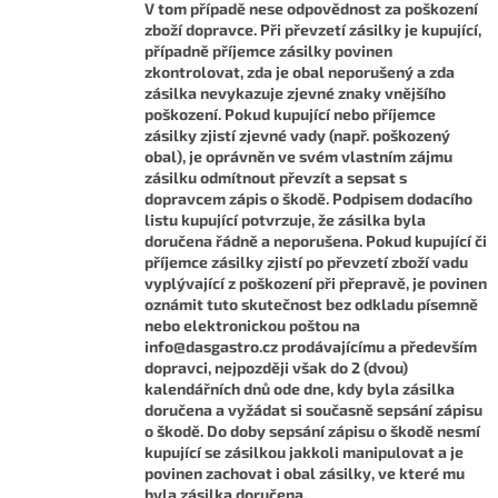
V tom případě nese odpovědnost za poškození
zboží dopravce. Při převzetí zásilky je kupující,
případně příjemce zásilky povinen
zkontrolovat, zda je obal neporušený a zda
zásilka nevykazuje zjevné znaky vnějšího
poškození. Pokud kupující nebo příjemce
zásilky zjistí zjevné vady (např. poškozený
obal), je oprávněn ve svém vlastním zájmu
zásilku odmítnout převzít a sepsat s
dopravcem zápis o škodě. Podpisem dodacího
listu kupující potvrzuje, že zásilka byla
doručena řádně a neporušena. Pokud kupující či
příjemce zásilky zjistí po převzetí zboží vadu
vyplývající z poškození při přepravě, je povinen
oznámit tuto skutečnost bez odkladu písemně
nebo elektronickou poštou na
info@dasgastro.cz prodávajícímu a především
dopravci, nejpozději však do 2 (dvou)
kalendářních dnů ode dne, kdy byla zásilka
doručena a vyžádat si současně sepsání zápisu
o škodě. Do doby sepsání zápisu o škodě nesmí
kupující se zásilkou jakkoli manipulovat a je
povinen zachovat i obal zásilky, ve které mu
byla zásilka doručena.