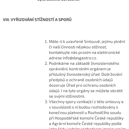
VIII. VYŘIZOVÁNÍ STÍŽNOSTÍ A SPORŮ
Máte-li k uzavřené Smlouvě, jejímu plnění
či naší činnosti nějakou stížnost,
kontaktujte nás prosím na elektronické
adrese info@dasgastro.cz.
Podnikáme na základě živnostenského
oprávnění, kontrolním orgánem je
příslušný živnostenský úřad. Dodržování
předpisů o ochraně osobních údajů
dozoruje Úřad pro ochranu osobních
údajů. I na tyto orgány se můžete obrátit
se svými stížnostmi.
Všechny spory vznikající z této smlouvy a
v souvislosti s ní budou rozhodovány s
konečnou platností u Rozhodčího soudu
při Hospodářské komoře České republiky
a Agrární komoře České republiky podle
jeho řádu jedním rozhodcem jmenovaným