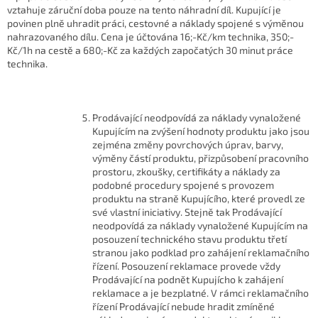
vztahuje záruční doba pouze na tento náhradní díl. Kupující je
povinen plně uhradit práci, cestovné a náklady spojené s výměnou
nahrazovaného dílu. Cena je účtována 16;-Kč/km technika, 350;-
Kč/1h na cestě a 680;-Kč za každých započatých 30 minut práce
technika.
Prodávající neodpovídá za náklady vynaložené
Kupujícím na zvýšení hodnoty produktu jako jsou
zejména změny povrchových úprav, barvy,
výměny částí produktu, přizpůsobení pracovního
prostoru, zkoušky, certifikáty a náklady za
podobné procedury spojené s provozem
produktu na straně Kupujícího, které provedl ze
své vlastní iniciativy. Stejně tak Prodávající
neodpovídá za náklady vynaložené Kupujícím na
posouzení technického stavu produktu třetí
stranou jako podklad pro zahájení reklamačního
řízení. Posouzení reklamace provede vždy
Prodávající na podnět Kupujícho k zahájení
reklamace a je bezplatné. V rámci reklamačního
řízení Prodávající nebude hradit zmíněné