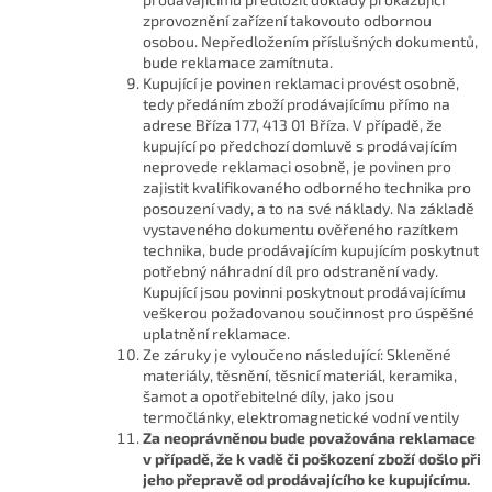
zprovoznění zařízení takovouto odbornou
osobou. Nepředložením příslušných dokumentů,
bude reklamace zamítnuta.
Kupující je povinen reklamaci provést osobně,
tedy předáním zboží prodávajícímu přímo na
adrese Bříza 177, 413 01 Bříza. V případě, že
kupující po předchozí domluvě s prodávajícím
neprovede reklamaci osobně, je povinen pro
zajistit kvalifikovaného odborného technika pro
posouzení vady, a to na své náklady. Na základě
vystaveného dokumentu ověřeného razítkem
technika, bude prodávajícím kupujícím poskytnut
potřebný náhradní díl pro odstranění vady.
Kupující jsou povinni poskytnout prodávajícímu
veškerou požadovanou součinnost pro úspěšné
uplatnění reklamace.
Ze záruky je vyloučeno následující: Skleněné
materiály, těsnění, těsnicí materiál, keramika,
šamot a opotřebitelné díly, jako jsou
termočlánky, elektromagnetické vodní ventily
Za neoprávněnou bude považována reklamace
v případě, že k vadě či poškození zboží došlo při
jeho přepravě od prodávajícího ke kupujícímu.