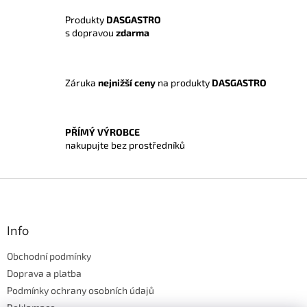
v
Produkty
DASGASTRO
k
s dopravou
zdarma
y
v
ý
p
Záruka
nejnižší ceny
na produkty
DASGASTRO
i
s
u
PŘÍMÝ VÝROBCE
nakupujte bez prostředníků
Z
á
p
a
Info
t
Obchodní podmínky
í
Doprava a platba
Podmínky ochrany osobních údajů