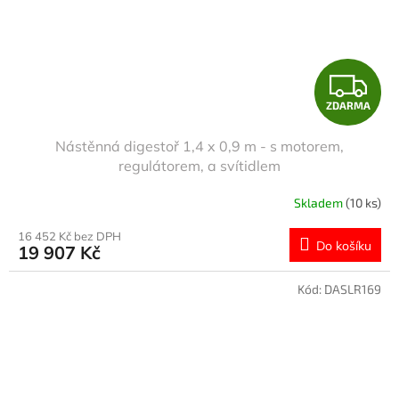
Z
ZDARMA
D
Nástěnná digestoř 1,4 x 0,9 m - s motorem,
A
regulátorem, a svítidlem
R
Skladem
(10 ks)
M
16 452 Kč bez DPH
Do košíku
19 907 Kč
A
Kód:
DASLR169