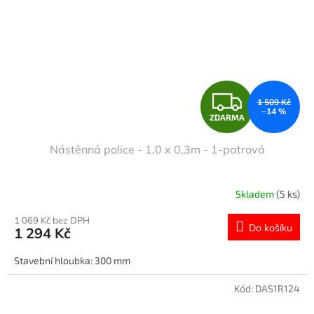
Z
1 509 Kč
–14 %
ZDARMA
D
Nástěnná police - 1,0 x 0,3m - 1-patrová
A
R
Skladem
(5 ks)
M
1 069 Kč bez DPH
Do košíku
1 294 Kč
A
Stavební hloubka: 300 mm
Kód:
DAS1R124