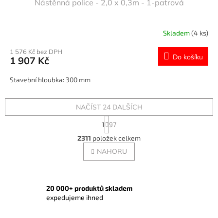
Nástěnná police - 2,0 x 0,3m - 1-patrová
A
R
Skladem
(4 ks)
M
1 576 Kč bez DPH
Do košíku
1 907 Kč
A
Stavební hloubka: 300 mm
NAČÍST 24 DALŠÍCH
S
1
97
t
O
r
2311
položek celkem
v
á
l
NAHORU
n
á
k
o
d
v
a
á
c
20 000+ produktů skladem
n
í
expedujeme ihned
í
p
r