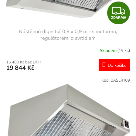
Z
ZDARMA
D
Nástěnná digestoř 0,8 x 0,9 m - s motorem,
A
regulátorem, a svítidlem
R
Skladem
(14 ks)
M
16 400 Kč bez DPH
Do košíku
19 844 Kč
A
Kód:
DASLR109