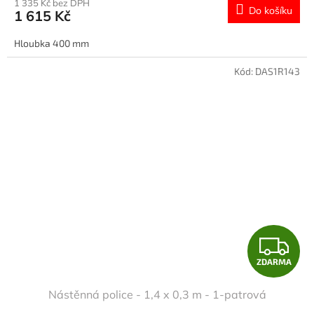
M
1 335 Kč bez DPH
Do košíku
1 615 Kč
A
Hloubka 400 mm
Kód:
DAS1R143
Z
ZDARMA
D
Nástěnná police - 1,4 x 0,3 m - 1-patrová
A