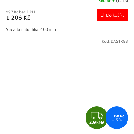
Skladem
(12 ks)
M
997 Kč bez DPH
Do košíku
1 206 Kč
A
Stavební hloubka: 400 mm
Kód:
DAS1R83
Z
1 358 Kč
–15 %
ZDARMA
D