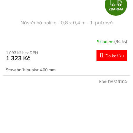
Z
ZDARMA
D
Nástěnná police - 0,8 x 0,4 m - 1-patrová
A
R
Skladem
(34 ks)
M
1 093 Kč bez DPH
Do košíku
1 323 Kč
A
Stavební hloubka: 400 mm
Kód:
DAS1R104