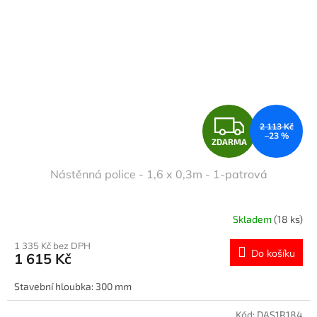
Z
2 113 Kč
–23 %
ZDARMA
D
Nástěnná police - 1,6 x 0,3m - 1-patrová
A
R
Skladem
(18 ks)
M
1 335 Kč bez DPH
Do košíku
1 615 Kč
A
Stavební hloubka: 300 mm
Kód:
DAS1R184