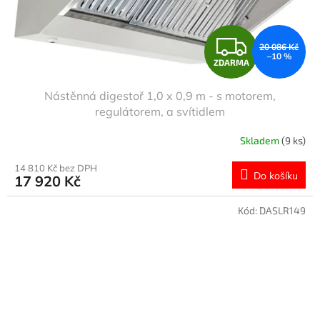
Z
20 086 Kč
–10 %
ZDARMA
D
Nástěnná digestoř 1,0 x 0,9 m - s motorem,
A
regulátorem, a svítidlem
R
Skladem
(9 ks)
M
14 810 Kč bez DPH
Do košíku
17 920 Kč
A
Kód:
DASLR149