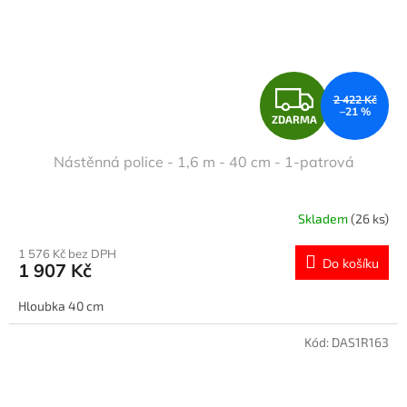
Z
2 422 Kč
–21 %
ZDARMA
D
Nástěnná police - 1,6 m - 40 cm - 1-patrová
A
R
Skladem
(26 ks)
M
1 576 Kč bez DPH
Do košíku
1 907 Kč
A
Hloubka 40 cm
Kód:
DAS1R163