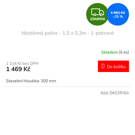
Z
1 961 Kč
–25 %
ZDARMA
D
Nástěnná police - 1,5 x 0,3m - 1-patrová
A
R
Skladem
(6 ks)
M
1 214 Kč bez DPH
Do košíku
1 469 Kč
A
Stavební hloubka: 300 mm
Kód:
DAS1R164