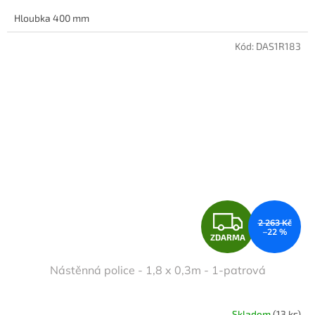
A
Hloubka 400 mm
Kód:
DAS1R183
Z
2 263 Kč
–22 %
ZDARMA
D
Nástěnná police - 1,8 x 0,3m - 1-patrová
A
R
Skladem
(13 ks)