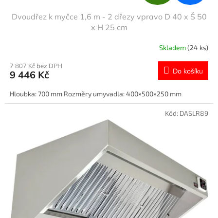
D
Dvoudřez k myčce 1,6 m - 2 dřezy vpravo D 40 x Š 50
A
x H 25 cm
R
Skladem
(24 ks)
M
7 807 Kč bez DPH
Do košíku
9 446 Kč
A
Hloubka: 700 mm Rozměry umyvadla: 400×500×250 mm
Kód:
DASLR89