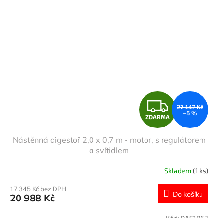
Z
22 147 Kč
–5 %
ZDARMA
D
Nástěnná digestoř 2,0 x 0,7 m - motor, s regulátorem
A
a svítidlem
R
Skladem
(1 ks)
M
17 345 Kč bez DPH
Do košíku
20 988 Kč
A
Kód:
DAS1R63