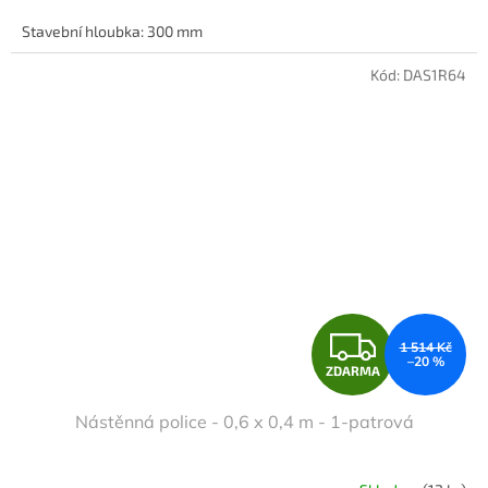
A
Stavební hloubka: 300 mm
Kód:
DAS1R64
Z
1 514 Kč
–20 %
ZDARMA
D
Nástěnná police - 0,6 x 0,4 m - 1-patrová
A
R