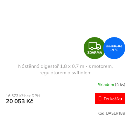
Z
22 116 Kč
–9 %
ZDARMA
D
Nástěnná digestoř 1,8 x 0,7 m - s motorem,
A
regulátorem a svítidlem
R
Skladem
(4 ks)
M
16 573 Kč bez DPH
Do košíku
20 053 Kč
A
Kód:
DASLR189