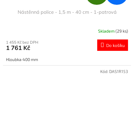
D
Nástěnná police - 1,5 m - 40 cm - 1-patrová
A
R
Skladem
(29 ks)
M
1 455 Kč bez DPH
Do košíku
1 761 Kč
A
Hloubka 400 mm
Kód:
DAS1R153