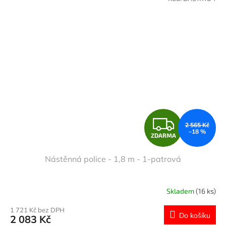
Z
2 565 Kč
–18 %
ZDARMA
D
Nástěnná police - 1,8 m - 1-patrová
A
R
Skladem
(16 ks)
M
1 721 Kč bez DPH
Do košíku
2 083 Kč