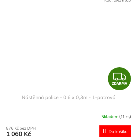
Z
ZDARMA
D
Nástěnná police - 0,6 x 0,3m - 1-patrová
A
R
Skladem
(11 ks)
M
876 Kč bez DPH
Do košíku
1 060 Kč