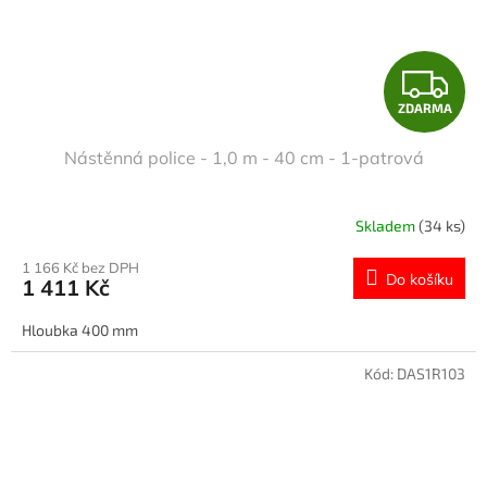
Z
ZDARMA
D
Nástěnná police - 1,0 m - 40 cm - 1-patrová
A
R
Skladem
(34 ks)
M
1 166 Kč bez DPH
Do košíku
1 411 Kč
A
Hloubka 400 mm
Kód:
DAS1R103