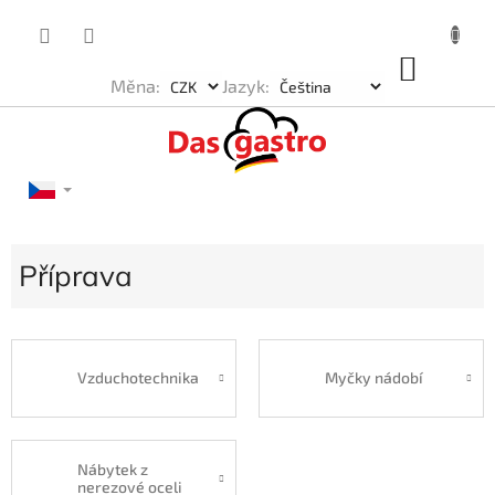
Přejít
na
obsah
NÁKU
Měna:
Jazyk:
KOŠÍK
Příprava
Vzduchotechnika
Myčky nádobí
Nábytek z
nerezové oceli