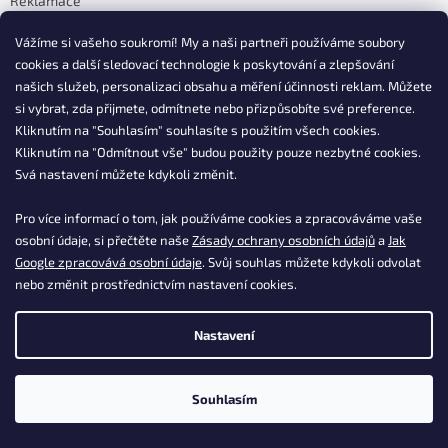
Reklamace
Vrácení zboží, odstoupení od smlouvy
Vážíme si vašeho soukromí! My a naši partneři používáme soubory
Kontakty
cookies a další sledovací technologie k poskytování a zlepšování
Postup nákupu ESSOX
našich služeb, personalizaci obsahu a měření účinnosti reklam. Můžete
Časté dotazy k produktům
si vybrat, zda přijmete, odmítnete nebo přizpůsobíte své preference.
Vaše časté dotazy
Kliknutím na "Souhlasím" souhlasíte s použitím všech cookies.
Kliknutím na "Odmítnout vše" budou použity pouze nezbytné cookies.
Svá nastavení můžete kdykoli změnit.
Kontakt
Pro více informací o tom, jak používáme cookies a zpracováváme vaše
osobní údaje, si přečtěte naše
Zásady ochrany osobních údajů
a
Jak
info
@
dasgastro.cz
Google zpracovává osobní údaje
. Svůj souhlas můžete kdykoli odvolat
+420 477 577 382
nebo změnit prostřednictvím nastavení cookies.
Nastavení
Instagram
Souhlasím