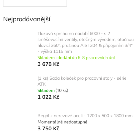
Nejprodávanější
Tlaková sprcha na nádobí 6000 - s 2
směšovacími ventily, otočným vývodem, otočnou
hlavicí 360°, pružinou AISI 304 & připojením 3/4"
- výška 1115 mm
Skladem : dodání do 6-8 pracovních dní
3 678 Kč
(1 ks) Sada koleček pro pracovní stoly - série
ATK
Skladem
(10 ks)
1 022 Kč
Regál z nerezové oceli - 1200 x 500 x 1800 mm
Momentálně nedostupné
3 750 Kč