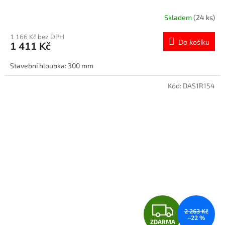
R
Skladem
(24 ks)
M
1 166 Kč bez DPH
Do košíku
1 411 Kč
A
Stavební hloubka: 300 mm
Kód:
DAS1R154
Z
2 263 Kč
–22 %
ZDARMA