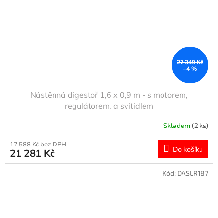
22 349 Kč
–4 %
Nástěnná digestoř 1,6 x 0,9 m - s motorem,
regulátorem, a svítidlem
Skladem
(2 ks)
17 588 Kč bez DPH
Do košíku
21 281 Kč
Kód:
DASLR187