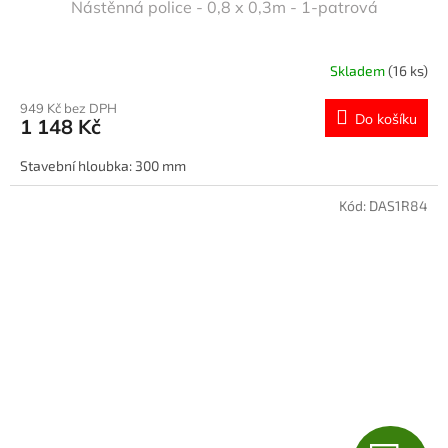
Nástěnná police - 0,8 x 0,3m - 1-patrová
A
R
Skladem
(16 ks)
M
949 Kč bez DPH
Do košíku
1 148 Kč
A
Stavební hloubka: 300 mm
Kód:
DAS1R84