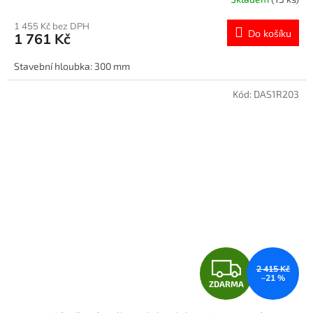
M
1 455 Kč bez DPH
Do košíku
1 761 Kč
A
Stavební hloubka: 300 mm
Kód:
DAS1R203
Z
2 415 Kč
–21 %
ZDARMA
D