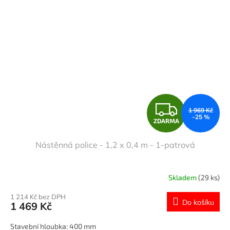
Z
1 969 Kč
–25 %
ZDARMA
D
Nástěnná police - 1,2 x 0,4 m - 1-patrová
A
R
Skladem
(29 ks)
M
1 214 Kč bez DPH
Do košíku
1 469 Kč
A
Stavební hloubka: 400 mm