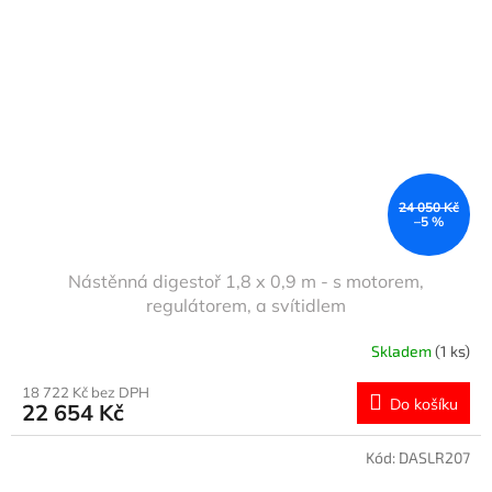
24 050 Kč
–5 %
Nástěnná digestoř 1,8 x 0,9 m - s motorem,
regulátorem, a svítidlem
Skladem
(1 ks)
18 722 Kč bez DPH
Do košíku
22 654 Kč
Kód:
DASLR207