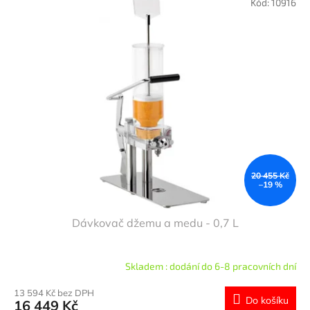
Kód:
10916
20 455 Kč
–19 %
Dávkovač džemu a medu - 0,7 L
Skladem : dodání do 6-8 pracovních dní
13 594 Kč bez DPH
Do košíku
16 449 Kč