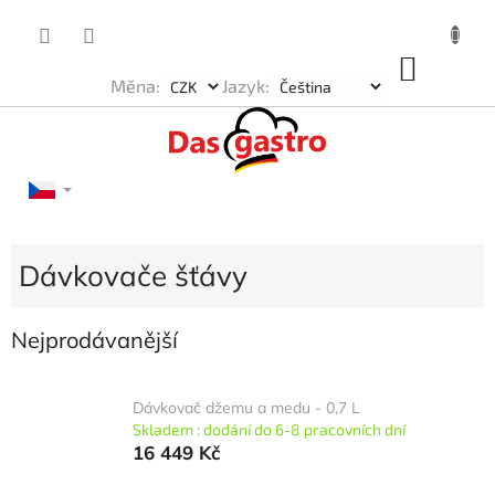
Přejít
na
obsah
NÁKU
Měna:
Jazyk:
KOŠÍK
Dávkovače šťávy
Nejprodávanější
Dávkovač džemu a medu - 0,7 L
Skladem : dodání do 6-8 pracovních dní
16 449 Kč