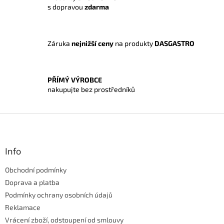
s dopravou
zdarma
r
v
k
y
Záruka
nejnižší ceny
na produkty
DASGASTRO
v
ý
p
i
PŘÍMÝ VÝROBCE
s
nakupujte bez prostředníků
u
Z
á
p
a
Info
t
Obchodní podmínky
í
Doprava a platba
Podmínky ochrany osobních údajů
Reklamace
Vrácení zboží, odstoupení od smlouvy