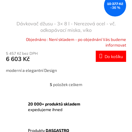
10 377 Kč
–36 %
Dávkovač džusu - 3× 8 l - Nerezová ocel - vč.
odkapávací miska, víko
Objednáno : Není skladem - po objednání Vás budeme
informovat
5 457 Kč bez DPH
Do košíku
6 603 Kč
moderní a elegantní Design
5
položek celkem
O
v
l
á
20 000+ produktů skladem
d
expedujeme ihned
a
c
í
Produkty
DASGASTRO
p