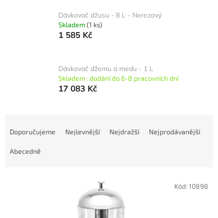
Dávkovač džusu - 8 L - Nerezový
Skladem
(1 ks)
1 585 Kč
Dávkovač džemu a medu - 1 L
Skladem : dodání do 6-8 pracovních dní
17 083 Kč
Ř
a
Doporučujeme
Nejlevnější
Nejdražší
Nejprodávanější
z
e
Abecedně
n
í
V
p
Kód:
10898
ý
r
p
o
i
d