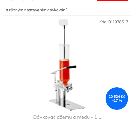
s různým nastavením dávkování
Kód:
D11978517
20 624 Kč
–17 %
Dávkovač džemu a medu - 1 L