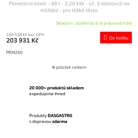
Planetární mixér - 60 l - 2,20 kW - vč. 3 nástavců na
míchání - pro těžká těsta
Skladem : dodání do 6-8 pracovních dní
168 538 Kč bez DPH
Do košíku
203 931 Kč
PRMZ60
4
položek celkem
O
v
l
á
20 000+ produktů skladem
d
expedujeme ihned
a
c
í
Produkty
DASGASTRO
p
s dopravou
zdarma
r
v
k