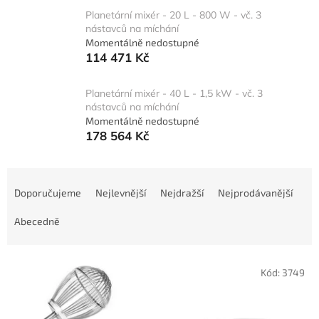
Planetární mixér - 20 L - 800 W - vč. 3
nástavců na míchání
Momentálně nedostupné
114 471 Kč
Planetární mixér - 40 L - 1,5 kW - vč. 3
nástavců na míchání
Momentálně nedostupné
178 564 Kč
Ř
a
Doporučujeme
Nejlevnější
Nejdražší
Nejprodávanější
z
e
Abecedně
n
í
V
p
Kód:
3749
ý
r
p
o
i
d