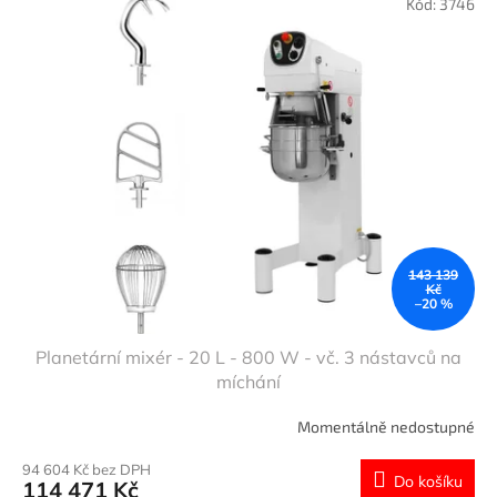
Kód:
3746
143 139
Kč
–20 %
Planetární mixér - 20 L - 800 W - vč. 3 nástavců na
míchání
Momentálně nedostupné
94 604 Kč bez DPH
Do košíku
114 471 Kč