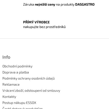
y
Záruka
nejnižší ceny
na produkty
DASGASTRO
v
ý
p
i
PŘÍMÝ VÝROBCE
s
nakupujte bez prostředníků
u
Z
á
p
a
Info
t
Obchodní podmínky
í
Doprava a platba
Podmínky ochrany osobních údajů
Reklamace
Vrácení zboží, odstoupení od smlouvy
Kontakty
Postup nákupu ESSOX
Časté dotazy k produktům