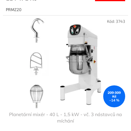
PRMZ20
Kód:
3743
209 309
Kč
–14 %
Planetární mixér - 40 L - 1,5 kW - vč. 3 nástavců na
míchání