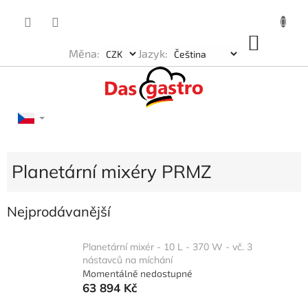
Přejít
na
obsah
NÁKU
Měna:
Jazyk:
KOŠÍK
Planetární mixéry PRMZ
Nejprodávanější
Planetární mixér - 10 L - 370 W - vč. 3
nástavců na míchání
Momentálně nedostupné
63 894 Kč