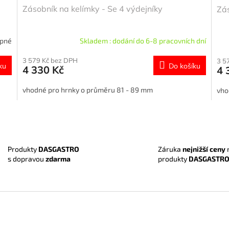
Zásobník na kelímky - Se 4 výdejníky
Zás
upné
Skladem : dodání do 6-8 pracovních dní
3 579 Kč bez DPH
3 5
ku
Do košíku
4 330 Kč
4 
vhodné pro hrnky o průměru 81 - 89 mm
vho
O
v
l
á
Záruka
nejnižší ceny
Produkty
DASGASTRO
d
produkty
DASGASTR
s dopravou
zdarma
a
c
í
p
r
v
k