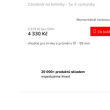
Zásobník na kelímky - Se 4 výdejníky
Momentálně nedost
3 579 Kč bez DPH
Do koší
4 330 Kč
vhodné pro hrnky o průměru 91 - 99 mm
20 000+ produktů skladem
expedujeme ihned
Z
á
p