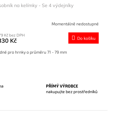
obník na kelímky - Se 4 výdejníky
Momentálně nedostupné
79 Kč bez DPH
Do košíku
330 Kč
dné pro hrnky o průměru 71 - 79 mm
na
PŘÍMÝ VÝROBCE
O
nakupujte bez prostředníků