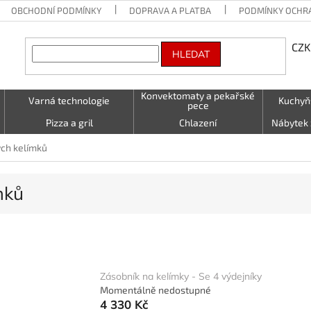
OBCHODNÍ PODMÍNKY
DOPRAVA A PLATBA
PODMÍNKY OCHR
CZK
HLEDAT
Konvektomaty a pekařské
Varná technologie
Kuchyň
pece
Pizza a gril
Chlazení
Nábytek 
Vzduchotechnika
Stolování a Servírování
Textil (utě
ch kelímků
LED - světelné nápisy
Kontakty
mků
Zásobník na kelímky - Se 4 výdejníky
Momentálně nedostupné
4 330 Kč