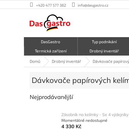
Přejít
+420 477 577 382
info@dasgastro.cz
na
obsah
DasGastro
Typ podnikání
Termická zařízení
Drobný inventář
Malé kuchyňské spotřebiče
Kavárna a zmrzlina
Domů
Drobný inventář
Dávkovače papírový
Hrnce a pánve
První pomoc
Dávkovače papírových kelí
Nejprodávanější
Zásobník na kelímky - Se 4 výdejníky
Momentálně nedostupné
4 330 Kč