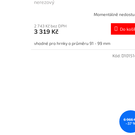
nerezový
Momentálně nedost
2 743 Kč bez DPH
Do koší
3 319 Kč
vhodné pro hrnky o průměru 91 - 99 mm
Kód:
D1015
6 966 
–37 