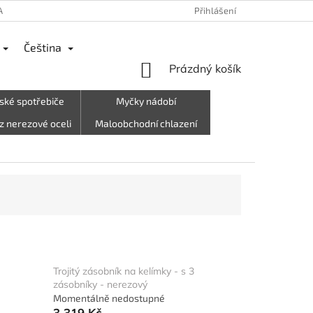
ANY OSOBNÍCH ÚDAJŮ
REKLAMACE
VRÁCENÍ ZBOŽÍ, ODSTOUPEN
Přihlášení
Čeština
NÁKUPNÍ
Prázdný košík
KOŠÍK
ské spotřebiče
Myčky nádobí
z nerezové oceli
Maloobchodní chlazení
rky, oblečení atd.)
Letní stánek☀️
Trojitý zásobník na kelímky - s 3
zásobníky - nerezový
Momentálně nedostupné
3 319 Kč