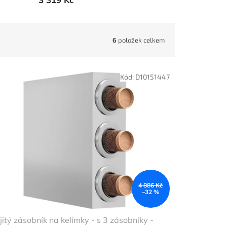
6
položek celkem
Kód:
D10151447
4 886 Kč
–32 %
jitý zásobník na kelímky - s 3 zásobníky -