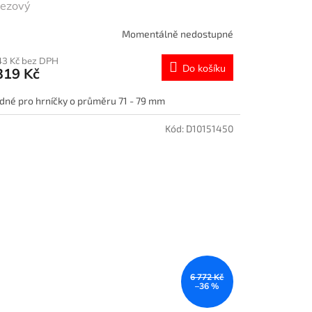
rezový
Momentálně nedostupné
43 Kč bez DPH
Do košíku
319 Kč
dné pro hrníčky o průměru 71 - 79 mm
Kód:
D10151450
6 772 Kč
–36 %