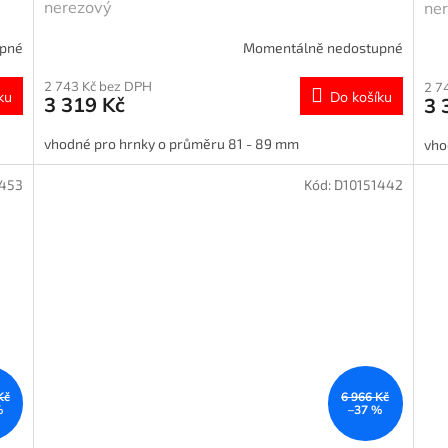
nerezový
ne
upné
Momentálně nedostupné
2 743 Kč bez DPH
2 7
ku
Do košíku
3 319 Kč
3 
vhodné pro hrnky o průměru 81 - 89 mm
vho
1453
Kód:
D10151442
Kč
6 966 Kč
%
–37 %