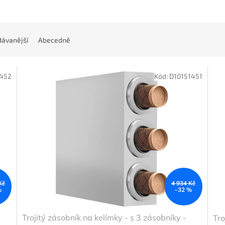
ávanější
Abecedně
1452
Kód:
D10151451
Kč
4 934 Kč
%
–32 %
Trojitý zásobník na kelímky - s 3 zásobníky -
Tro