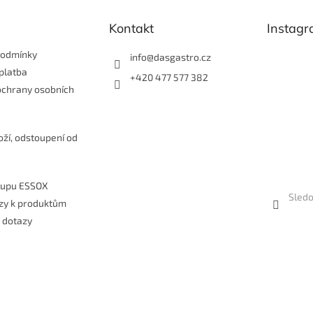
y
v
Kontakt
Instag
ý
p
i
podmínky
info
@
dasgastro.cz
s
platba
+420 477 577 382
u
ochrany osobních
e
oží, odstoupení od
kupu ESSOX
Sledo
zy k produktům
 dotazy