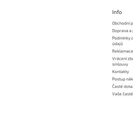
a
t
Info
í
Obchodní 
Doprava a 
Podmínky 
údajů
Reklamac
Vrácení zb
smlouvy
Kontakty
Postup ná
Časté dota
Vaše časté