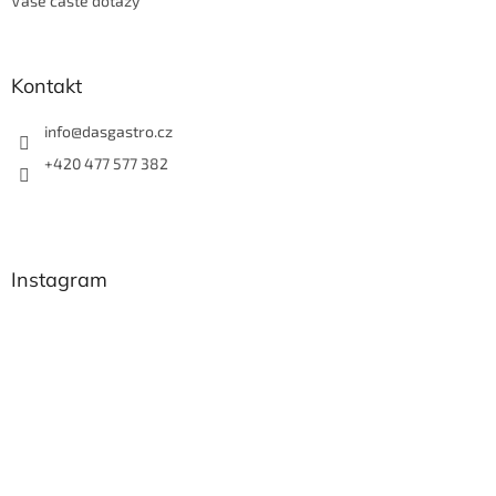
Vaše časté dotazy
Kontakt
info
@
dasgastro.cz
+420 477 577 382
Instagram