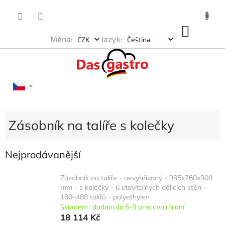
Přejít
na
obsah
NÁKU
Měna:
Jazyk:
KOŠÍK
Zásobník na talíře s kolečky
Nejprodávanější
Zásobník na talíře - nevyhřívaný - 985x760x900
mm - s kolečky - 6 stavitelných dělicích stěn -
180–480 talířů - polyethylen
Skladem : dodání do 6-8 pracovních dní
18 114 Kč