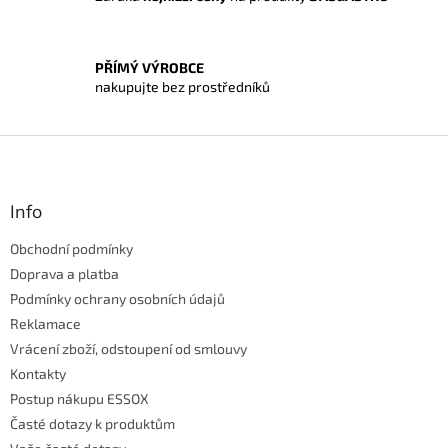
v
ý
p
i
PŘÍMÝ VÝROBCE
s
nakupujte bez prostředníků
u
Z
á
p
a
Info
t
Obchodní podmínky
í
Doprava a platba
Podmínky ochrany osobních údajů
Reklamace
Vrácení zboží, odstoupení od smlouvy
Kontakty
Postup nákupu ESSOX
Časté dotazy k produktům