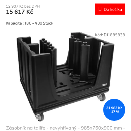
12 907 Kč bez DPH
Do košíku
15 617 Kč
Kapacita : 180 - 400 Stück
Kód:
D11885838
21 983 Kč
–17 %
Zásobník na talíře - nevyhřívaný - 985x760x900 mm -