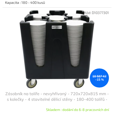
Kapacita : 180 - 400 kusů
Kód:
D10377301
18 587 Kč
–15 %
Zásobník na talíře - nevyhřívaný - 720x720x815 mm -
s kolečky - 4 stavitelné dělicí stěny - 180–400 talířů -
žulová pracovní deska
Skladem : dodání do 6-8 pracovních dní