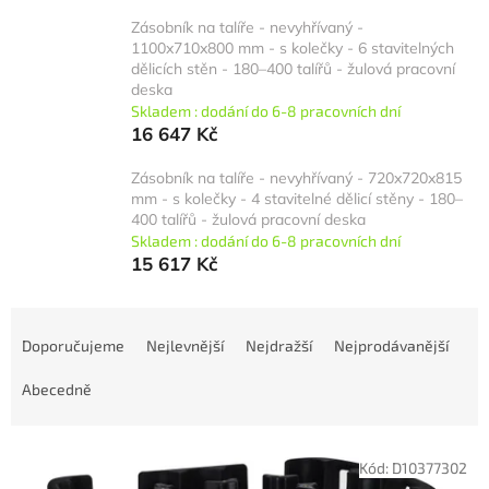
Zásobník na talíře - nevyhřívaný -
1100x710x800 mm - s kolečky - 6 stavitelných
dělicích stěn - 180–400 talířů - žulová pracovní
deska
Skladem : dodání do 6-8 pracovních dní
16 647 Kč
Zásobník na talíře - nevyhřívaný - 720x720x815
mm - s kolečky - 4 stavitelné dělicí stěny - 180–
400 talířů - žulová pracovní deska
Skladem : dodání do 6-8 pracovních dní
15 617 Kč
Ř
a
Doporučujeme
Nejlevnější
Nejdražší
Nejprodávanější
z
e
Abecedně
n
í
V
p
Kód:
D10377302
ý
r