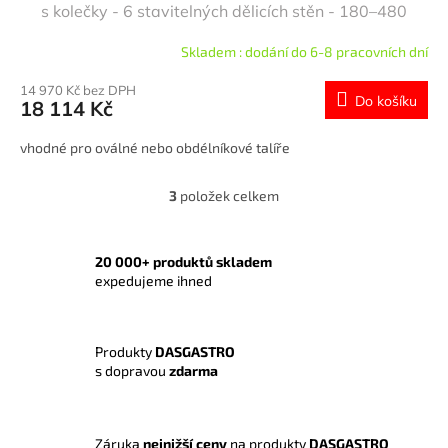
s kolečky - 6 stavitelných dělicích stěn - 180–480
talířů - polyethylen
Skladem : dodání do 6-8 pracovních dní
14 970 Kč bez DPH
Do košíku
18 114 Kč
vhodné pro oválné nebo obdélníkové talíře
3
položek celkem
O
v
l
á
20 000+ produktů skladem
d
expedujeme ihned
a
c
í
Produkty
DASGASTRO
p
s dopravou
zdarma
r
v
k
y
Záruka
nejnižší ceny
na produkty
DASGASTRO