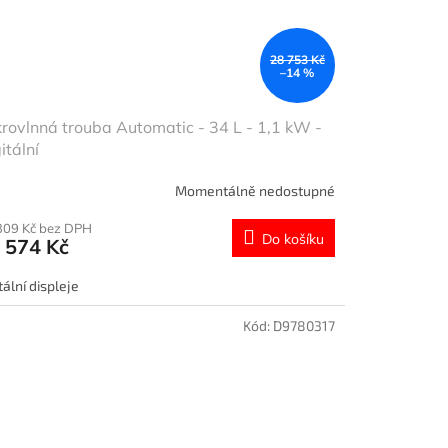
28 753 Kč
–14 %
rovlnná trouba Automatic - 34 L - 1,1 kW -
itální
Momentálně nedostupné
309 Kč bez DPH
Do košíku
 574 Kč
tální displeje
Kód:
D9780317