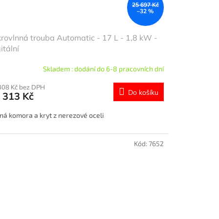
25 697 Kč
–32 %
rovlnná trouba Automatic - 17 L - 1,8 kW -
itální
Skladem : dodání do 6-8 pracovních dní
308 Kč bez DPH
Do košíku
 313 Kč
ná komora a kryt z nerezové oceli
Kód:
7652