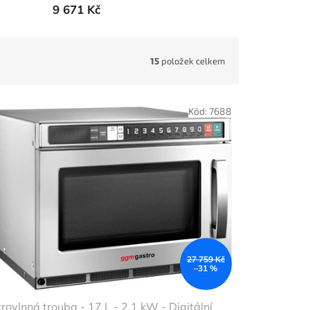
9 671 Kč
15
položek celkem
Kód:
7688
27 759 Kč
–31 %
rovlnná trouba - 17 L - 2,1 kW - Digitální