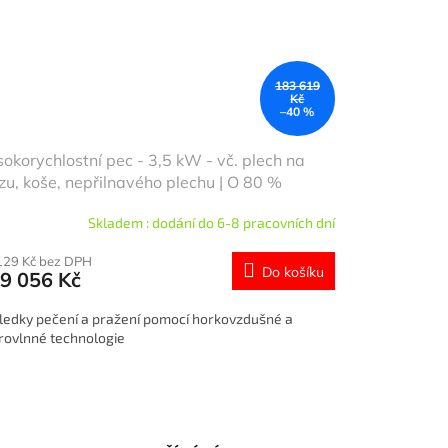
183 619
Kč
–40 %
okorychlostní pec - 3,5 kW - vč. plech na
zu, koše, nepřilnavého plechu | O 80 %
hlejší vaření
Skladem : dodání do 6-8 pracovních dní
129 Kč bez DPH
Do košíku
9 056 Kč
ledky pečení a pražení pomocí horkovzdušné a
rovlnné technologie