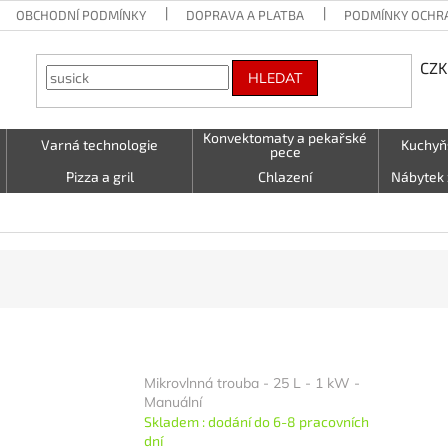
OBCHODNÍ PODMÍNKY
DOPRAVA A PLATBA
PODMÍNKY OCHR
CZK
HLEDAT
Konvektomaty a pekařské
Varná technologie
Kuchyň
pece
Pizza a gril
Chlazení
Nábytek 
Vzduchotechnika
Stolování a Servírování
Textil (utě
LED - světelné nápisy
Kontakty
Mikrovlnná trouba - 25 L - 1 kW -
Manuální
Skladem : dodání do 6-8 pracovních
dní