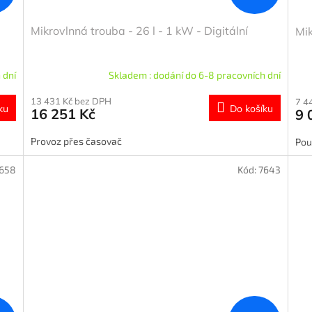
Mikrovlnná trouba - 26 l - 1 kW - Digitální
Mik
 dní
Skladem : dodání do 6-8 pracovních dní
13 431 Kč bez DPH
7 4
ku
Do košíku
16 251 Kč
9 
Provoz přes časovač
Pou
658
Kód:
7643