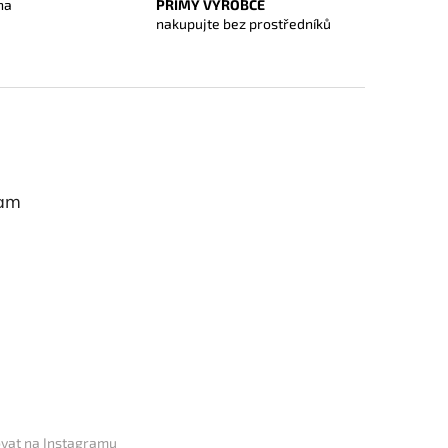
na
PŘÍMÝ VÝROBCE
O
nakupujte bez prostředníků
ram
vat na Instagramu