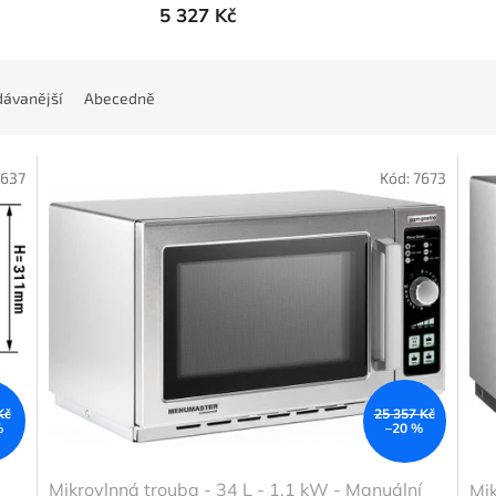
5 327 Kč
ávanější
Abecedně
7637
Kód:
7673
Kč
25 357 Kč
%
–20 %
Mikrovlnná trouba - 34 L - 1,1 kW - Manuální
Mik