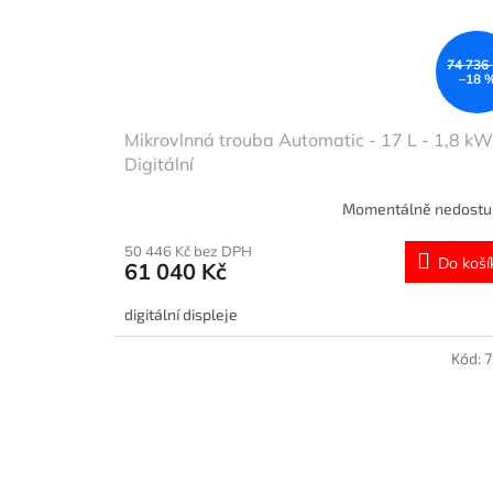
74 736
–18 
Mikrovlnná trouba Automatic - 17 L - 1,8 kW
Digitální
Momentálně nedost
50 446 Kč bez DPH
Do koší
61 040 Kč
digitální displeje
Kód: