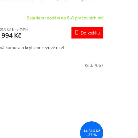
Skladem : dodání do 6-8 pracovních dní
698 Kč bez DPH
Do košíku
 994 Kč
ná komora a kryt z nerezové oceli
Kód:
7667
14 316 Kč
–37 %