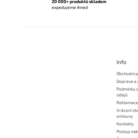
20 000+ produktů skladem
expedujeme ihned
Z
á
p
a
t
Info
í
Obchodní 
Doprava a 
Podmínky 
údajů
Reklamac
Vrácení zb
smlouvy
Kontakty
Postup ná