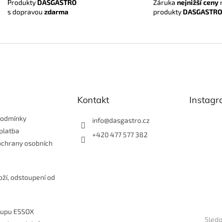
Záruka
nejnižší ceny
Produkty
DASGASTRO
d
produkty
DASGASTR
s dopravou
zdarma
a
c
í
p
r
v
k
y
v
Kontakt
Instag
ý
p
i
podmínky
info
@
dasgastro.cz
s
platba
+420 477 577 382
u
ochrany osobních
e
oží, odstoupení od
kupu ESSOX
Sledo