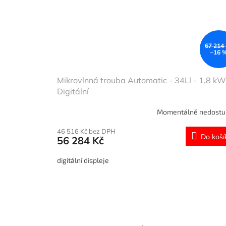
67 214
–16 
Mikrovlnná trouba Automatic - 34Ll - 1,8 kW
Digitální
Momentálně nedost
46 516 Kč bez DPH
Do koší
56 284 Kč
digitální displeje