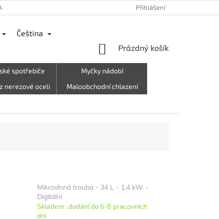
ANY OSOBNÍCH ÚDAJŮ
REKLAMACE
VRÁCENÍ ZBOŽÍ, ODSTOUPEN
Přihlášení
Čeština
NÁKUPNÍ
Prázdný košík
KOŠÍK
ské spotřebiče
Myčky nádobí
z nerezové oceli
Maloobchodní chlazení
rky, oblečení atd.)
Letní stánek☀️
Mikrovlnná trouba - 34 L - 1,4 kW -
Digitální
Skladem : dodání do 6-8 pracovních
dní