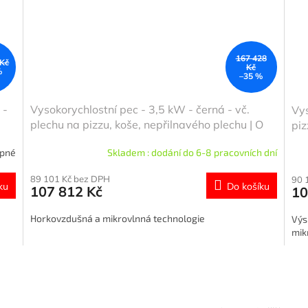
167 428
 Kč
Kč
%
–35 %
 -
Vysokorychlostní pec - 3,5 kW - černá - vč.
Vys
plechu na pizzu, koše, nepřilnavého plechu | O
piz
80 % rychlejší vaření
ryc
upné
Skladem : dodání do 6-8 pracovních dní
89 101 Kč bez DPH
90 
ku
Do košíku
107 812 Kč
10
Horkovzdušná a mikrovlnná technologie
Výs
mik
O
v
l
á