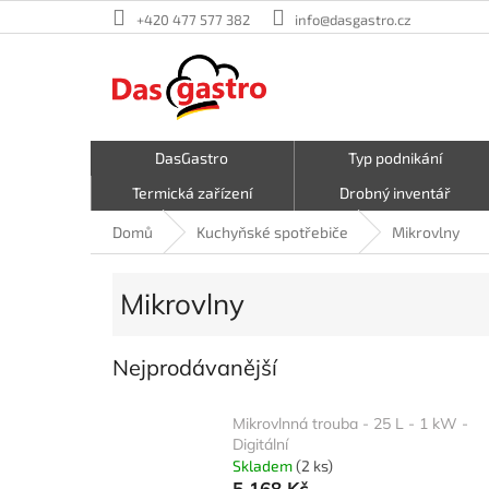
Přejít
+420 477 577 382
info@dasgastro.cz
na
obsah
DasGastro
Typ podnikání
Termická zařízení
Drobný inventář
Malé kuchyňské spotřebiče
Kavárna a zmrzlina
Domů
Kuchyňské spotřebiče
Mikrovlny
Hrnce a pánve
První pomoc
Mikrovlny
Nejprodávanější
Mikrovlnná trouba - 25 L - 1 kW -
Digitální
Skladem
(2 ks)
5 168 Kč