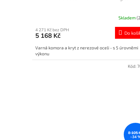
Skladem
(
4 271 Kč bez DPH
Do koší
5 168 Kč
Varná komora a kryt z nerezové oceli - s 5 úrovněmi
výkonu
Kód:
7
8 105 
–34 