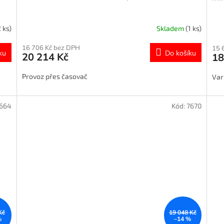
2 ks)
Skladem
(1 ks)
16 706 Kč bez DPH
15 
ku
Do košíku
20 214 Kč
18
Provoz přes časovač
Var
664
Kód:
7670
Kč
19 048 Kč
%
–14 %