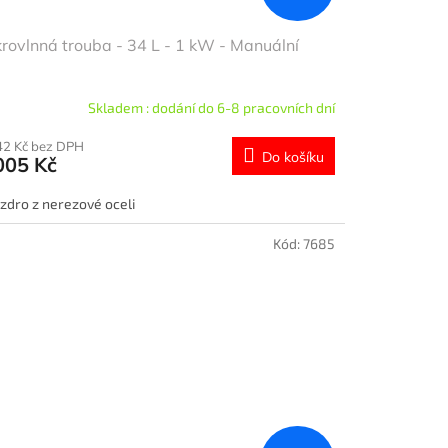
rovlnná trouba - 34 L - 1 kW - Manuální
Skladem : dodání do 6-8 pracovních dní
42 Kč bez DPH
Do košíku
005 Kč
zdro z nerezové oceli
Kód:
7685