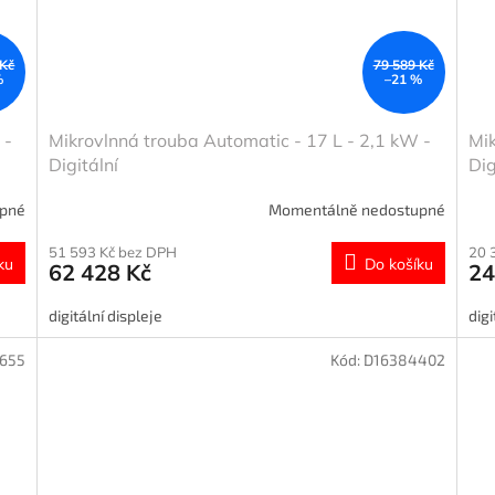
 Kč
79 589 Kč
%
–21 %
 -
Mikrovlnná trouba Automatic - 17 L - 2,1 kW -
Mik
Digitální
Dig
upné
Momentálně nedostupné
51 593 Kč bez DPH
20 
ku
Do košíku
62 428 Kč
24
digitální displeje
digi
7655
Kód:
D16384402