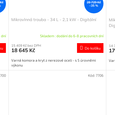
 Kč
28 729 Kč
%
–35 %
Mikrovlnná trouba - 34 L - 2,1 kW - Digitální
Mik
Dig
 dní
Skladem : dodání do 6-8 pracovních dní
15 409 Kč bez DPH
14 
ku
Do košíku
18 645 Kč
17
Varná komora a kryt z nerezové oceli - s 5 úrovněmi
Var
výkonu
7700
Kód:
7706