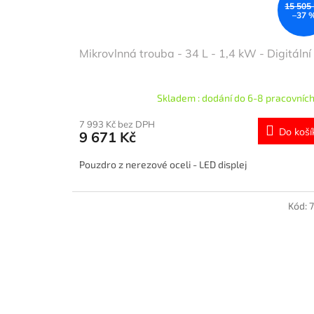
15 505
–37 
Mikrovlnná trouba - 34 L - 1,4 kW - Digitální
Skladem : dodání do 6-8 pracovních
7 993 Kč bez DPH
Do koší
9 671 Kč
Pouzdro z nerezové oceli - LED displej
Kód: