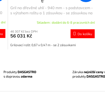
Gril na dřevěné uhlí - 940 mm - s podstavcem -
30
s výtahem roštu a 1 zásuvkou - se zásuvkou na
popel - Grilovací rošt: 660x530 mm
 dní
Skladem : dodání do 6-8 pracovních dní
46 307 Kč bez DPH
ku
Do košíku
56 031 Kč
Grilovací rošt: 0,67 x 0,47 m - se 2 zásuvkami
O
v
l
á
Záruka
nejnižší ceny
Produkty
DASGASTRO
d
produkty
DASGASTR
s dopravou
zdarma
a
c
í
p
r
v
k