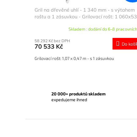
ů
Gril na dřevěné uhlí - 1 340 mm - s výtahem
roštu a 1 zásuvkou - Grilovací rošt: 1 060x5
mm
Skladem : dodání do 6-8 pracovních
58 292 Kč bez DPH
Do koší
70 533 Kč
Grilovací rošt: 1,07 x 0,47 m - s 1 zásuvkou
20 000+ produktů skladem
expedujeme ihned
Z
á
p