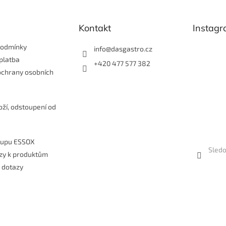
y
v
Kontakt
Instag
ý
p
i
podmínky
info
@
dasgastro.cz
s
platba
+420 477 577 382
u
ochrany osobních
e
oží, odstoupení od
kupu ESSOX
Sledo
zy k produktům
 dotazy