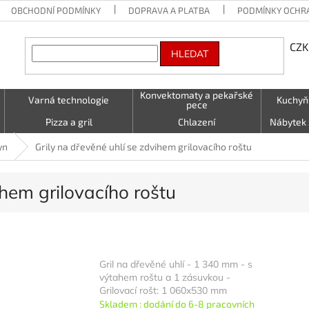
OBCHODNÍ PODMÍNKY
DOPRAVA A PLATBA
PODMÍNKY OCHR
CZK
HLEDAT
Konvektomaty a pekařské
Varná technologie
Kuchyň
pece
Pizza a gril
Chlazení
Nábytek 
Vzduchotechnika
Stolování a Servírování
Textil (utě
yn
Grily na dřevěné uhlí se zdvihem grilovacího roštu
LED - světelné nápisy
Kontakty
ihem grilovacího roštu
Gril na dřevěné uhlí - 1 340 mm - s
výtahem roštu a 1 zásuvkou -
Grilovací rošt: 1 060x530 mm
Skladem : dodání do 6-8 pracovních