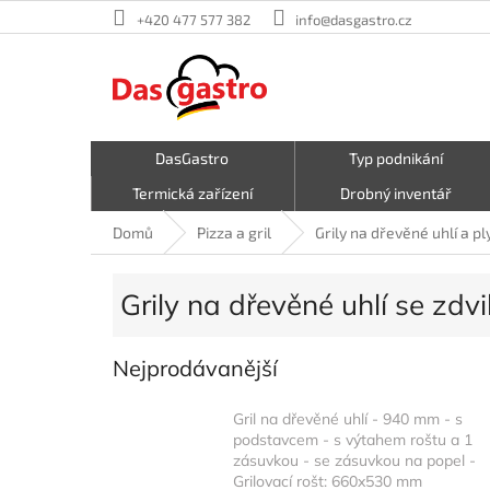
Přejít
+420 477 577 382
info@dasgastro.cz
na
obsah
DasGastro
Typ podnikání
Termická zařízení
Drobný inventář
Malé kuchyňské spotřebiče
Kavárna a zmrzlina
Domů
Pizza a gril
Grily na dřevěné uhlí a pl
Hrnce a pánve
První pomoc
Grily na dřevěné uhlí se zdv
Nejprodávanější
Gril na dřevěné uhlí - 940 mm - s
podstavcem - s výtahem roštu a 1
zásuvkou - se zásuvkou na popel -
Grilovací rošt: 660x530 mm