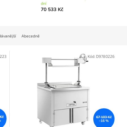
dní
70 533 Kč
ávanější
Abecedně
223
Kód:
D9780226
 Kč
67 103 Kč
%
–16 %