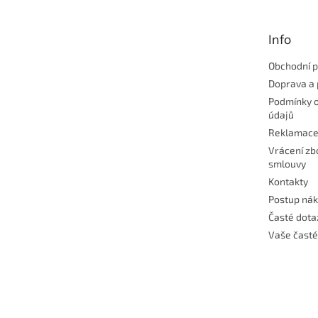
a
t
Info
í
Obchodní 
Doprava a 
Podmínky 
údajů
Reklamac
Vrácení zb
smlouvy
Kontakty
Postup ná
Časté dota
Vaše časté