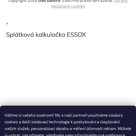
Copyright 2026
Das Gastro
. Všechna práva vyhrazena.
Upravit
nastavení cookies
×
Splátková kalkulačka ESSOX
Vážíme si vašeho soukromí! My a naši partneři používáme soubory
cookies a další sledovací technologie k poskytování a zlepšování
našich služeb, personalizaci obsahu a měření účinnosti reklam. Můžete
si vybrat, zda přijmete, odmítnete nebo přizpůsobíte své preference.