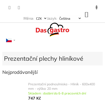
Přejít
na
obsah
NÁKU
Měna:
Jazyk:
KOŠÍK
Prezentační plechy hliníkové
Nejprodávanější
Prezentační podnos/miska - Hliník - 600x400
mm - výška: 20 mm
Skladem : dodání do 6-8 pracovních dní
747 Kč