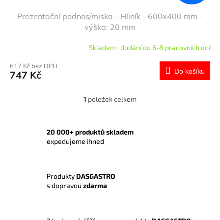
Prezentační podnos/miska - Hliník - 600x400 mm -
výška: 20 mm
Skladem : dodání do 6-8 pracovních dní
617 Kč bez DPH
Do košíku
747 Kč
1
položek celkem
O
v
l
á
20 000+ produktů skladem
d
expedujeme ihned
a
c
í
Produkty
DASGASTRO
p
s dopravou
zdarma
r
v
k
y