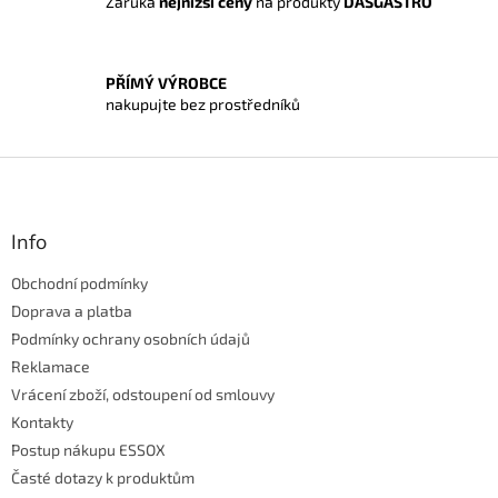
Záruka
nejnižší ceny
na produkty
DASGASTRO
v
ý
p
i
PŘÍMÝ VÝROBCE
s
nakupujte bez prostředníků
u
Z
á
p
a
Info
t
Obchodní podmínky
í
Doprava a platba
Podmínky ochrany osobních údajů
Reklamace
Vrácení zboží, odstoupení od smlouvy
Kontakty
Postup nákupu ESSOX
Časté dotazy k produktům