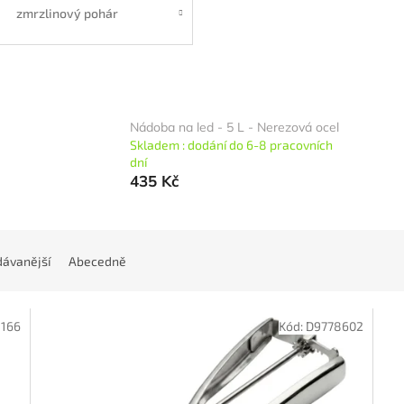
zmrzlinový pohár
Nádoba na led - 5 L - Nerezová ocel
Skladem : dodání do 6-8 pracovních
dní
435 Kč
ávanější
Abecedně
1166
Kód:
D9778602