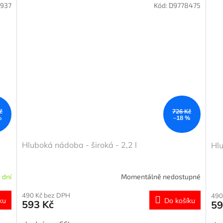
937
Kód:
D9778475
č
726 Kč
%
–18 %
Hluboká nádoba - široká - 2,2 l
Hlu
 dní
Momentálně nedostupné
490 Kč bez DPH
490
ku
Do košíku
593 Kč
59