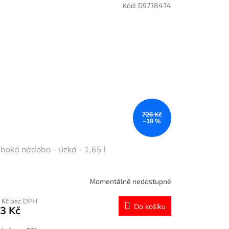
Kód:
D9778474
726 Kč
–18 %
boká nádoba - úzká - 1,65 l
Momentálně nedostupné
 Kč bez DPH
Do košíku
3 Kč