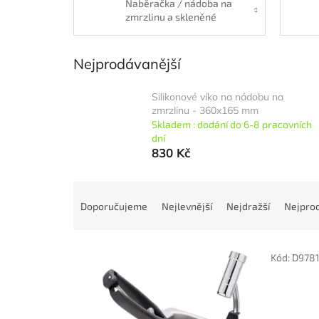
Naběračka / nádoba na
zmrzlinu a skleněné
sprchy
Nejprodávanější
Silikonové víko na nádobu na
zmrzlinu - 360x165 mm
Skladem : dodání do 6-8 pracovních
dní
830 Kč
Ř
a
Doporučujeme
Nejlevnější
Nejdražší
Nejprod
z
e
V
n
Kód:
D978
ý
í
p
p
i
r
s
o