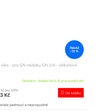
750 Kč
–20 %
víko - pro GN nádobu GN 1/4 - silikonové
Skladem : dodání do 6-8 pracovních dní
 Kč bez DPH
Do košíku
3 Kč
onale padnoucí a nepropustné