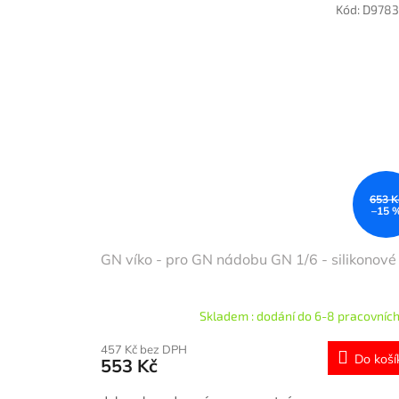
Kód:
D9783
653 K
–15 
GN víko - pro GN nádobu GN 1/6 - silikonové
Skladem : dodání do 6-8 pracovních
457 Kč bez DPH
Do koší
553 Kč