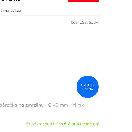
davná verze
Kód:
D9776384
1 791 Kč
–26 %
ěračka na zmrzlinu - Ø 49 mm - hliník
Skladem : dodání do 6-8 pracovních dní