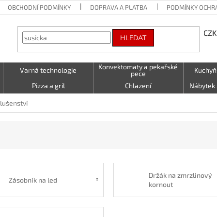
OBCHODNÍ PODMÍNKY
DOPRAVA A PLATBA
PODMÍNKY OCHR
CZK
HLEDAT
Konvektomaty a pekařské
Varná technologie
Kuchyň
pece
Pizza a gril
Chlazení
Nábytek 
Vzduchotechnika
Stolování a Servírování
Textil (utě
slušenství
LED - světelné nápisy
Kontakty
Držák na zmrzlinový
Zásobník na led
kornout