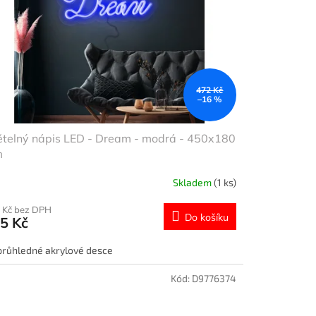
472 Kč
–16 %
ětelný nápis LED - Dream - modrá - 450x180
m
Skladem
(1 ks)
 Kč bez DPH
Do košíku
5 Kč
průhledné akrylové desce
Kód:
D9776374