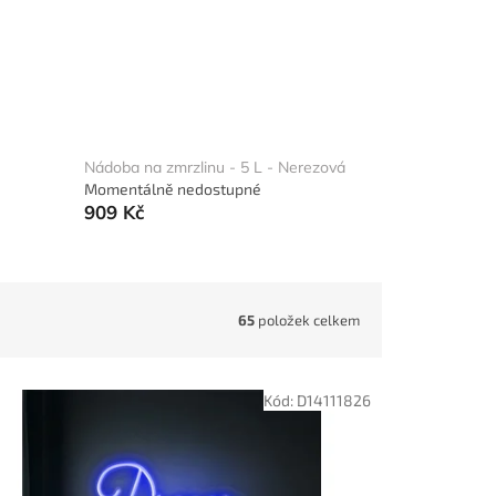
Nádoba na zmrzlinu - 5 L - Nerezová
Momentálně nedostupné
909 Kč
65
položek celkem
Kód:
D14111826