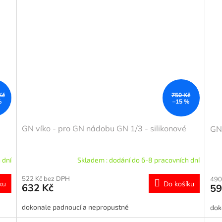
Kč
750 Kč
%
–15 %
GN víko - pro GN nádobu GN 1/3 - silikonové
GN 
 dní
Skladem : dodání do 6-8 pracovních dní
522 Kč bez DPH
490
ku
Do košíku
632 Kč
59
dokonale padnoucí a nepropustné
dok