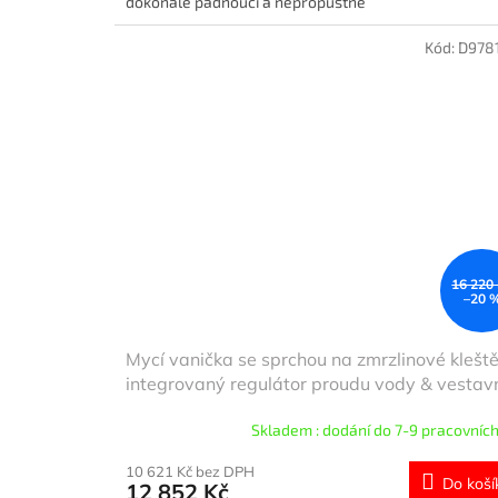
dokonale padnoucí a nepropustné
Kód:
D978
16 220
–20 
Mycí vanička se sprchou na zmrzlinové kleště
integrovaný regulátor proudu vody & vestav
verze
Skladem : dodání do 7-9 pracovních
10 621 Kč bez DPH
Do koší
12 852 Kč