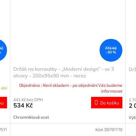
Kč
773 Kč
%
–30 %
Držák na kornoutky - „Moderní design” - se 3
Drž
otvory - 200x95x90 mm - nerez
Objednáno : Není skladem - po objednání Vás budeme
 dní
informovat
441 Kč bez DPH
1 7
ku
Do košíku
534 Kč
2 
Chromniklová ocel
Výš
7511
Kód:
D9791170