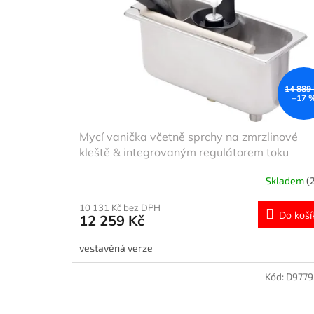
p
d
r
u
o
k
d
t
u
ů
k
14 889
–17 
t
ů
Mycí vanička včetně sprchy na zmrzlinové
kleště & integrovaným regulátorem toku
Skladem
(
10 131 Kč bez DPH
Do koší
12 259 Kč
vestavěná verze
Kód:
D9779