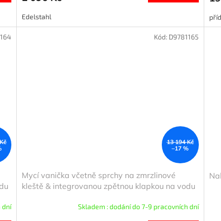
Edelstahl
pří
1164
Kód:
D9781165
 Kč
13 194 Kč
%
–17 %
Mycí vanička včetně sprchy na zmrzlinové
Nab
odu
kleště & integrovanou zpětnou klapkou na vodu
 dní
Skladem : dodání do 7-9 pracovních dní