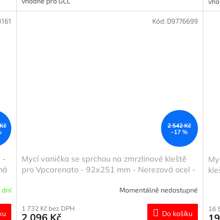
vhodné pro GCL
vho
1161
Kód:
D9776699
 Kč
2 542 Kč
%
–17 %
 -
Mycí vanička se sprchou na zmrzlinové kleště
Myc
ná
pro Vpcarenato - 92x251 mm - Nerezová ocel -
kle
CNS - 1 otvor dole - snadné čištění & robustní
 dní
Momentálně nedostupné
konstrukce & elegantní design
1 732 Kč bez DPH
16 
ku
Do košíku
2 096 Kč
19