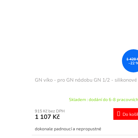
1 428 
–22 
GN víko - pro GN nádobu GN 1/2 - silikonové
Skladem : dodání do 6-8 pracovních
915 Kč bez DPH
Do koší
1 107 Kč
dokonale padnoucí a nepropustné