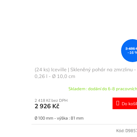
3 486 
–16 
(24 ks) Iceville | Skleněný pohár na zmrzlinu -
0,26 l - Ø 10,0 cm
Skladem : dodání do 6-8 pracovních
2 418 Kč bez DPH
Do koší
2 926 Kč
Ø 100 mm - výška : 81 mm
Kód:
D985