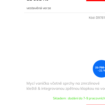
vestavěná verze
Kód:
D978
21 788
–21 
Mycí vanička včetně sprchy na zmrzlinové
kleště & integrovanou zpětnou klapkou na v
Skladem : dodání do 7-9 pracovních