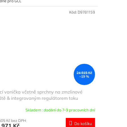
dné pro GCL
Kód:
D9781159
24 815 Kč
–19 %
í vanička včetně sprchny na zmzlinové
ště & integrovaným regulátorem toku
Skladem : dodání do 7-9 pracovních dní
505 Kč bez DPH
Do košíku
 971 Kč