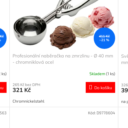
 Kč
411 Kč
%
–21 %
Profesionální naběračka na zmrzlinu - Ø 40 mm
Sv
- chromniklová ocel
m
2 ks)
Skladem
(1 ks)
265 Kč bez DPH
326
ku
Do košíku
321 Kč
39
Chromnickelstahl
na 
563
Kód:
D9778604