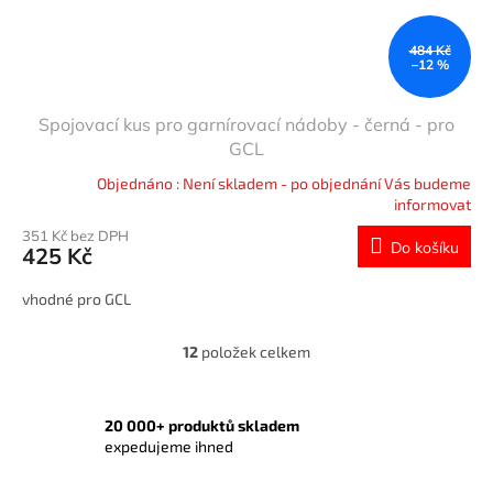
484 Kč
–12 %
Spojovací kus pro garnírovací nádoby - černá - pro
GCL
Objednáno : Není skladem - po objednání Vás budeme
informovat
351 Kč bez DPH
Do košíku
425 Kč
vhodné pro GCL
12
položek celkem
O
v
l
á
20 000+ produktů skladem
d
expedujeme ihned
a
c