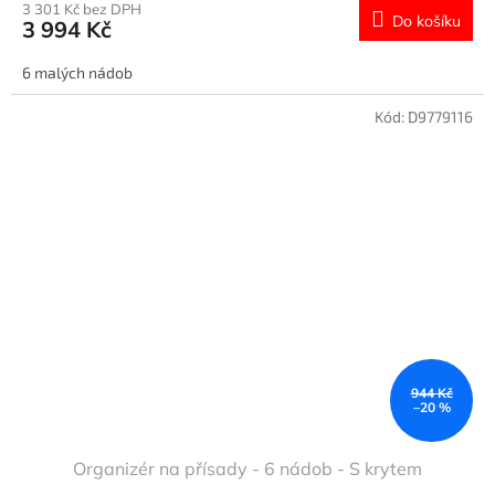
3 301 Kč bez DPH
Do košíku
3 994 Kč
6 malých nádob
Kód:
D9779116
944 Kč
–20 %
Organizér na přísady - 6 nádob - S krytem