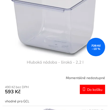
s
u
p
k
r
t
o
ů
d
u
k
t
ů
726 Kč
–18 %
Hluboká nádoba - široká - 2,2 l
Momentálně nedostupné
490 Kč bez DPH
Do košíku
593 Kč
vhodné pro GCL