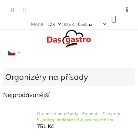
Přejít
na
obsah
NÁKU
Měna:
Jazyk:
KOŠÍK
Organizéry na přísady
Nejprodávanější
Organizér na přísady - 6 nádob - S krytem
Skladem : dodání do 6-8 pracovních dní
751 Kč