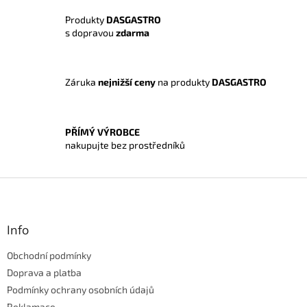
í
Produkty
DASGASTRO
p
s dopravou
zdarma
r
v
k
y
Záruka
nejnižší ceny
na produkty
DASGASTRO
v
ý
p
i
PŘÍMÝ VÝROBCE
s
nakupujte bez prostředníků
u
Z
á
p
a
Info
t
Obchodní podmínky
í
Doprava a platba
Podmínky ochrany osobních údajů
Reklamace