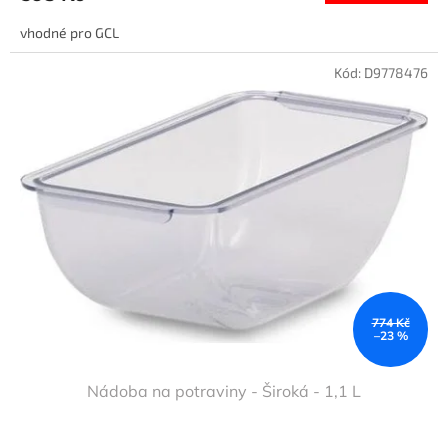
vhodné pro GCL
Kód:
D9778476
774 Kč
–23 %
Nádoba na potraviny - Široká - 1,1 L