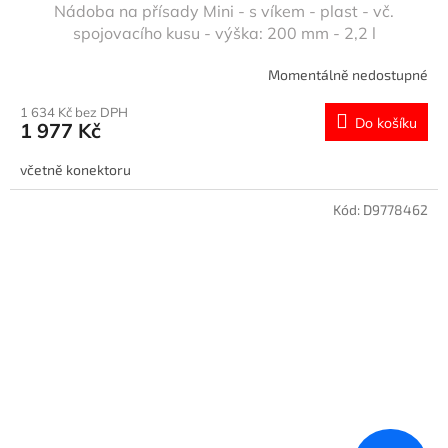
Nádoba na přísady Mini - s víkem - plast - vč.
spojovacího kusu - výška: 200 mm - 2,2 l
Momentálně nedostupné
1 634 Kč bez DPH
Do košíku
1 977 Kč
včetně konektoru
Kód:
D9778462