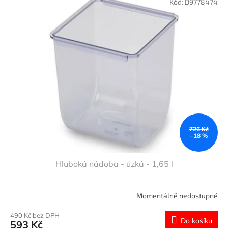
Kód:
D9778474
726 Kč
–18 %
Hluboká nádoba - úzká - 1,65 l
Momentálně nedostupné
490 Kč bez DPH
Do košíku
593 Kč