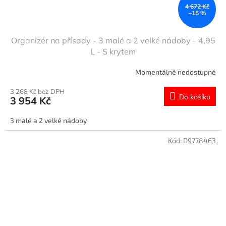
4 672 Kč
–15 %
Organizér na přísady - 3 malé a 2 velké nádoby - 4,95
L - S krytem
Momentálně nedostupné
3 268 Kč bez DPH
Do košíku
3 954 Kč
3 malé a 2 velké nádoby
Kód:
D9778463