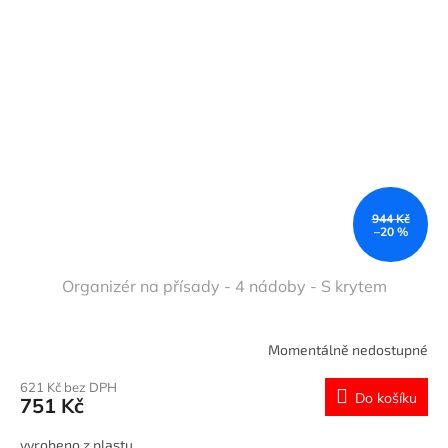
944 Kč
–20 %
Organizér na přísady - 4 nádoby - S krytem
Momentálně nedostupné
621 Kč bez DPH
Do košíku
751 Kč
vyrobeno z plastu