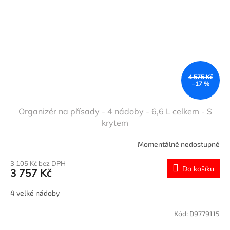
4 575 Kč
–17 %
Organizér na přísady - 4 nádoby - 6,6 L celkem - S
krytem
Momentálně nedostupné
3 105 Kč bez DPH
Do košíku
3 757 Kč
4 velké nádoby
Kód:
D9779115