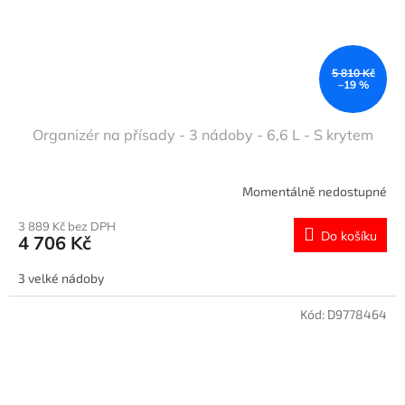
5 810 Kč
–19 %
Organizér na přísady - 3 nádoby - 6,6 L - S krytem
Momentálně nedostupné
3 889 Kč bez DPH
Do košíku
4 706 Kč
3 velké nádoby
Kód:
D9778464