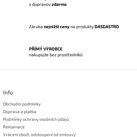
s dopravou
zdarma
r
v
k
y
Záruka
nejnižší ceny
na produkty
DASGASTRO
v
ý
p
i
PŘÍMÝ VÝROBCE
s
nakupujte bez prostředníků
u
Z
á
p
a
Info
t
Obchodní podmínky
í
Doprava a platba
Podmínky ochrany osobních údajů
Reklamace
Vrácení zboží, odstoupení od smlouvy