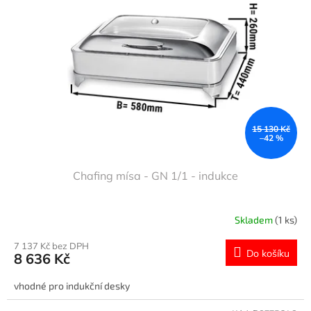
s
u
p
k
r
t
o
ů
d
u
k
t
ů
15 130 Kč
–42 %
Chafing mísa - GN 1/1 - indukce
Skladem
(1 ks)
7 137 Kč bez DPH
Do košíku
8 636 Kč
vhodné pro indukční desky