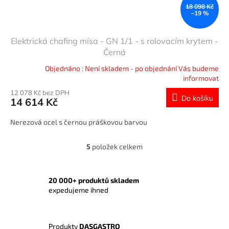
18 098 Kč
–19 %
Elektrická chafing mísa - GN 1/1 - s rolovacím krytem -
Černá
Objednáno : Není skladem - po objednání Vás budeme
informovat
12 078 Kč bez DPH
Do košíku
14 614 Kč
Nerezová ocel s černou práškovou barvou
5
položek celkem
O
v
l
á
20 000+ produktů skladem
d
expedujeme ihned
a
c
í
Produkty
DASGASTRO
p