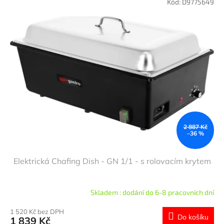
Kód:
D9775649
2 887 Kč
–36 %
Elektrická Chafing Dish - GN 1/1 - s rolovacím krytem
Skladem : dodání do 6-8 pracovních dní
1 520 Kč bez DPH
Do košíku
1 839 Kč