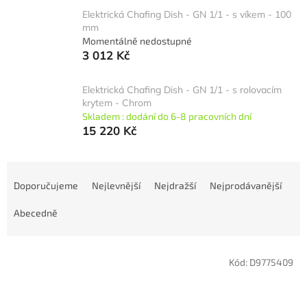
Elektrická Chafing Dish - GN 1/1 - s víkem - 100
mm
Momentálně nedostupné
3 012 Kč
Elektrická Chafing Dish - GN 1/1 - s rolovacím
krytem - Chrom
Skladem : dodání do 6-8 pracovních dní
15 220 Kč
Ř
a
Doporučujeme
Nejlevnější
Nejdražší
Nejprodávanější
z
e
Abecedně
n
í
V
p
Kód:
D9775409
ý
r
p
o
i
d