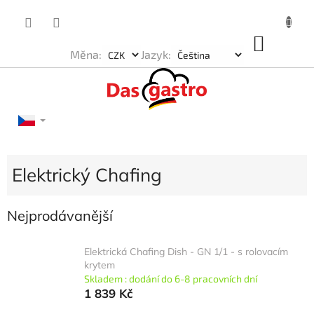
Přejít
na
obsah
NÁKU
Měna:
Jazyk:
KOŠÍK
Elektrický Chafing
Nejprodávanější
Elektrická Chafing Dish - GN 1/1 - s rolovacím
krytem
Skladem : dodání do 6-8 pracovních dní
1 839 Kč