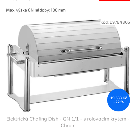
Max. výška GN nádoby: 100 mm
Kód:
D9784806
19 533 Kč
–22 %
Elektrická Chafing Dish - GN 1/1 - s rolovacím krytem -
Chrom