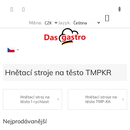
Přejít
na
obsah
NÁKU
Měna:
Jazyk:
KOŠÍK
Hnětací stroje na těsto TMPKR
Hnětací stroj na
Hnětací stroje na
těsto 1 rychlost
těsto TMP-KA
Nejprodávanější