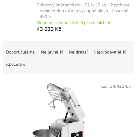
Spirálový hnětač těsta - 22 l / 18 kg - 2 rychlosti
- odnímatelná mísa a výklopná hlava - časovač
- 400 V
Skladem : dodání do 6-8 pracovních dní
43 620 Kč
Ř
a
Doporučujeme
Nejlevnější
Nejdražší
Nejprodávanější
z
e
Abecedně
n
í
V
p
Kód:
D16420165
ý
r
p
o
i
d
s
u
p
k
r
t
o
ů
d