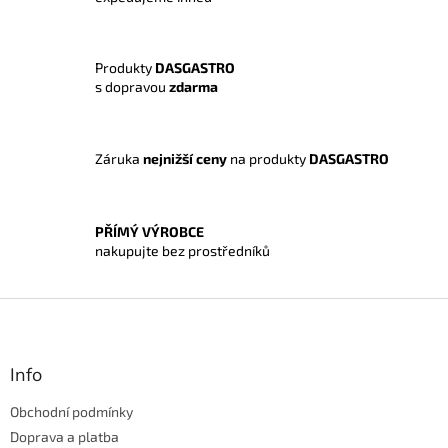
a
c
í
Produkty
DASGASTRO
p
s dopravou
zdarma
r
v
k
y
Záruka
nejnižší ceny
na produkty
DASGASTRO
v
ý
p
i
PŘÍMÝ VÝROBCE
s
nakupujte bez prostředníků
u
Z
á
p
a
Info
t
Obchodní podmínky
í
Doprava a platba