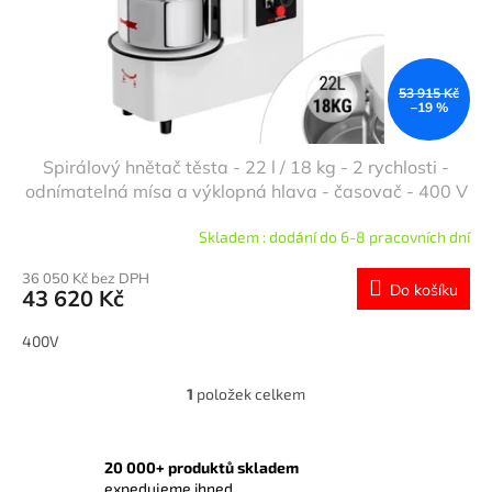
u
k
t
ů
53 915 Kč
–19 %
Spirálový hnětač těsta - 22 l / 18 kg - 2 rychlosti -
odnímatelná mísa a výklopná hlava - časovač - 400 V
Skladem : dodání do 6-8 pracovních dní
36 050 Kč bez DPH
Do košíku
43 620 Kč
400V
1
položek celkem
O
v
l
á
20 000+ produktů skladem
d
expedujeme ihned