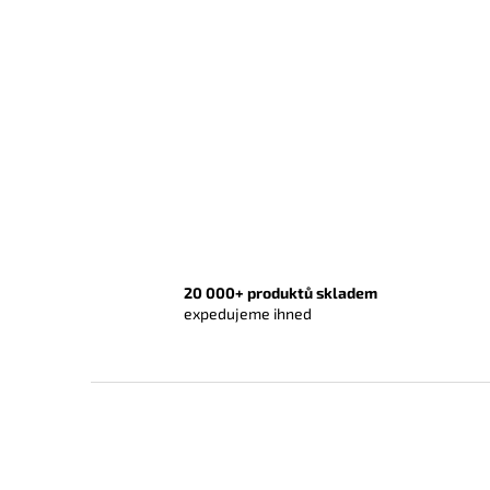
20 000+ produktů skladem
expedujeme ihned
Z
á
p
a
t