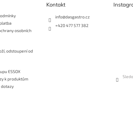
Kontakt
Instag
podmínky
info
@
dasgastro.cz
platba
+420 477 577 382
ochrany osobních
e
oží, odstoupení od
kupu ESSOX
Sledo
zy k produktům
 dotazy