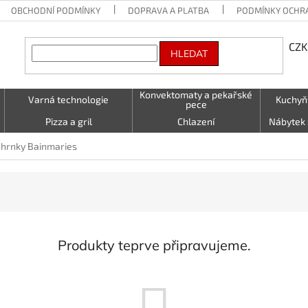
OBCHODNÍ PODMÍNKY
DOPRAVA A PLATBA
PODMÍNKY OCHR
CZK
HLEDAT
Konvektomaty a pekařské
Varná technologie
Kuchyň
pece
Pizza a gril
Chlazení
Nábytek 
Vzduchotechnika
Stolování a Servírování
Textil (utě
hrnky Bainmaries
LED - světelné nápisy
Kontakty
Produkty teprve připravujeme.