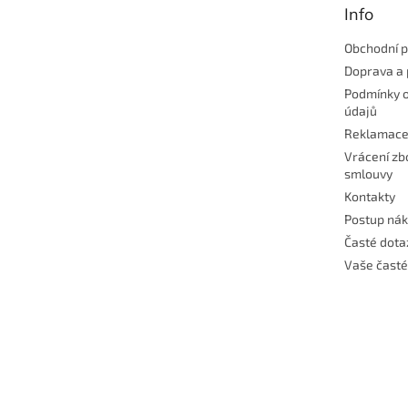
Info
í
Obchodní 
Doprava a 
Podmínky 
údajů
Reklamac
Vrácení zb
smlouvy
Kontakty
Postup ná
Časté dota
Vaše časté