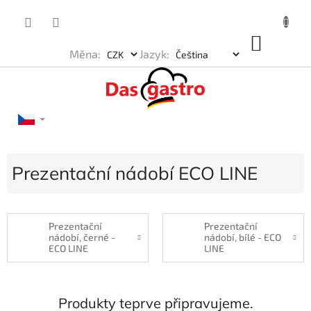
Přejít
na
obsah
NÁKU
Měna:
Jazyk:
KOŠÍK
Prezentační nádobí ECO LINE
Prezentační
Prezentační
nádobí, černé -
nádobí, bílé - ECO
ECO LINE
LINE
Produkty teprve připravujeme.