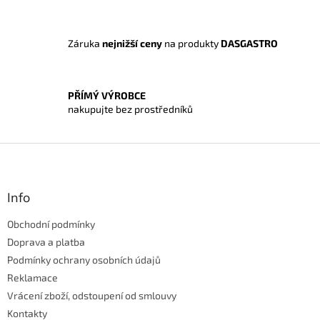
Záruka
nejnižší ceny
na produkty
DASGASTRO
PŘÍMÝ VÝROBCE
nakupujte bez prostředníků
Z
á
p
a
Info
t
Obchodní podmínky
í
Doprava a platba
Podmínky ochrany osobních údajů
Reklamace
Vrácení zboží, odstoupení od smlouvy
Kontakty