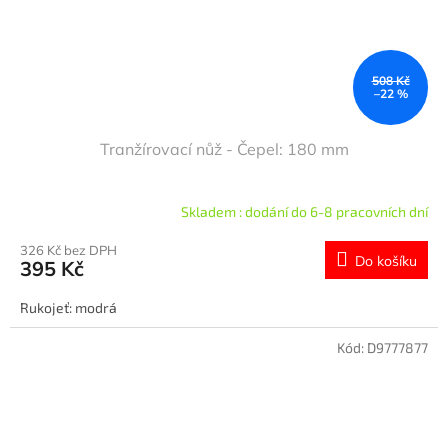
508 Kč
–22 %
Tranžírovací nůž - Čepel: 180 mm
Skladem : dodání do 6-8 pracovních dní
326 Kč bez DPH
Do košíku
395 Kč
Rukojeť: modrá
Kód:
D9777877