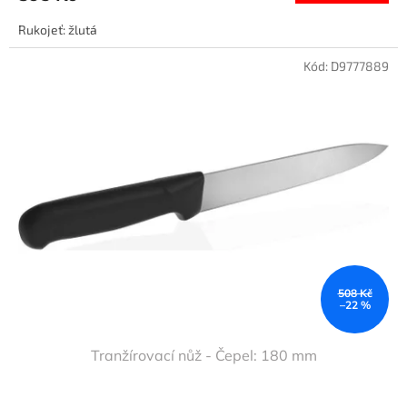
Rukojeť: žlutá
Kód:
D9777889
508 Kč
–22 %
Tranžírovací nůž - Čepel: 180 mm