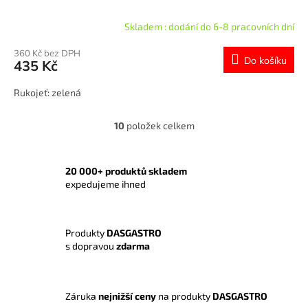
Skladem : dodání do 6-8 pracovních dní
360 Kč bez DPH
Do košíku
435 Kč
Rukojeť: zelená
10
položek celkem
O
v
l
á
20 000+ produktů skladem
d
expedujeme ihned
a
c
í
Produkty
DASGASTRO
p
s dopravou
zdarma
r
v
k
y
Záruka
nejnižší ceny
na produkty
DASGASTRO
v