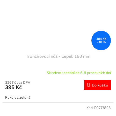
484 Kč
–18 %
Tranžírovací nůž - Čepel: 180 mm
Skladem : dodání do 6-8 pracovních dní
326 Kč bez DPH
Do košíku
395 Kč
Rukojeť: zelená
Kód:
D9777898