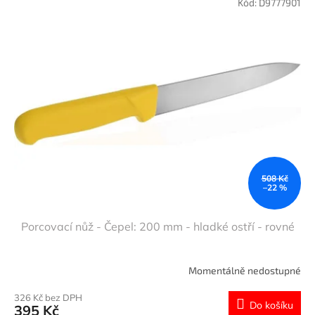
Kód:
D9777901
508 Kč
–22 %
Porcovací nůž - Čepel: 200 mm - hladké ostří - rovné
Momentálně nedostupné
326 Kč bez DPH
Do košíku
395 Kč