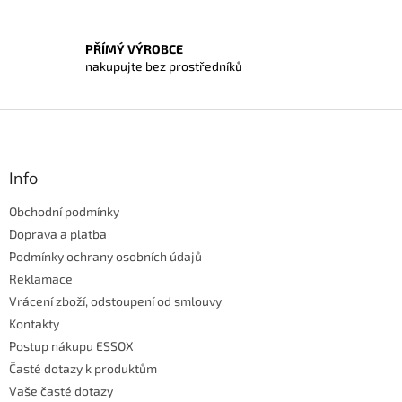
ý
p
i
PŘÍMÝ VÝROBCE
s
nakupujte bez prostředníků
u
Z
á
p
a
Info
t
Obchodní podmínky
í
Doprava a platba
Podmínky ochrany osobních údajů
Reklamace
Vrácení zboží, odstoupení od smlouvy
Kontakty
Postup nákupu ESSOX
Časté dotazy k produktům
Vaše časté dotazy