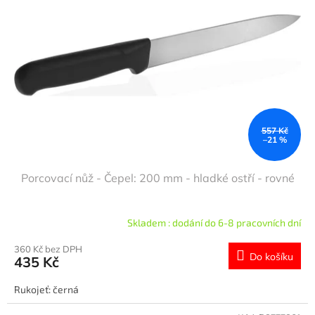
s
u
p
k
r
t
o
ů
d
u
k
t
ů
557 Kč
–21 %
Porcovací nůž - Čepel: 200 mm - hladké ostří - rovné
Skladem : dodání do 6-8 pracovních dní
360 Kč bez DPH
Do košíku
435 Kč
Rukojeť: černá