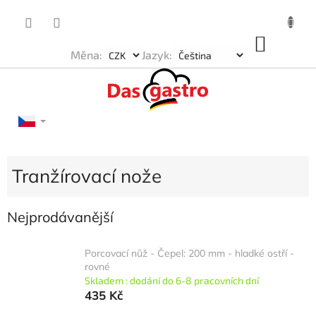
Přejít
na
obsah
NÁKU
Měna:
Jazyk:
KOŠÍK
Tranžírovací nože
Nejprodávanější
Porcovací nůž - Čepel: 200 mm - hladké ostří -
rovné
Skladem : dodání do 6-8 pracovních dní
435 Kč