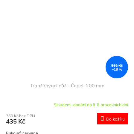
532 Kč
–18 %
Tranžírovací nůž - Čepel: 200 mm
Skladem : dodání do 6-8 pracovních dní
360 Kč bez DPH
Do košíku
435 Kč
Rukojeť: červená