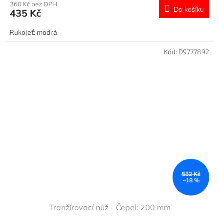
360 Kč bez DPH
Do košíku
435 Kč
Rukojeť: modrá
Kód:
D9777892
532 Kč
–18 %
Tranžírovací nůž - Čepel: 200 mm