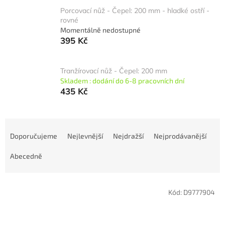
Porcovací nůž - Čepel: 200 mm - hladké ostří -
rovné
Momentálně nedostupné
395 Kč
Tranžírovací nůž - Čepel: 200 mm
Skladem : dodání do 6-8 pracovních dní
435 Kč
Ř
a
Doporučujeme
Nejlevnější
Nejdražší
Nejprodávanější
z
e
Abecedně
n
í
V
p
Kód:
D9777904
ý
r
p
o
i
d