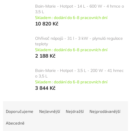
Bain-Marie - Hotpot - 14 L - 600 W - 4 hrnce o
3,5 L
Skladem : dodání do 6-8 pracovních dní
10 820 Kč
Ohřívač nápojů - 31 l - 3 kW - plynulá regulace
teploty
Skladem : dodání do 6-8 pracovních dní
2 188 Kč
Bain-Marie - Hotpot - 3,5 L - 200 W - 41 hrnec
o 3,5 L
Skladem : dodání do 6-8 pracovních dní
3 844 Kč
Ř
a
Doporučujeme
Nejlevnější
Nejdražší
Nejprodávanější
z
e
Abecedně
n