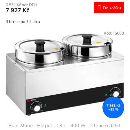
6 551 Kč bez DPH
Do košíku
7 927 Kč
3 hrnce po 3,5 litru
Kód:
16068
7 861 Kč
–19 %
Bain-Marie - Hotpot - 13 L - 400 W - 2 hrnce o 6,5 L