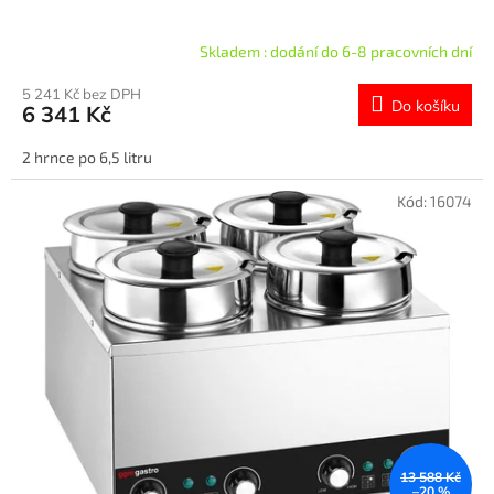
Skladem : dodání do 6-8 pracovních dní
5 241 Kč bez DPH
Do košíku
6 341 Kč
2 hrnce po 6,5 litru
Kód:
16074
13 588 Kč
–20 %