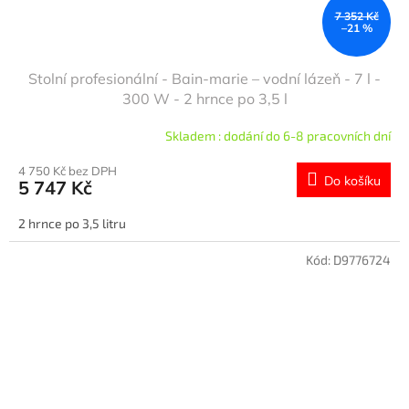
7 352 Kč
–21 %
Stolní profesionální - Bain‑marie – vodní lázeň - 7 l -
300 W - 2 hrnce po 3,5 l
Skladem : dodání do 6-8 pracovních dní
4 750 Kč bez DPH
Do košíku
5 747 Kč
2 hrnce po 3,5 litru
Kód:
D9776724