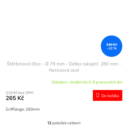
340 Kč
–22 %
Štěrbinová lžíce - Ø 79 mm - Délka rukojeti: 280 mm -
Nerezová ocel
Skladem : dodání do 6-8 pracovních dní
219 Kč bez DPH
Do košíku
265 Kč
Grifflänge: 280mm
12
položek celkem
O