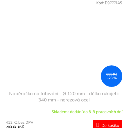
Kód:
D9777145
655 Kč
–23 %
Naběračka na fritování - Ø 120 mm - délka rukojeti:
340 mm - nerezová ocel
Skladem : dodání do 6-8 pracovních dní
412 Kč bez DPH
Do košíku
499 Kč