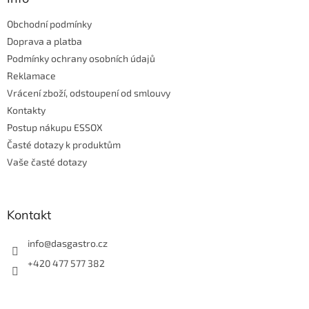
t
Obchodní podmínky
í
Doprava a platba
Podmínky ochrany osobních údajů
Reklamace
Vrácení zboží, odstoupení od smlouvy
Kontakty
Postup nákupu ESSOX
Časté dotazy k produktům
Vaše časté dotazy
Kontakt
info
@
dasgastro.cz
+420 477 577 382