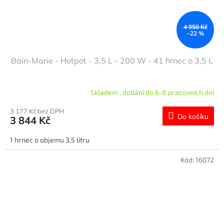
4 950 Kč
–22 %
Bain-Marie - Hotpot - 3,5 L - 200 W - 41 hrnec o 3,5 L
Skladem : dodání do 6-8 pracovních dní
3 177 Kč bez DPH
Do košíku
3 844 Kč
1 hrnec o objemu 3,5 litru
Kód:
16072