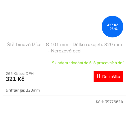
437 Kč
–26 %
Štěrbinová lžíce - Ø 101 mm - Délka rukojeti: 320 mm
- Nerezová ocel
Skladem : dodání do 6-8 pracovních dní
265 Kč bez DPH
Do košíku
321 Kč
Grifflänge: 320mm
Kód:
D9778624