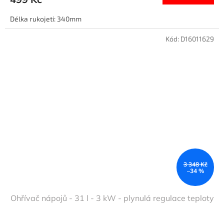
Délka rukojeti: 340mm
Kód:
D16011629
3 348 Kč
–34 %
Ohřívač nápojů - 31 l - 3 kW - plynulá regulace teploty