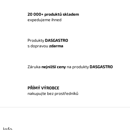
v
l
á
20 000+ produktů skladem
d
expedujeme ihned
a
c
í
Produkty
DASGASTRO
p
s dopravou
zdarma
r
v
k
y
Záruka
nejnižší ceny
na produkty
DASGASTRO
v
ý
p
i
PŘÍMÝ VÝROBCE
s
nakupujte bez prostředníků
u
Z
á
p
a
Info