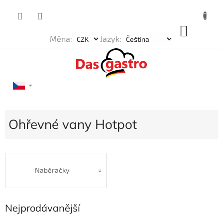
Přejít
na
obsah
NÁKU
Měna:
Jazyk:
KOŠÍK
Ohřevné vany Hotpot
Naběračky
Nejprodávanější