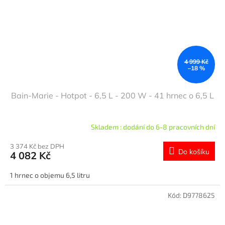
4 999 Kč
–18 %
Bain-Marie - Hotpot - 6,5 L - 200 W - 41 hrnec o 6,5 L
Skladem : dodání do 6-8 pracovních dní
3 374 Kč bez DPH
Do košíku
4 082 Kč
1 hrnec o objemu 6,5 litru
Kód:
D9778625