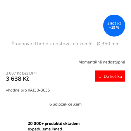
4 502 Kč
–19 %
Šroubovací hrdlo k nástavci na komín - Ø 350 mm
Momentálně nedostupné
3 007 Kč bez DPH
Do košíku
3 638 Kč
vhodné pro KAJ30-3035
6
položek celkem
O
v
l
á
20 000+ produktů skladem
d
expedujeme ihned