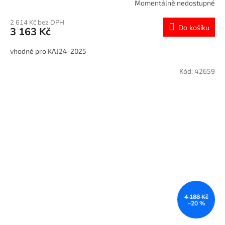
Momentálně nedostupné
2 614 Kč bez DPH
Do košíku
3 163 Kč
vhodné pro KAJ24-2025
Kód:
42659
4 188 Kč
–20 %