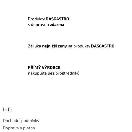
a
c
í
Produkty
DASGASTRO
p
s dopravou
zdarma
r
v
k
y
Záruka
nejnižší ceny
na produkty
DASGASTRO
v
ý
p
i
PŘÍMÝ VÝROBCE
s
nakupujte bez prostředníků
u
Z
á
p
a
Info
t
Obchodní podmínky
í
Doprava a platba