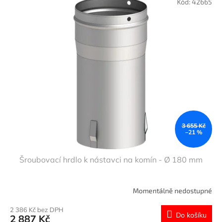
Kód:
42665
3 655 Kč
–21 %
Šroubovací hrdlo k nástavci na komín - Ø 180 mm
Momentálně nedostupné
2 386 Kč bez DPH
Do košíku
2 887 Kč