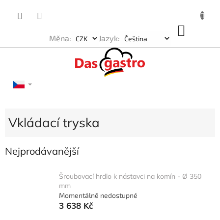
Přejít
na
obsah
NÁKU
Měna:
Jazyk:
KOŠÍK
Vkládací tryska
Nejprodávanější
Šroubovací hrdlo k nástavci na komín - Ø 350
mm
Momentálně nedostupné
3 638 Kč