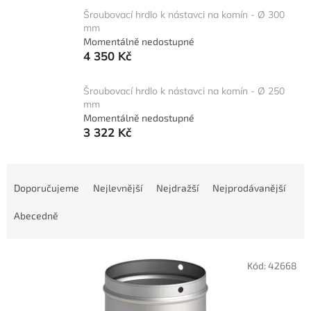
Šroubovací hrdlo k nástavci na komín - Ø 300
mm
Momentálně nedostupné
4 350 Kč
Šroubovací hrdlo k nástavci na komín - Ø 250
mm
Momentálně nedostupné
3 322 Kč
Ř
a
Doporučujeme
Nejlevnější
Nejdražší
Nejprodávanější
z
e
Abecedně
n
í
V
p
Kód:
42668
ý
r
p
o
i
d