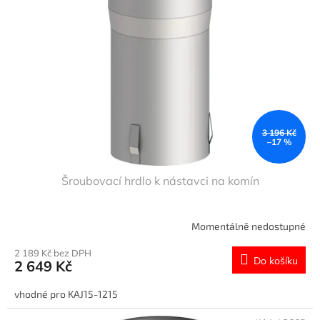
s
u
p
k
r
t
o
ů
d
u
k
t
ů
3 196 Kč
–17 %
Šroubovací hrdlo k nástavci na komín
Momentálně nedostupné
2 189 Kč bez DPH
Do košíku
2 649 Kč
vhodné pro KAJ15-1215