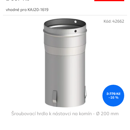
vhodné pro KAJ20-1619
Kód:
42662
3 776 Kč
–16 %
Šroubovací hrdlo k nástavci na komín - Ø 200 mm