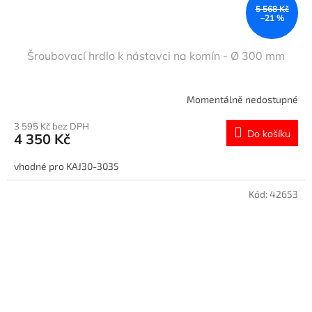
5 568 Kč
–21 %
Šroubovací hrdlo k nástavci na komín - Ø 300 mm
Momentálně nedostupné
3 595 Kč bez DPH
Do košíku
4 350 Kč
vhodné pro KAJ30-3035
Kód:
42653