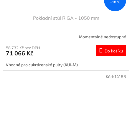
–18 %
Pokladní stůl RIGA - 1050 mm
Momentálně nedostupné
58 732 Kč bez DPH
Do košíku
71 066 Kč
Vhodné pro cukrárenské pulty (KUI-M)
Kód:
14188