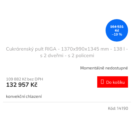
164 531
Kč
–19 %
Cukrárenský pult RIGA - 1370x990x1345 mm - 138 l -
s 2 dveřmi - s 2 policemi
Momentálně nedostupné
109 882 Kč bez DPH
Do košíku
132 957 Kč
konvekční chlazení
Kód:
14190