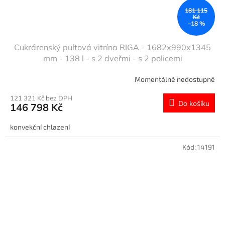
181 115
Kč
–18 %
Cukrárenský pultová vitrína RIGA - 1682x990x1345
mm - 138 l - s 2 dveřmi - s 2 policemi
Momentálně nedostupné
121 321 Kč bez DPH
Do košíku
146 798 Kč
konvekční chlazení
Kód:
14191