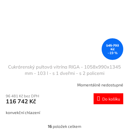
145 793
Kč
–19 %
Cukrárenský pultová vitrína RIGA - 1058x990x1345
mm - 103 l - s 1 dveřmi - s 2 policemi
Momentálně nedostupné
96 481 Kč bez DPH
Do košíku
116 742 Kč
konvekční chlazení
16
položek celkem
O