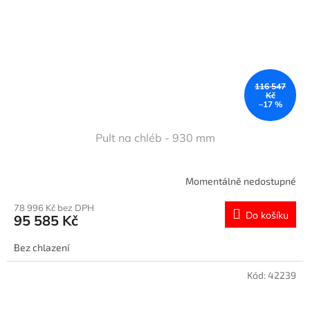
116 547
Kč
–17 %
Pult na chléb - 930 mm
Momentálně nedostupné
78 996 Kč bez DPH
Do košíku
95 585 Kč
Bez chlazení
Kód:
42239