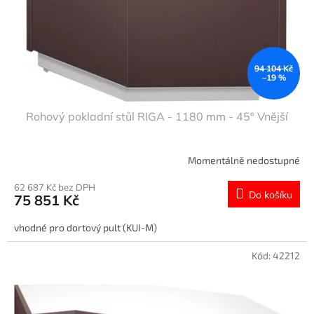
94 104 Kč
–19 %
Rohový pokladní stůl RIGA - 1180 mm - 45° Vnější
Momentálně nedostupné
62 687 Kč bez DPH
Do košíku
75 851 Kč
vhodné pro dortový pult (KUI-M)
Kód:
42212