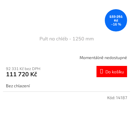
133 251
Kč
–16 %
Pult na chléb - 1250 mm
Momentálně nedostupné
92 331 Kč bez DPH
Do košíku
111 720 Kč
Bez chlazení
Kód:
14187