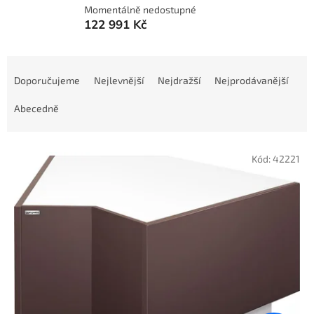
Momentálně nedostupné
122 991 Kč
Ř
a
Doporučujeme
Nejlevnější
Nejdražší
Nejprodávanější
z
e
Abecedně
n
í
V
p
Kód:
42221
ý
r
p
o
i
d
s
u
p
k
r
t
o
ů
d
u
k