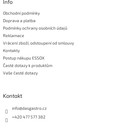
a
Info
t
Obchodní podmínky
í
Doprava a platba
Podmínky ochrany osobních údajů
Reklamace
Vrácení zboží, odstoupení od smlouvy
Kontakty
Postup nákupu ESSOX
Časté dotazy k produktům
Vaše časté dotazy
Kontakt
info
@
dasgastro.cz
+420 477 577 382