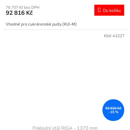
76 707 Kč bez DPH
Do košíku
92 816 Kč
Vhodné pro cukrárenské pulty (KUI-M)
Kód:
42227
93 620 Kč
–15 %
Pokladní stůl RIGA - 1370 mm