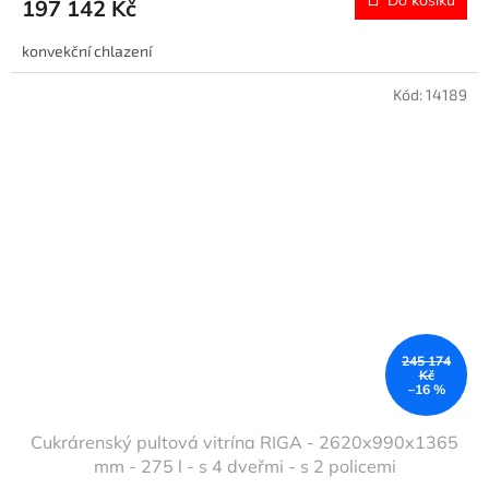
Do košíku
197 142 Kč
konvekční chlazení
Kód:
14189
245 174
Kč
–16 %
Cukrárenský pultová vitrína RIGA - 2620x990x1365
mm - 275 l - s 4 dveřmi - s 2 policemi