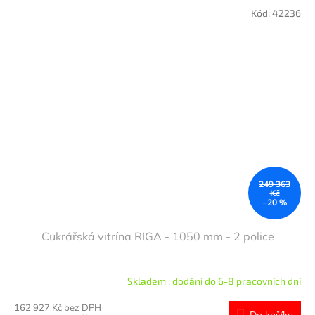
Kód:
42236
249 363
Kč
–20 %
Cukrářská vitrína RIGA - 1050 mm - 2 police
Skladem : dodání do 6-8 pracovních dní
162 927 Kč bez DPH