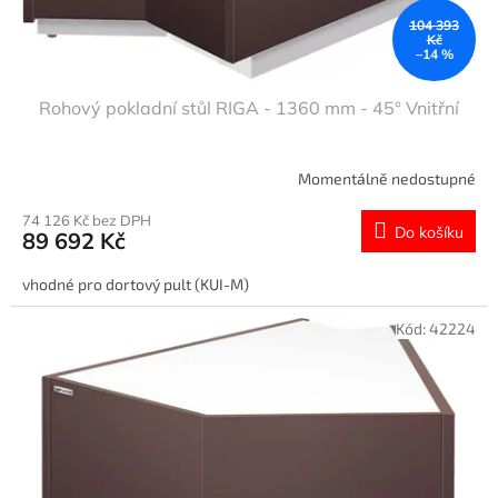
t
104 393
ů
Kč
–14 %
Rohový pokladní stůl RIGA - 1360 mm - 45° Vnitřní
Momentálně nedostupné
74 126 Kč bez DPH
Do košíku
89 692 Kč
vhodné pro dortový pult (KUI-M)
Kód:
42224