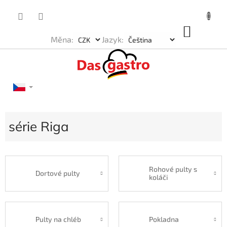
Přejít
na
obsah
NÁKU
Měna:
Jazyk:
KOŠÍK
série Riga
Rohové pulty s
Dortové pulty
koláči
Pulty na chléb
Pokladna