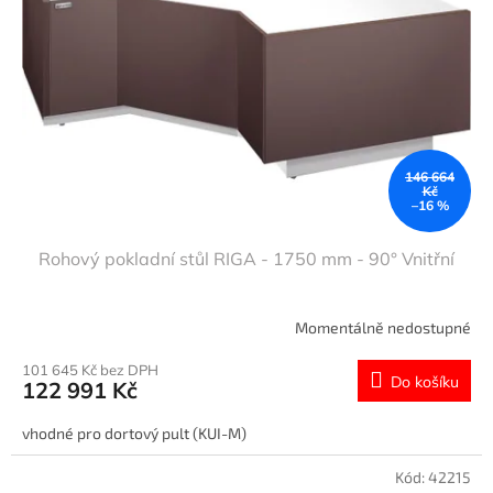
146 664
Kč
–16 %
Rohový pokladní stůl RIGA - 1750 mm - 90° Vnitřní
Momentálně nedostupné
101 645 Kč bez DPH
Do košíku
122 991 Kč
vhodné pro dortový pult (KUI-M)
Kód:
42215