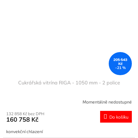
205 543
Kč
–21 %
Cukrářská vitrína RIGA - 1050 mm - 2 police
Momentálně nedostupné
132 858 Kč bez DPH
Do košíku
160 758 Kč
konvekční chlazení