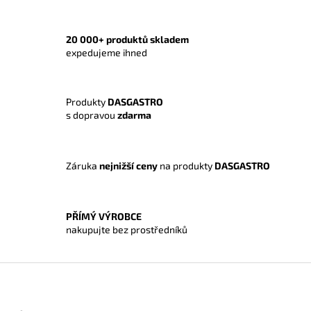
v
l
á
20 000+ produktů skladem
d
expedujeme ihned
a
c
í
Produkty
DASGASTRO
p
s dopravou
zdarma
r
v
k
y
Záruka
nejnižší ceny
na produkty
DASGASTRO
v
ý
p
i
PŘÍMÝ VÝROBCE
s
nakupujte bez prostředníků
u
Z
á
p