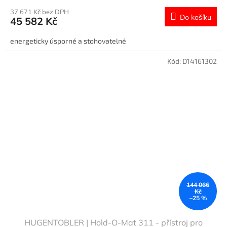
37 671 Kč bez DPH
Do košíku
45 582 Kč
energeticky úsporné a stohovatelné
Kód:
D14161302
144 066
Kč
–25 %
HUGENTOBLER | Hold-O-Mat 311 - přístroj pro