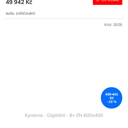
49 942 Kč
auto. zvlhčování
Kód:
3806
159 421
Kč
–18 %
Kynárna - Digitální - 8× EN 600x400