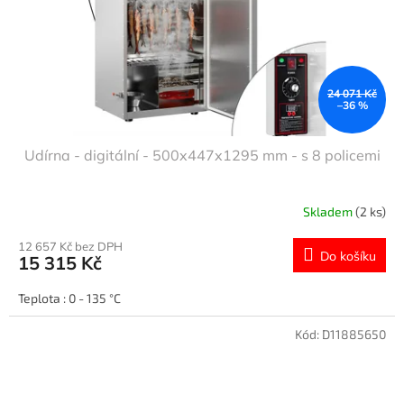
24 071 Kč
–36 %
Udírna - digitální - 500x447x1295 mm - s 8 policemi
Skladem
(2 ks)
12 657 Kč bez DPH
Do košíku
15 315 Kč
Teplota : 0 - 135 °C
Kód:
D11885650