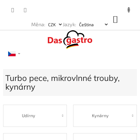
Přejít
na
obsah
NÁKU
Měna:
Jazyk:
KOŠÍK
Turbo pece, mikrovlnné trouby,
kynárny
Udírny
Kynárny