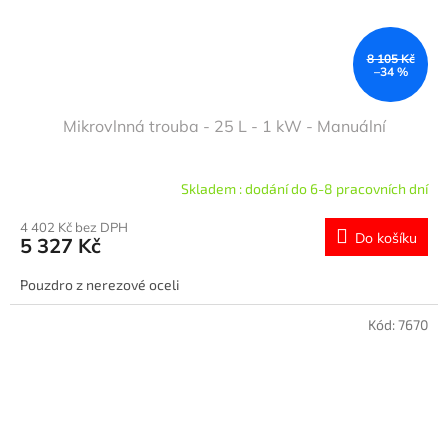
8 105 Kč
–34 %
Mikrovlnná trouba - 25 L - 1 kW - Manuální
Skladem : dodání do 6-8 pracovních dní
4 402 Kč bez DPH
Do košíku
5 327 Kč
Pouzdro z nerezové oceli
Kód:
7670