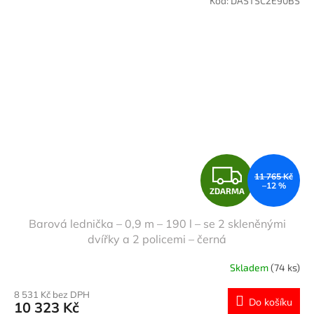
Kód:
DASTSC2E90BS
Z
11 765 Kč
–12 %
ZDARMA
D
Barová lednička – 0,9 m – 190 l – se 2 skleněnými
A
dvířky a 2 policemi – černá
R
Skladem
(74 ks)
M
8 531 Kč bez DPH
Do košíku
10 323 Kč