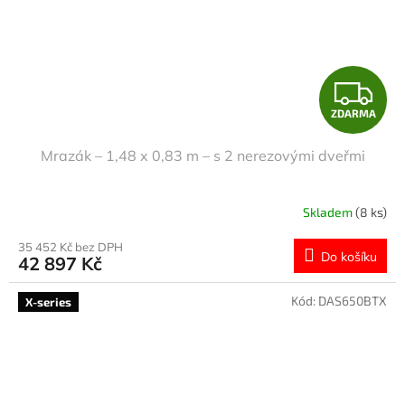
Z
ZDARMA
D
Mrazák – 1,48 x 0,83 m – s 2 nerezovými dveřmi
A
R
Skladem
(8 ks)
M
35 452 Kč bez DPH
Do košíku
42 897 Kč
A
Kód:
DAS650BTX
X-series