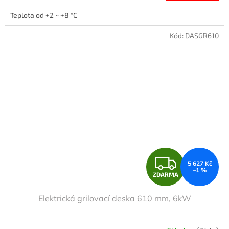
A
Teplota od +2 ~ +8 °C
Kód:
DASGR610
Z
5 627 Kč
–1 %
ZDARMA
D
Elektrická grilovací deska 610 mm, 6kW
A
R