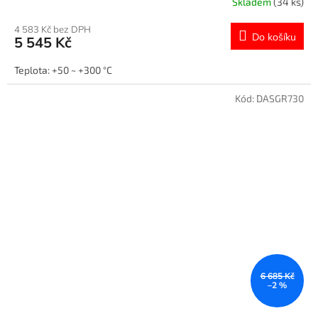
Skladem
(34 ks)
M
4 583 Kč bez DPH
Do košíku
5 545 Kč
A
Teplota: +50 ~ +300 °C
Kód:
DASGR730
6 685 Kč
–2 %