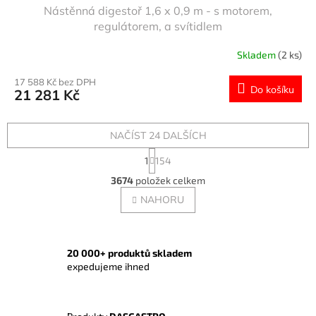
Nástěnná digestoř 1,6 x 0,9 m - s motorem,
regulátorem, a svítidlem
Skladem
(2 ks)
17 588 Kč bez DPH
Do košíku
21 281 Kč
NAČÍST 24 DALŠÍCH
S
1
154
t
O
r
3674
položek celkem
v
á
l
NAHORU
n
á
k
o
d
v
a
á
c
20 000+ produktů skladem
n
í
expedujeme ihned
í
p
r
v