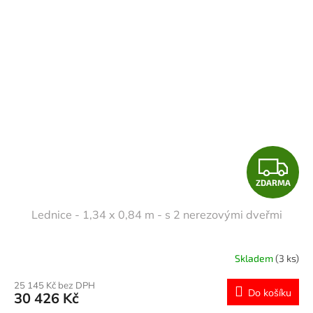
Z
ZDARMA
D
Lednice - 1,34 x 0,84 m - s 2 nerezovými dveřmi
A
R
Skladem
(3 ks)
M
25 145 Kč bez DPH
Do košíku
30 426 Kč