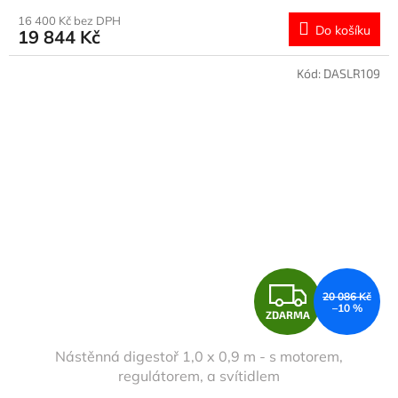
M
16 400 Kč bez DPH
Do košíku
19 844 Kč
A
Kód:
DASLR109
Z
20 086 Kč
–10 %
ZDARMA
D
Nástěnná digestoř 1,0 x 0,9 m - s motorem,
A
regulátorem, a svítidlem