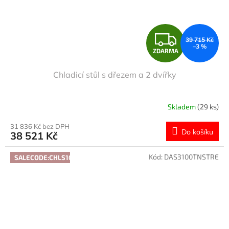
Z
39 715 Kč
–3 %
ZDARMA
D
Chladicí stůl s dřezem a 2 dvířky
A
R
Skladem
(29 ks)
M
31 836 Kč bez DPH
Do košíku
38 521 Kč
A
Kód:
DAS3100TNSTRE
SALECODE:CHLS10:10:%