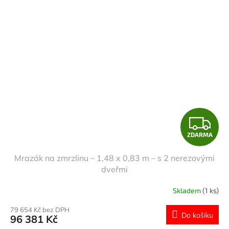
Z
ZDARMA
D
Mrazák na zmrzlinu – 1,48 x 0,83 m – s 2 nerezovými
A
dveřmi
R
Skladem
(1 ks)
M
79 654 Kč bez DPH
Do košíku
96 381 Kč