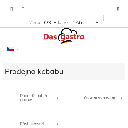
Přejít
na
obsah
NÁKU
Měna:
Jazyk:
KOŠÍK
Prodejna kebabu
Döner Kebab &
Ostatní vybavení
Dürüm
Příslušenství