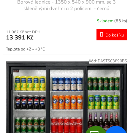
Barová lednice - 1350 x 540 x 900 mm, se 3
A
skleněnými dveřmi a 2 policemi - černá
R
Skladem
(86 ks)
M
11 067 Kč bez DPH
Do košíku
13 391 Kč
A
Teplota od +2 ~ +8 °C
Kód:
DASTSC3E90BS