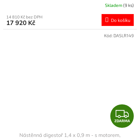
R
Skladem
(9 ks)
M
14 810 Kč bez DPH
Do košíku
17 920 Kč
A
Kód:
DASLR149
Z
ZDARMA
D
Nástěnná digestoř 1,4 x 0,9 m - s motorem,
A