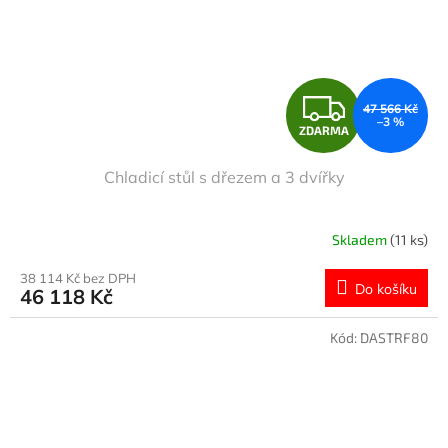
Z
47 566 Kč
–3 %
ZDARMA
D
Chladicí stůl s dřezem a 3 dvířky
A
R
Skladem
(11 ks)
M
38 114 Kč bez DPH
Do košíku
46 118 Kč
A
Kód:
DASTRF80