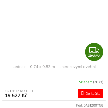
Z
ZDARMA
D
Lednice - 0,74 x 0,83 m - s nerezovými dveřmi
A
R
Skladem
(20 ks)
M
16 138 Kč bez DPH
Do košíku
19 527 Kč
A
Kód:
DAS1200TNE