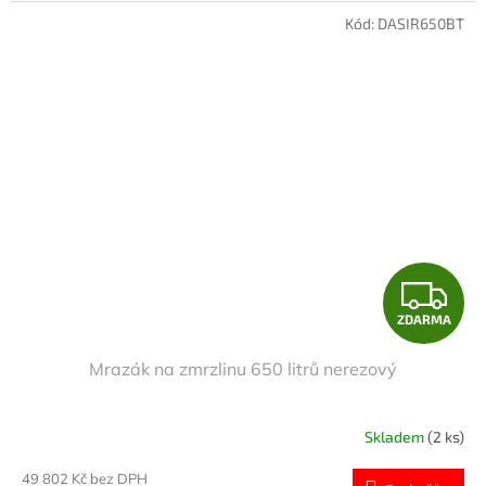
A
Kód:
DASIR650BT
Z
ZDARMA
D
Mrazák na zmrzlinu 650 litrů nerezový
A
R
Skladem
(2 ks)
M
49 802 Kč bez DPH