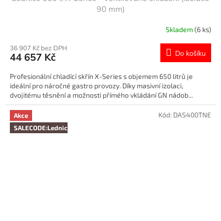
90 mm)
Skladem
(6 ks)
36 907 Kč bez DPH
Do košíku
44 657 Kč
Profesionální chladící skřín X-Series s objemem 650 litrů je
ideální pro náročné gastro provozy. Díky masivní izolaci,
dvojitému těsnění a možnosti přímého vkládání GN nádob...
Kód:
DAS400TNE
Akce
SALECODE:Lednice10:10:%