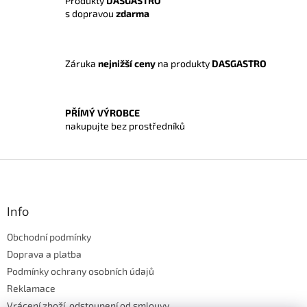
Produkty
DASGASTRO
k
s dopravou
zdarma
y
v
ý
p
Záruka
nejnižší ceny
na produkty
DASGASTRO
i
s
u
PŘÍMÝ VÝROBCE
nakupujte bez prostředníků
Z
á
p
a
Info
t
Obchodní podmínky
í
Doprava a platba
Podmínky ochrany osobních údajů
Reklamace
Vrácení zboží, odstoupení od smlouvy