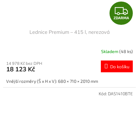
Z
ZDARMA
D
Lednice Premium – 415 l, nerezová
A
R
Skladem
(48 ks)
M
14 978 Kč bez DPH
Do košíku
18 123 Kč
A
Vnější rozměry (Š x H x V): 680 × 710 × 2010 mm
Kód:
DAS1410BTE