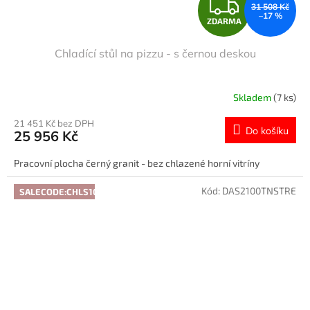
Z
31 508 Kč
–17 %
ZDARMA
D
Chladící stůl na pizzu - s černou deskou
A
R
Skladem
(7 ks)
M
21 451 Kč bez DPH
Do košíku
25 956 Kč
A
Pracovní plocha černý granit - bez chlazené horní vitríny
Kód:
DAS2100TNSTRE
SALECODE:CHLS10:10:%