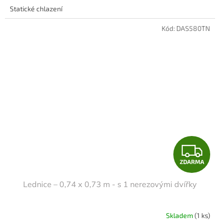
A
Statické chlazení
Kód:
DAS580TN
Z
ZDARMA
D
Lednice – 0,74 x 0,73 m - s 1 nerezovými dvířky
A
R
Skladem
(1 ks)