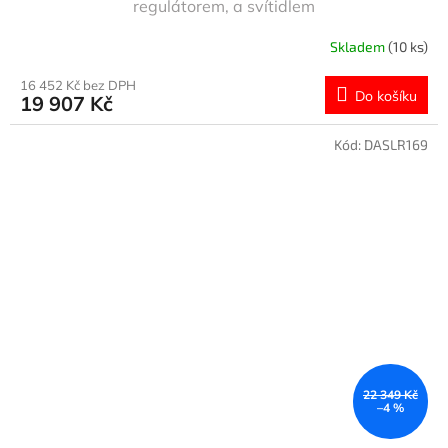
regulátorem, a svítidlem
R
Skladem
(10 ks)
M
16 452 Kč bez DPH
Do košíku
19 907 Kč
A
Kód:
DASLR169
22 349 Kč
–4 %