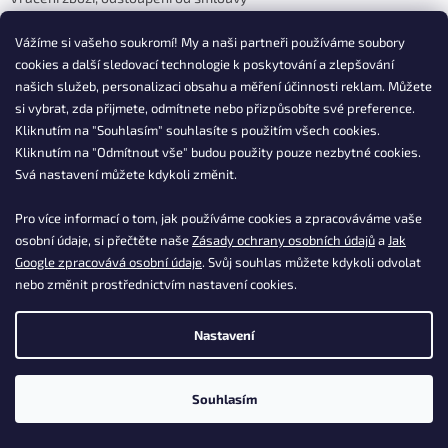
Kontakty
Vážíme si vašeho soukromí! My a naši partneři používáme soubory
Postup nákupu ESSOX
cookies a další sledovací technologie k poskytování a zlepšování
Časté dotazy k produktům
našich služeb, personalizaci obsahu a měření účinnosti reklam. Můžete
Vaše časté dotazy
si vybrat, zda přijmete, odmítnete nebo přizpůsobíte své preference.
Kliknutím na "Souhlasím" souhlasíte s použitím všech cookies.
Kliknutím na "Odmítnout vše" budou použity pouze nezbytné cookies.
Kontakt
Svá nastavení můžete kdykoli změnit.
info
@
dasgastro.cz
Pro více informací o tom, jak používáme cookies a zpracováváme vaše
osobní údaje, si přečtěte naše
Zásady ochrany osobních údajů
a
Jak
+420 477 577 382
Google zpracovává osobní údaje
. Svůj souhlas můžete kdykoli odvolat
nebo změnit prostřednictvím nastavení cookies.
Nastavení
Instagram
Souhlasím