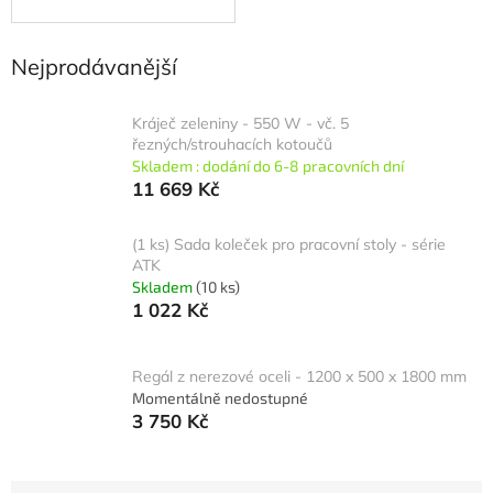
Nejprodávanější
Kráječ zeleniny - 550 W - vč. 5
řezných/strouhacích kotoučů
Skladem : dodání do 6-8 pracovních dní
11 669 Kč
(1 ks) Sada koleček pro pracovní stoly - série
ATK
Skladem
(10 ks)
1 022 Kč
Regál z nerezové oceli - 1200 x 500 x 1800 mm
Momentálně nedostupné
3 750 Kč
Ř