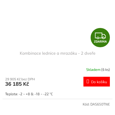
Z
ZDARMA
D
Kombinace lednice a mrazáku - 2 dveře
A
R
Skladem
(6 ks)
M
29 905 Kč bez DPH
Do košíku
36 185 Kč
A
Teplota: -2 ~ +8 & -18 ~ -22 °C
Kód:
DAS650TNE