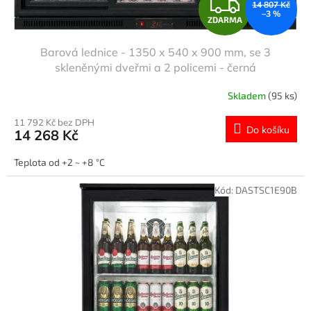
Z
14 807 Kč
–3 %
ZDARMA
D
Barová lednice - 1350 x 540 x 900 mm, se 3
A
skleněnými dveřmi a 2 policemi - černá
R
Skladem
(95 ks)
M
11 792 Kč bez DPH
Do košíku
14 268 Kč
A
Teplota od +2 ~ +8 °C
Kód:
DASTSC1E90B