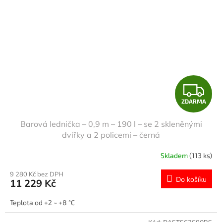
Z
ZDARMA
D
Barová lednička – 0,9 m – 190 l – se 2 skleněnými
A
dvířky a 2 policemi – černá
R
Skladem
(113 ks)
M
9 280 Kč bez DPH
Do košíku
11 229 Kč
A
Teplota od +2 ~ +8 °C