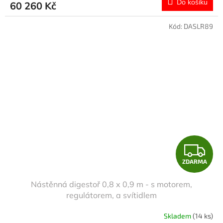
Do košíku
60 260 Kč
A
Kód:
DASLR89
Z
ZDARMA
D
Nástěnná digestoř 0,8 x 0,9 m - s motorem,
A
regulátorem, a svítidlem
R
Skladem
(14 ks)