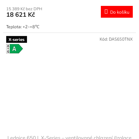
M
15 389 Kč bez DPH
Do košíku
18 621 Kč
A
Teplota: +2~+8℃
Kód:
DAS650TNX
X-series
Lednice 650 l, X-Series – ventilované chlazení (Izolace