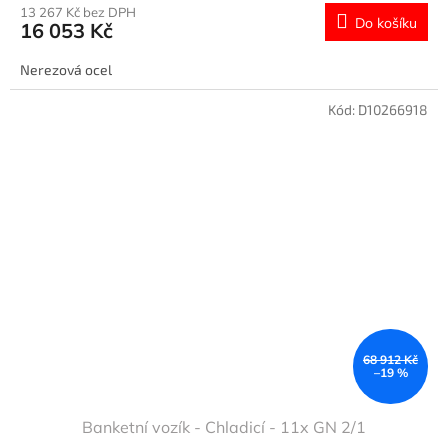
13 267 Kč bez DPH
Do košíku
16 053 Kč
Nerezová ocel
Kód:
D10266918
68 912 Kč
–19 %
Banketní vozík - Chladicí - 11x GN 2/1