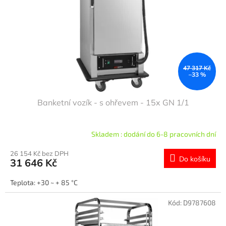
47 317 Kč
–33 %
Banketní vozík - s ohřevem - 15x GN 1/1
Skladem : dodání do 6-8 pracovních dní
26 154 Kč bez DPH
Do košíku
31 646 Kč
Teplota: +30 ~ + 85 °C
Kód:
D9787608