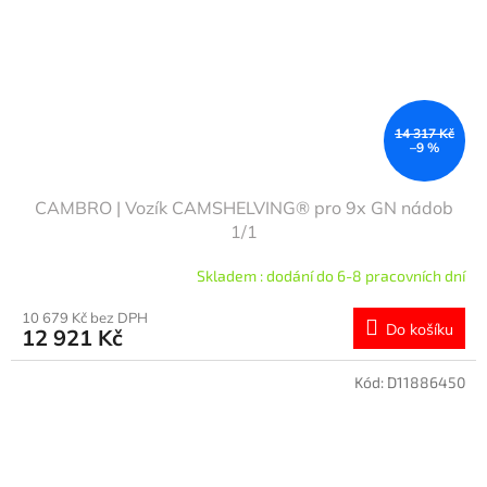
14 317 Kč
–9 %
CAMBRO | Vozík CAMSHELVING® pro 9x GN nádob
1/1
Skladem : dodání do 6-8 pracovních dní
10 679 Kč bez DPH
Do košíku
12 921 Kč
Kód:
D11886450