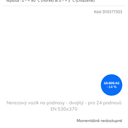
Teplota : 0 ~ + 90 °C (horké) & 0 ~ + 5 °C (chlazené)
Kód:
D10377303
18 805 Kč
–14 %
Nerezový vozík na podnosy - dvojitý - pro 24 podnosů
EN 530x370
Momentálně nedostupné