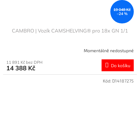
19 048 Kč
–24 %
CAMBRO | Vozík CAMSHELVING® pro 18x GN 1/1
Momentálně nedostupné
11 891 Kč bez DPH
Do košíku
14 388 Kč
Kód:
D14187275