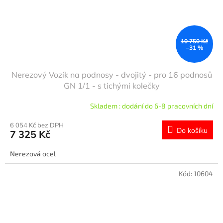
10 750 Kč
–31 %
Nerezový Vozík na podnosy - dvojitý - pro 16 podnosů
GN 1/1 - s tichými kolečky
Skladem : dodání do 6-8 pracovních dní
6 054 Kč bez DPH
Do košíku
7 325 Kč
Nerezová ocel
Kód:
10604