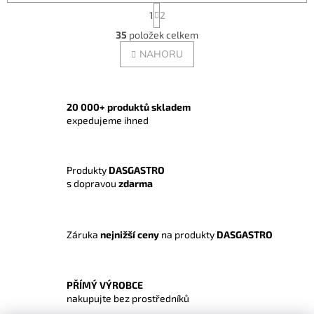
S
1
2
t
O
r
35
položek celkem
v
á
l
NAHORU
n
á
k
o
d
v
a
á
c
20 000+ produktů skladem
n
í
expedujeme ihned
í
p
r
v
Produkty
DASGASTRO
k
s dopravou
zdarma
y
v
ý
p
Záruka
nejnižší ceny
na produkty
DASGASTRO
i
s
u
PŘÍMÝ VÝROBCE
nakupujte bez prostředníků