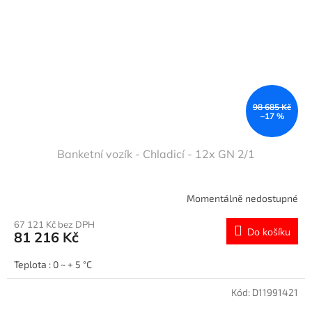
98 685 Kč
–17 %
Banketní vozík - Chladicí - 12x GN 2/1
Momentálně nedostupné
67 121 Kč bez DPH
Do košíku
81 216 Kč
Teplota : 0 ~ + 5 °C
Kód:
D11991421