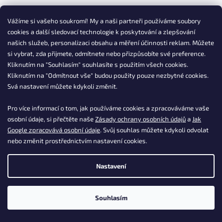
Z
Vážíme si vašeho soukromí! My a naši partneři používáme soubory
á
cookies a další sledovací technologie k poskytování a zlepšování
p
našich služeb, personalizaci obsahu a měření účinnosti reklam. Můžete
a
Info
si vybrat, zda přijmete, odmítnete nebo přizpůsobíte své preference.
t
Kliknutím na "Souhlasím" souhlasíte s použitím všech cookies.
Obchodní podmínky
í
Kliknutím na "Odmítnout vše" budou použity pouze nezbytné cookies.
Doprava a platba
Svá nastavení můžete kdykoli změnit.
Podmínky ochrany osobních údajů
Reklamace
Pro více informací o tom, jak používáme cookies a zpracováváme vaše
Vrácení zboží, odstoupení od smlouvy
osobní údaje, si přečtěte naše
Zásady ochrany osobních údajů
a
Jak
Google zpracovává osobní údaje
. Svůj souhlas můžete kdykoli odvolat
Kontakty
nebo změnit prostřednictvím nastavení cookies.
Postup nákupu ESSOX
Časté dotazy k produktům
Nastavení
Vaše časté dotazy
Souhlasím
Kontakt