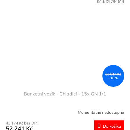
Kód:
D9784613
63 817 Kč
–18 %
Banketní vozík - Chladicí - 15x GN 1/1
Momentálně nedostupné
43 174 Kč bez DPH
Do košíku
52 241 Kč