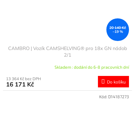
20 140 Kč
–19 %
CAMBRO | Vozík CAMSHELVING® pro 18x GN nádob
2/1
Skladem : dodání do 6-8 pracovních dní
13 364 Kč bez DPH
Do košíku
16 171 Kč
Kód:
D14187273