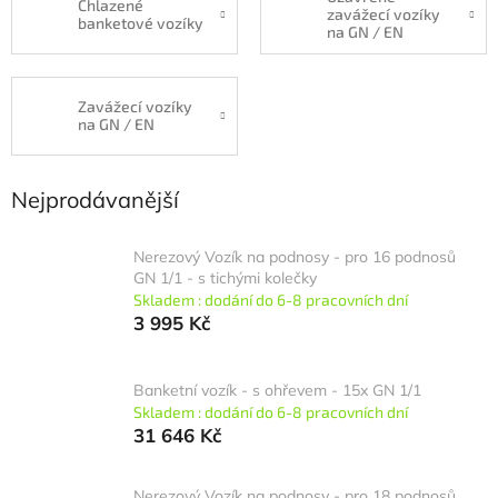
Chlazené
zavážecí vozíky
banketové vozíky
na GN / EN
Zavážecí vozíky
na GN / EN
Nejprodávanější
Nerezový Vozík na podnosy - pro 16 podnosů
GN 1/1 - s tichými kolečky
Skladem : dodání do 6-8 pracovních dní
3 995 Kč
Banketní vozík - s ohřevem - 15x GN 1/1
Skladem : dodání do 6-8 pracovních dní
31 646 Kč
Nerezový Vozík na podnosy - pro 18 podnosů