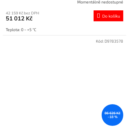
Momentálně nedostupné
42 159 Kč bez DPH
Do košíku
51 012 Kč
Teplota: 0 ~ +5 °C
Kód:
D9783578
86 626 Kč
–18 %