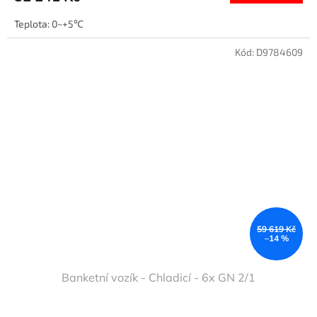
Teplota: 0~+5℃
Kód:
D9784609
59 619 Kč
–14 %
Banketní vozík - Chladicí - 6x GN 2/1