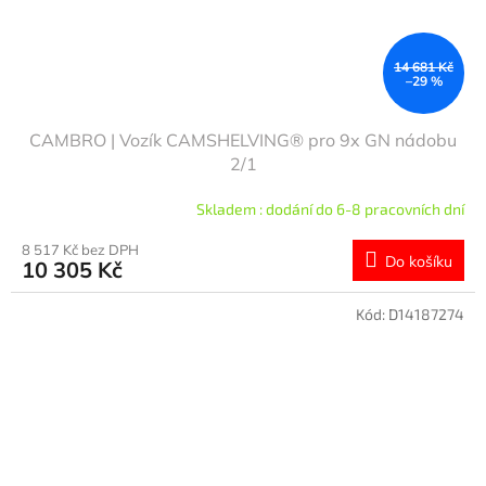
14 681 Kč
–29 %
CAMBRO | Vozík CAMSHELVING® pro 9x GN nádobu
2/1
Skladem : dodání do 6-8 pracovních dní
8 517 Kč bez DPH
Do košíku
10 305 Kč
Kód:
D14187274