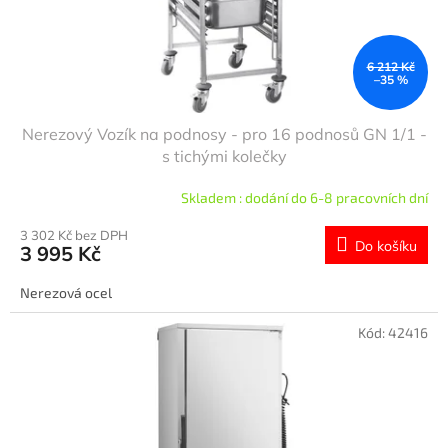
u
k
t
ů
6 212 Kč
–35 %
Nerezový Vozík na podnosy - pro 16 podnosů GN 1/1 -
s tichými kolečky
Skladem : dodání do 6-8 pracovních dní
3 302 Kč bez DPH
Do košíku
3 995 Kč
Nerezová ocel
Kód:
42416