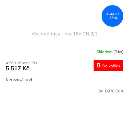
8 541 Kč
–35 %
Vozík na tácy - pro 16x GN 2/1
Skladem
(3 ks)
4 560 Kč bez DPH
Do košíku
5 517 Kč
Nerezová ocel
Kód:
D9787014