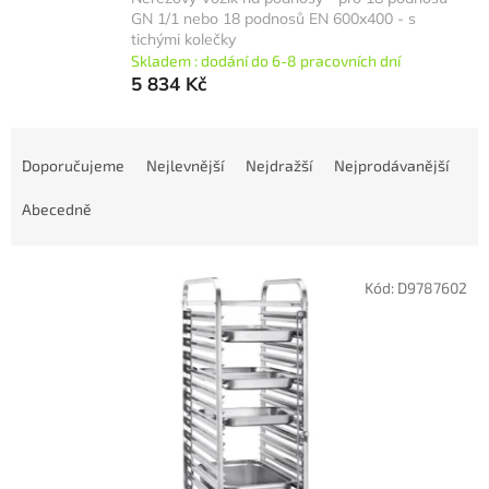
GN 1/1 nebo 18 podnosů EN 600x400 - s
tichými kolečky
Skladem : dodání do 6-8 pracovních dní
5 834 Kč
Ř
a
Doporučujeme
Nejlevnější
Nejdražší
Nejprodávanější
z
e
Abecedně
n
í
V
p
Kód:
D9787602
ý
r
p
o
i
d
s
u
p
k
r
t
o
ů
d