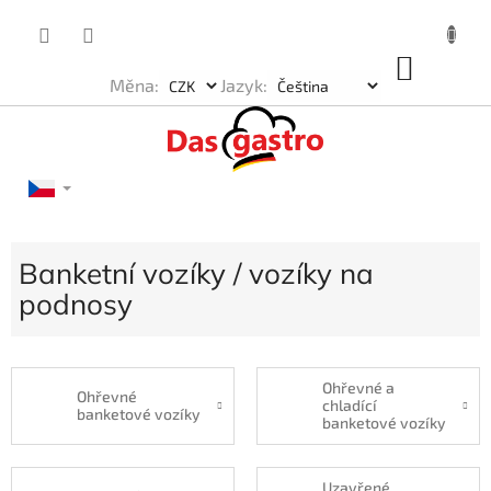
Přejít
na
obsah
NÁKU
Měna:
Jazyk:
KOŠÍK
Banketní vozíky / vozíky na
podnosy
Ohřevné a
Ohřevné
chladící
banketové vozíky
banketové vozíky
Uzavřené