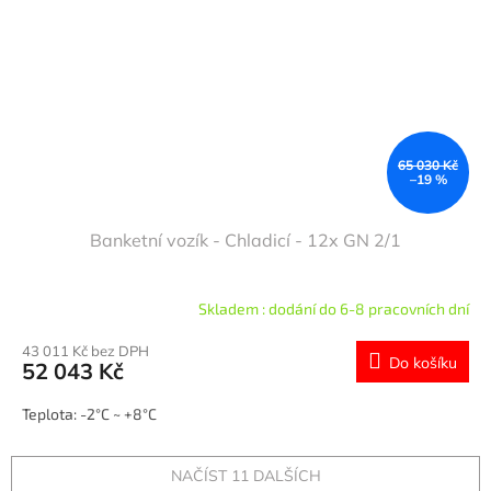
65 030 Kč
–19 %
Banketní vozík - Chladicí - 12x GN 2/1
Skladem : dodání do 6-8 pracovních dní
43 011 Kč bez DPH
Do košíku
52 043 Kč
Teplota: -2°C ~ +8°C
NAČÍST 11 DALŠÍCH