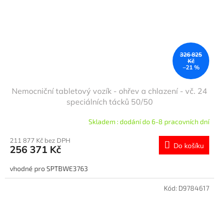
326 825
Kč
–21 %
Nemocniční tabletový vozík - ohřev a chlazení - vč. 24
speciálních tácků 50/50
Skladem : dodání do 6-8 pracovních dní
211 877 Kč bez DPH
Do košíku
256 371 Kč
vhodné pro SPTBWE3763
Kód:
D9784617