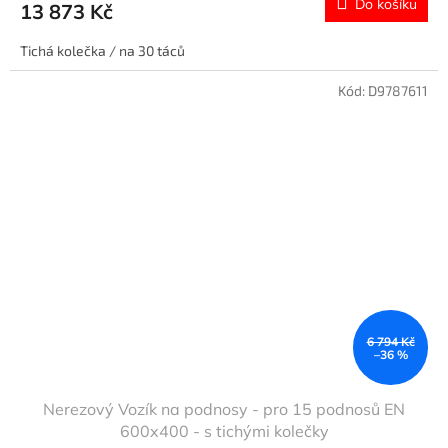
Do košíku
13 873 Kč
Tichá kolečka / na 30 táců
Kód:
D9787611
6 794 Kč
–36 %
Nerezový Vozík na podnosy - pro 15 podnosů EN
600x400 - s tichými kolečky