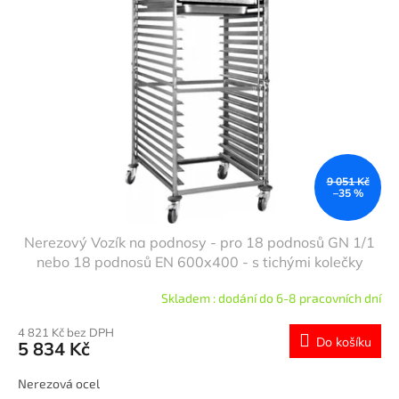
9 051 Kč
–35 %
Nerezový Vozík na podnosy - pro 18 podnosů GN 1/1
nebo 18 podnosů EN 600x400 - s tichými kolečky
Skladem : dodání do 6-8 pracovních dní
4 821 Kč bez DPH
Do košíku
5 834 Kč
Nerezová ocel