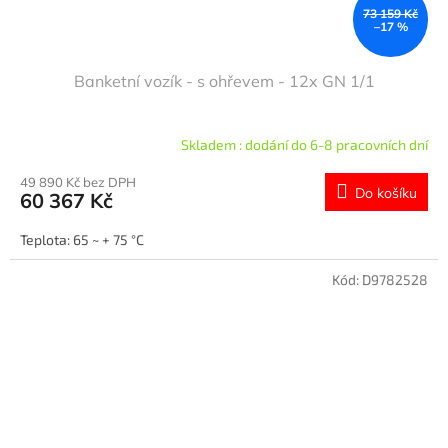
73 159 Kč
–17 %
Banketní vozík - s ohřevem - 12x GN 1/1
Skladem : dodání do 6-8 pracovních dní
49 890 Kč bez DPH
Do košíku
60 367 Kč
Teplota: 65 ~ + 75 °C
Kód:
D9782528