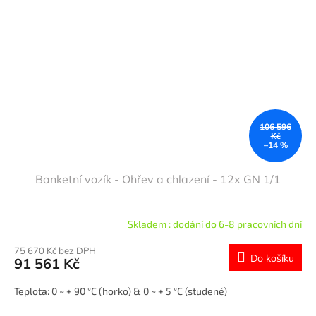
106 596
Kč
–14 %
Banketní vozík - Ohřev a chlazení - 12x GN 1/1
Skladem : dodání do 6-8 pracovních dní
75 670 Kč bez DPH
Do košíku
91 561 Kč
Teplota: 0 ~ + 90 °C (horko) & 0 ~ + 5 °C (studené)