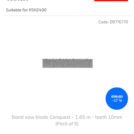
Suitable for KSH2400
Code:
D9776770
€98,60
–17 %
Band saw blade Conquest - 1.65 m - teeth 10mm
(Pack of 5)