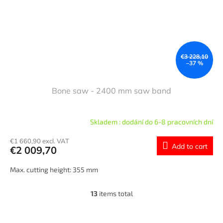
€3 228,10
–37 %
Bone saw - 2400 mm saw band
Skladem : dodání do 6-8 pracovních dní
€1 660,90 excl. VAT
Add to cart
€2 009,70
Max. cutting height: 355 mm
13
items total
L
i
s