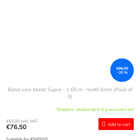
€96,70
–20 %
Band saw blade Supra - 1.65 m - teeth 6mm (Pack of
5)
Skladem : dodání do 6-8 pracovních dní
€63,20 excl. VAT
Add to cart
€76,50
Suitable for KSH1650