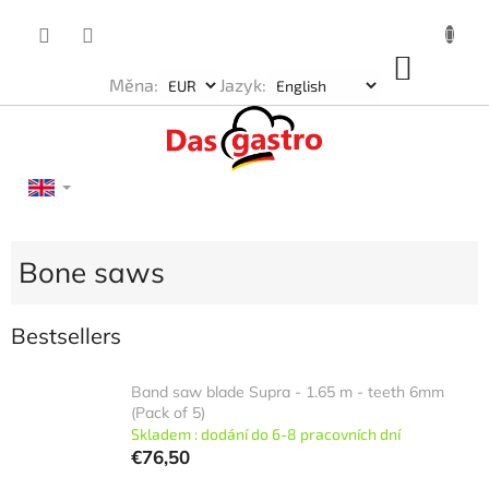
Skip
to
content
SHOP
Měna:
Jazyk:
CART
Bone saws
Bestsellers
Band saw blade Supra - 1.65 m - teeth 6mm
(Pack of 5)
Skladem : dodání do 6-8 pracovních dní
€76,50