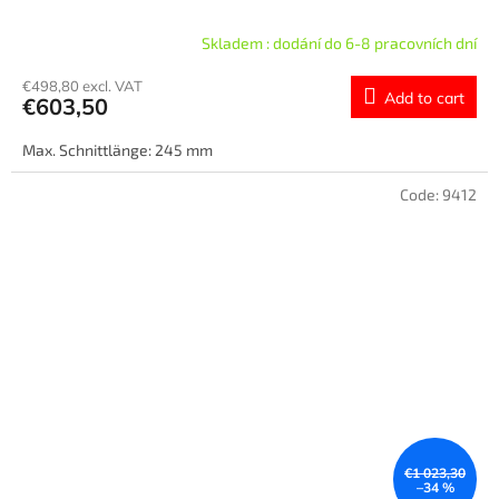
Skladem : dodání do 6-8 pracovních dní
€498,80 excl. VAT
Add to cart
€603,50
Max. Schnittlänge: 245 mm
Code:
9412
€1 023,30
–34 %