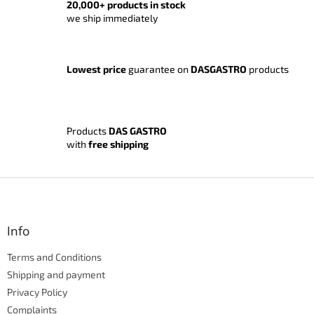
t
20,000+ products in stock
i
we ship immediately
n
g
c
o
Lowest price
guarantee on
DASGASTRO
products
n
t
r
o
Products
DAS GASTRO
l
with
free shipping
s
F
o
o
t
Info
e
Terms and Conditions
r
Shipping and payment
Privacy Policy
Complaints