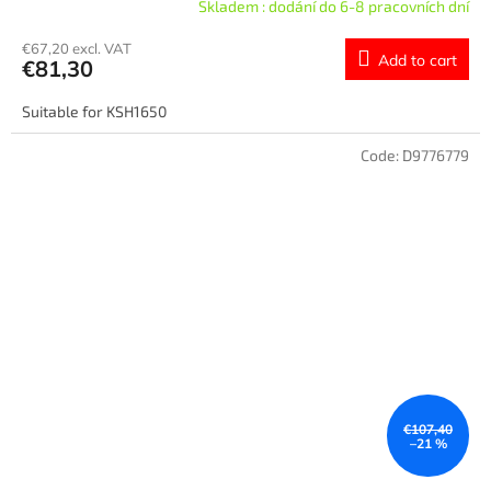
Skladem : dodání do 6-8 pracovních dní
€67,20 excl. VAT
Add to cart
€81,30
Suitable for KSH1650
Code:
D9776779
€107,40
–21 %