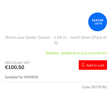
€117,20
–14 %
Band saw blade Ossian - 1.65 m - teeth 8mm (Pack of
5)
Skladem : dodání do 6-8 pracovních dní
€83,10 excl. VAT
Add to cart
€100,50
Suitable for KSH1650
Code:
D9776785