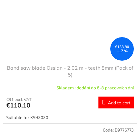
€133,80
–17 %
Band saw blade Ossian - 2.02 m - teeth 8mm (Pack of
5)
Skladem : dodání do 6-8 pracovních dní
€91 excl. VAT
Add to cart
€110,10
Suitable for KSH2020
Code:
D9776773