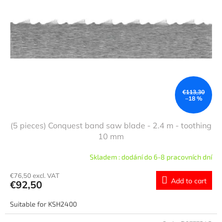
o
t
f
i
p
n
r
g
o
d
u
c
t
€113,30
–18 %
s
(5 pieces) Conquest band saw blade - 2.4 m - toothing
10 mm
Skladem : dodání do 6-8 pracovních dní
€76,50 excl. VAT
Add to cart
€92,50
Suitable for KSH2400