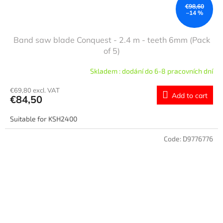
€98,60
–14 %
Band saw blade Conquest - 2.4 m - teeth 6mm (Pack
of 5)
Skladem : dodání do 6-8 pracovních dní
€69,80 excl. VAT
Add to cart
€84,50
Suitable for KSH2400
Code:
D9776776