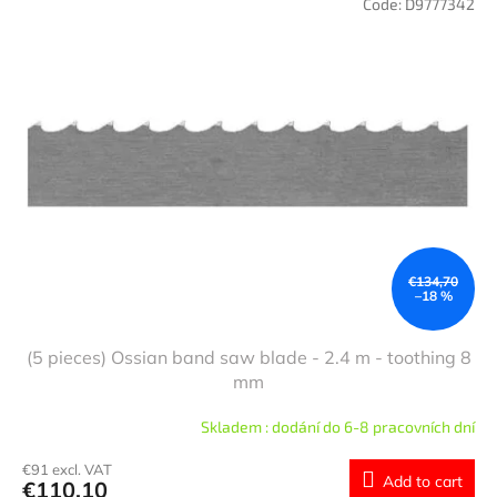
Code:
D9777342
€134,70
–18 %
(5 pieces) Ossian band saw blade - 2.4 m - toothing 8
mm
Skladem : dodání do 6-8 pracovních dní
€91 excl. VAT
Add to cart
€110,10