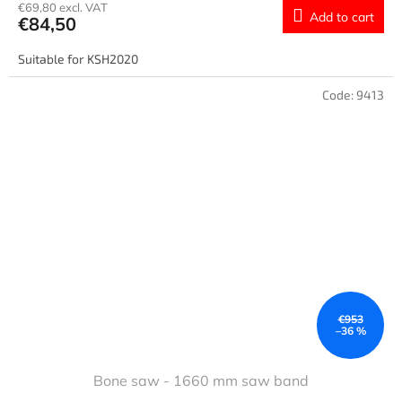
€69,80 excl. VAT
Add to cart
€84,50
Suitable for KSH2020
Code:
9413
€953
–36 %
Bone saw - 1660 mm saw band