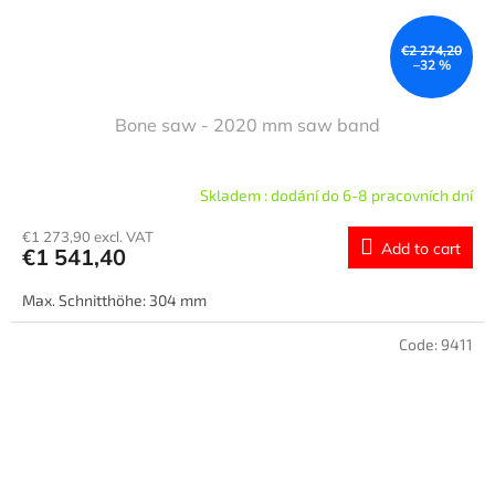
€2 274,20
–32 %
Bone saw - 2020 mm saw band
Skladem : dodání do 6-8 pracovních dní
€1 273,90 excl. VAT
Add to cart
€1 541,40
Max. Schnitthöhe: 304 mm
Code:
9411