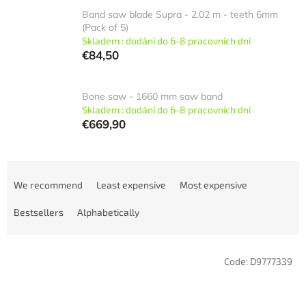
Band saw blade Supra - 2.02 m - teeth 6mm
(Pack of 5)
Skladem : dodání do 6-8 pracovních dní
€84,50
Bone saw - 1660 mm saw band
Skladem : dodání do 6-8 pracovních dní
€669,90
P
r
We recommend
Least expensive
Most expensive
o
d
Bestsellers
Alphabetically
u
c
L
t
Code:
D9777339
i
s
s
o
t
r