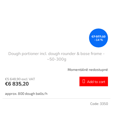
€7 977,10
–14 %
Dough portioner incl. dough rounder & base frame -
~50-300g
Momentálně nedostupné
€5 648,90 excl. VAT
Add to cart
€6 835,20
approx. 800 dough balls/h
Code:
3350