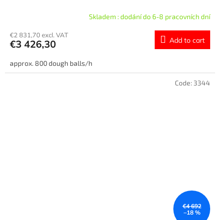
Skladem : dodání do 6-8 pracovních dní
€2 831,70 excl. VAT
Add to cart
€3 426,30
approx. 800 dough balls/h
Code:
3344
€4 692
–18 %