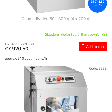
€9 745,30
–18 %
Dough divider: 50 - 800 g (4 x 200 g)
Skladem : dodání do 6-8 pracovních dní
€6 545,90 excl. VAT
Add to cart
€7 920,50
approx. 340 dough balls/h
Code:
3338