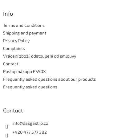
o
t
Info
e
Terms and Conditions
r
Shipping and payment
Privacy Policy
Complaints
Vrácení zboží, odstoupení od smlouvy
Contact
Postup nákupu ESSOX
Frequently asked questions about our products
Frequently asked questions
Contact
info
@
dasgastro.cz
+420 477 577 382