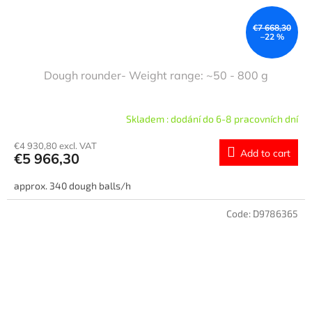
€7 668,30
–22 %
Dough rounder- Weight range: ~50 - 800 g
Skladem : dodání do 6-8 pracovních dní
€4 930,80 excl. VAT
Add to cart
€5 966,30
approx. 340 dough balls/h
Code:
D9786365