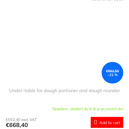
€852,50
–21 %
Under-table for dough portioner and dough rounder
Skladem : dodání do 6-8 pracovních dní
€552,40 excl. VAT
Add to cart
€668,40