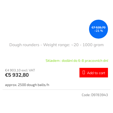
€7 539,70
–21 %
Dough rounders - Weight range: ~20 - 1000 gram
Skladem : dodání do 6-8 pracovních dní
€4 903,10 excl. VAT
Add to cart
€5 932,80
approx. 2500 dough balls/h
Code:
D9783943