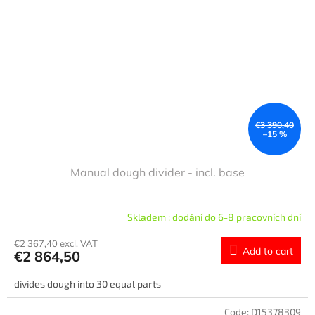
€3 390,40
–15 %
Manual dough divider - incl. base
Skladem : dodání do 6-8 pracovních dní
€2 367,40 excl. VAT
Add to cart
€2 864,50
divides dough into 30 equal parts
Code:
D15378309