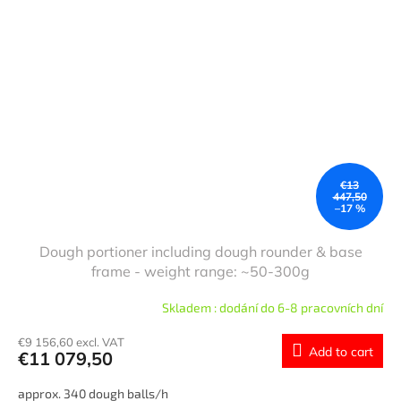
€13
447,50
–17 %
Dough portioner including dough rounder & base
frame - weight range: ~50-300g
Skladem : dodání do 6-8 pracovních dní
€9 156,60 excl. VAT
Add to cart
€11 079,50
approx. 340 dough balls/h