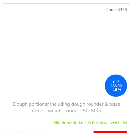
Code:
3353
€17
288,90
–16 %
Dough portioner including dough rounder & base
frame - weight range: ~50-800g
Skladem : dodání do 6-8 pracovních dní