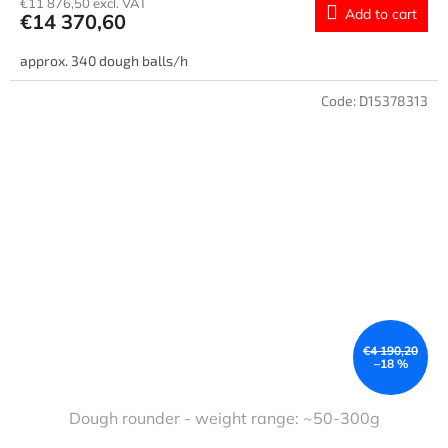
€11 876,50 excl. VAT
Add to cart
€14 370,60
approx. 340 dough balls/h
Code:
D15378313
€4 190,20
–18 %
Dough rounder - weight range: ~50-300g