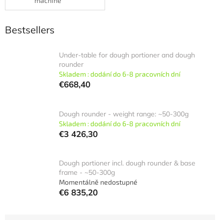
machine
Bestsellers
Under-table for dough portioner and dough
rounder
Skladem : dodání do 6-8 pracovních dní
€668,40
Dough rounder - weight range: ~50-300g
Skladem : dodání do 6-8 pracovních dní
€3 426,30
Dough portioner incl. dough rounder & base
frame - ~50-300g
Momentálně nedostupné
€6 835,20
P