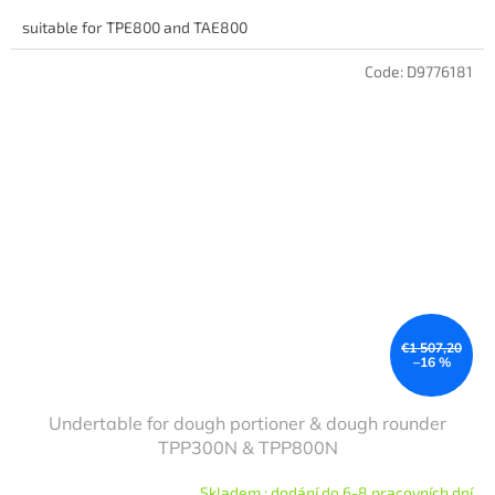
suitable for TPE800 and TAE800
Code:
D9776181
€1 507,20
–16 %
Undertable for dough portioner & dough rounder
TPP300N & TPP800N
Skladem : dodání do 6-8 pracovních dní