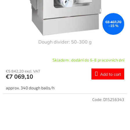
€8 407,70
–15 %
Dough divider: 50-300 g
Skladem : dodání do 6-8 pracovních dní
€5 842,20 excl. VAT
Add to cart
€7 069,10
approx. 340 dough balls/h
Code:
D15256343