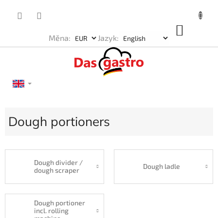
Skip
to
content
SHOP
Měna:
Jazyk:
CART
Dough portioners
Dough divider /
Dough ladle
dough scraper
Dough portioner
incl. rolling