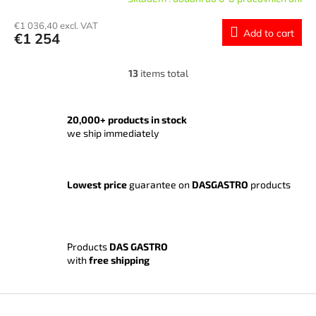
€1 036,40 excl. VAT
Add to cart
€1 254
13
items total
L
i
s
t
20,000+ products in stock
i
we ship immediately
n
g
c
o
Lowest price
guarantee on
DASGASTRO
products
n
t
r
o
Products
DAS GASTRO
l
with
free shipping
s
F
o