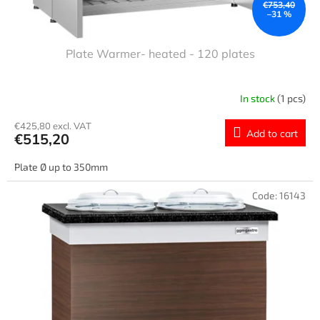
€753,40
–31 %
Plate Warmer- heated - 120 plates
In stock
(1 pcs)
€425,80 excl. VAT
Add to cart
€515,20
Plate Ø up to 350mm
Code:
16143