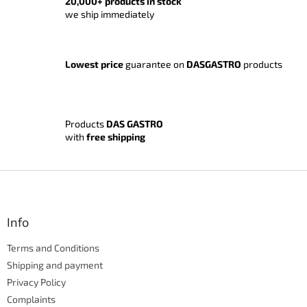
t
20,000+ products in stock
i
we ship immediately
n
g
c
o
Lowest price
guarantee on
DASGASTRO
products
n
t
r
o
Products
DAS GASTRO
l
with
free shipping
s
F
o
o
t
Info
e
Terms and Conditions
r
Shipping and payment
Privacy Policy
Complaints