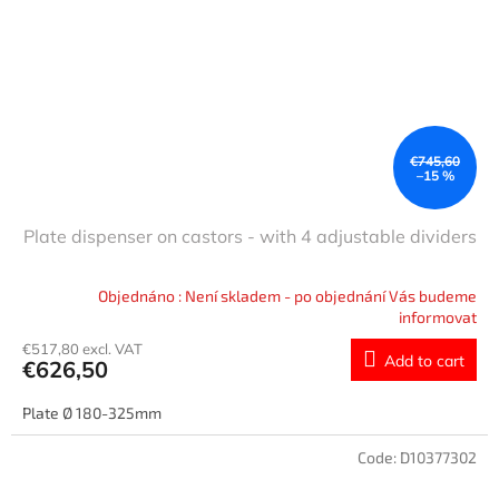
€745,60
–15 %
Plate dispenser on castors - with 4 adjustable dividers
Objednáno : Není skladem - po objednání Vás budeme
informovat
€517,80 excl. VAT
Add to cart
€626,50
Plate Ø 180-325mm
Code:
D10377302