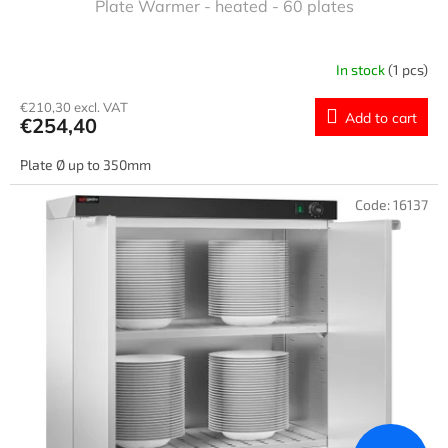
Plate Warmer - heated - 60 plates
In stock
(1 pcs)
€210,30 excl. VAT
Add to cart
€254,40
Plate Ø up to 350mm
Code:
16137