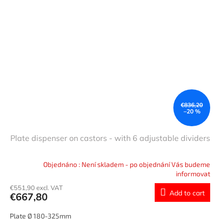
€836,20
–20 %
Plate dispenser on castors - with 6 adjustable dividers
Objednáno : Není skladem - po objednání Vás budeme
informovat
€551,90 excl. VAT
Add to cart
€667,80
Plate Ø 180-325mm