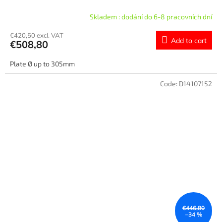
Skladem : dodání do 6-8 pracovních dní
€420,50 excl. VAT
Add to cart
€508,80
Plate Ø up to 305mm
Code:
D14107152
€446,80
–34 %