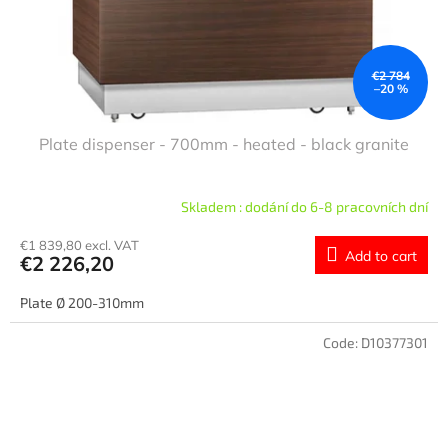
€2 784
–20 %
Plate dispenser - 700mm - heated - black granite
Skladem : dodání do 6-8 pracovních dní
€1 839,80 excl. VAT
Add to cart
€2 226,20
Plate Ø 200-310mm
Code:
D10377301