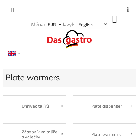
Skip
to
content
SHOP
Měna:
Jazyk:
CART
Plate warmers
Ohřívač talířů
Plate dispenser
Zásobník na talíře
Plate warmers
s válečky