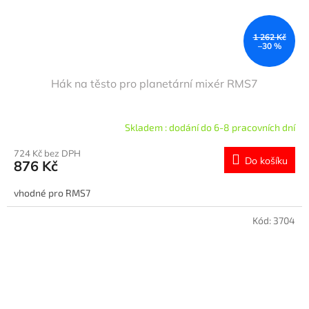
1 262 Kč
–30 %
Hák na těsto pro planetární mixér RMS7
Skladem : dodání do 6-8 pracovních dní
724 Kč bez DPH
Do košíku
876 Kč
vhodné pro RMS7
Kód:
3704