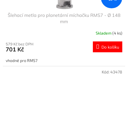
Šlehací metla pro planetární míchačku RMS7 - Ø 148
mm
Skladem
(4 ks)
579 Kč bez DPH
Do košíku
701 Kč
vhodné pro RMS7
Kód:
43478