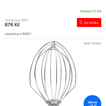
Skladem
(1 ks)
724 Kč bez DPH
Do košíku
876 Kč
vhodné pro RMS7
Kód:
43484
995 Kč
–29 %