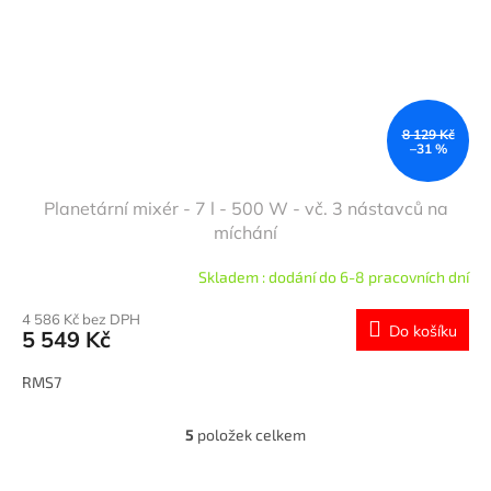
8 129 Kč
–31 %
Planetární mixér - 7 l - 500 W - vč. 3 nástavců na
míchání
Skladem : dodání do 6-8 pracovních dní
4 586 Kč bez DPH
Do košíku
5 549 Kč
RMS7
5
položek celkem
O
v
l