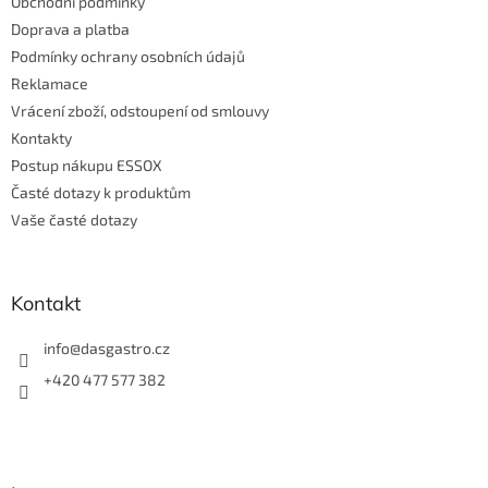
Obchodní podmínky
í
Doprava a platba
Podmínky ochrany osobních údajů
Reklamace
Vrácení zboží, odstoupení od smlouvy
Kontakty
Postup nákupu ESSOX
Časté dotazy k produktům
Vaše časté dotazy
Kontakt
info
@
dasgastro.cz
+420 477 577 382