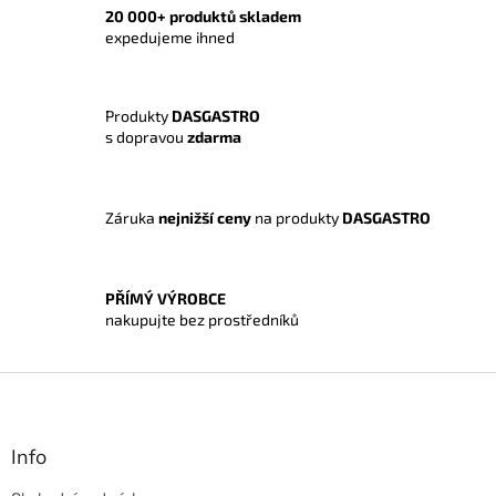
á
20 000+ produktů skladem
d
expedujeme ihned
a
c
í
Produkty
DASGASTRO
p
s dopravou
zdarma
r
v
k
y
Záruka
nejnižší ceny
na produkty
DASGASTRO
v
ý
p
i
PŘÍMÝ VÝROBCE
s
nakupujte bez prostředníků
u
Z
á
p
a
Info
t