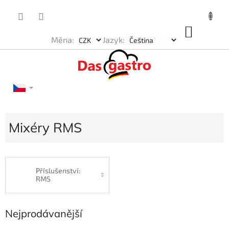
Přejít
na
obsah
NÁKU
Měna:
Jazyk:
KOŠÍK
Mixéry RMS
Příslušenství:
RMS
Nejprodávanější