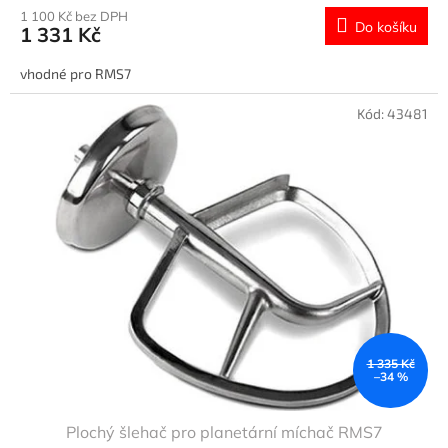
1 100 Kč bez DPH
Do košíku
1 331 Kč
vhodné pro RMS7
Kód:
43481
1 335 Kč
–34 %
Plochý šlehač pro planetární míchač RMS7