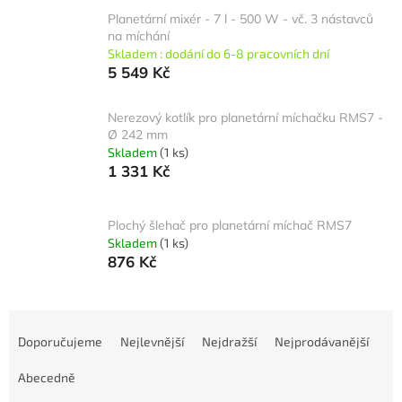
Planetární mixér - 7 l - 500 W - vč. 3 nástavců
na míchání
Skladem : dodání do 6-8 pracovních dní
5 549 Kč
Nerezový kotlík pro planetární míchačku RMS7 -
Ø 242 mm
Skladem
(1 ks)
1 331 Kč
Plochý šlehač pro planetární míchač RMS7
Skladem
(1 ks)
876 Kč
Ř
a
Doporučujeme
Nejlevnější
Nejdražší
Nejprodávanější
z
e
Abecedně
n