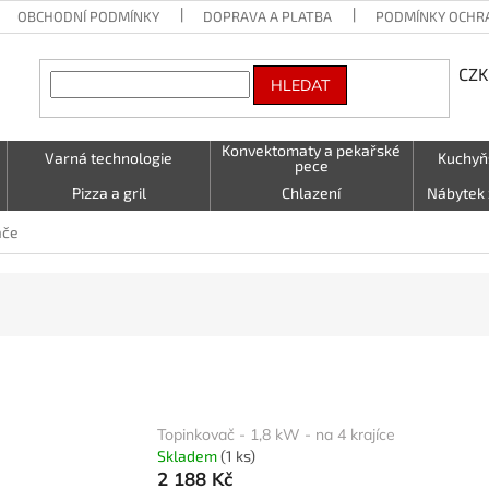
OBCHODNÍ PODMÍNKY
DOPRAVA A PLATBA
PODMÍNKY OCHR
CZK
HLEDAT
Konvektomaty a pekařské
Varná technologie
Kuchyň
pece
Pizza a gril
Chlazení
Nábytek 
Vzduchotechnika
Stolování a Servírování
Textil (utě
ače
LED - světelné nápisy
Kontakty
Topinkovač - 1,8 kW - na 4 krajíce
Skladem
(1 ks)
2 188 Kč