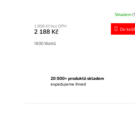
Skladem
(
1 808 Kč bez DPH
Do koší
2 188 Kč
1800 Wattů
20 000+ produktů skladem
expedujeme ihned
Z
á
p
a
t