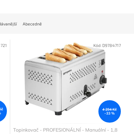
ávanější
Abecedně
721
Kód:
D9784717
Kč
4 294 Kč
%
–33 %
Topinkovač - PROFESIONÁLNÍ - Manuální - 1,8