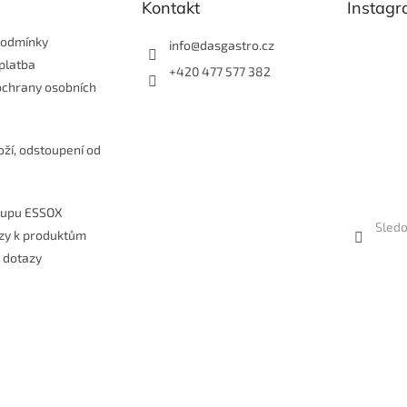
Kontakt
Instag
ý
p
i
podmínky
info
@
dasgastro.cz
s
platba
+420 477 577 382
u
ochrany osobních
e
oží, odstoupení od
kupu ESSOX
Sledo
zy k produktům
 dotazy