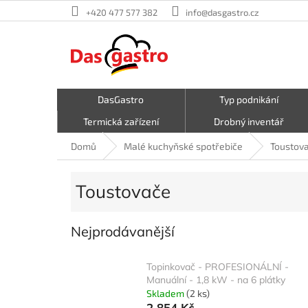
Přejít
+420 477 577 382
info@dasgastro.cz
na
obsah
DasGastro
Typ podnikání
Termická zařízení
Drobný inventář
Malé kuchyňské spotřebiče
Kavárna a zmrzlina
Domů
Malé kuchyňské spotřebiče
Toustov
Hrnce a pánve
První pomoc
Toustovače
Nejprodávanější
Topinkovač - PROFESIONÁLNÍ -
Manuální - 1,8 kW - na 6 plátky
Skladem
(2 ks)
2 854 Kč