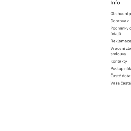
Info
í
Obchodní 
Doprava a 
Podmínky 
údajů
Reklamac
Vrácení zb
smlouvy
Kontakty
Postup ná
Časté dota
Vaše časté