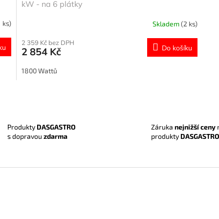
kW - na 6 plátky
1 ks)
Skladem
(2 ks)
2 359 Kč bez DPH
ku
Do košíku
2 854 Kč
1800 Wattů
O
v
l
á
Záruka
nejnižší ceny
Produkty
DASGASTRO
d
produkty
DASGASTR
s dopravou
zdarma
a
c
í
p
r
v
k
y
v