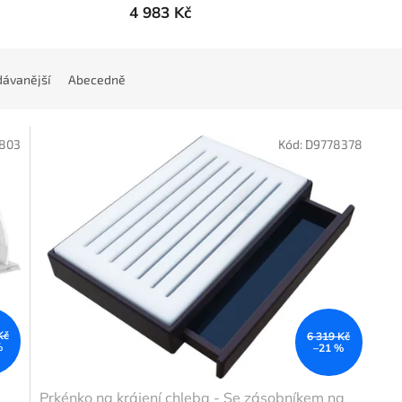
4 983 Kč
ávanější
Abecedně
803
Kód:
D9778378
Kč
6 319 Kč
%
–21 %
Prkénko na krájení chleba - Se zásobníkem na