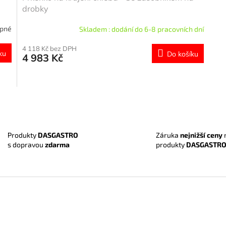
drobky
upné
Skladem : dodání do 6-8 pracovních dní
4 118 Kč bez DPH
ku
Do košíku
4 983 Kč
O
v
l
á
Záruka
nejnižší ceny
Produkty
DASGASTRO
d
produkty
DASGASTR
s dopravou
zdarma
a
c
í
p
r
v
k
y
v