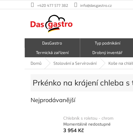
Přejít
+420 477 577 382
info@dasgastro.cz
na
obsah
DasGastro
Typ podnikání
Termická zařízení
Drobný inventář
Malé kuchyňské spotřebiče
Kavárna a zmrzlina
Domů
Stolování a Servírování
Koše na chlé
Hrnce a pánve
První pomoc
Prkénko na krájení chleba s
Nejprodávanější
Chlebník s roletou - chrom
Momentálně nedostupné
3 954 Kč