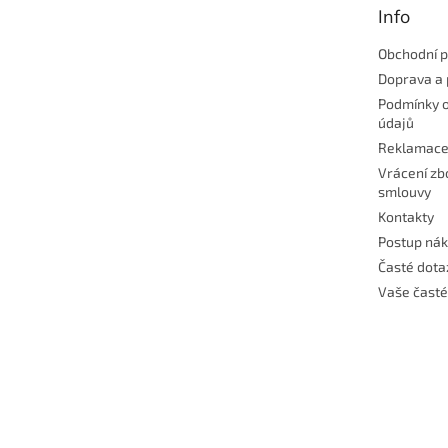
Info
í
Obchodní 
Doprava a 
Podmínky 
údajů
Reklamac
Vrácení zb
smlouvy
Kontakty
Postup ná
Časté dota
Vaše časté