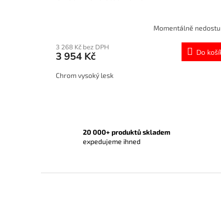
Momentálně nedost
3 268 Kč bez DPH
Do koší
3 954 Kč
Chrom vysoký lesk
20 000+ produktů skladem
expedujeme ihned
Z
á
p
a
t