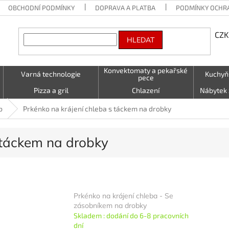
OBCHODNÍ PODMÍNKY
DOPRAVA A PLATBA
PODMÍNKY OCHR
CZK
HLEDAT
Konvektomaty a pekařské
Varná technologie
Kuchyň
pece
Pizza a gril
Chlazení
Nábytek 
Vzduchotechnika
Stolování a Servírování
Textil (utě
b
Prkénko na krájení chleba s táckem na drobky
LED - světelné nápisy
Kontakty
 táckem na drobky
Prkénko na krájení chleba - Se
zásobníkem na drobky
Skladem : dodání do 6-8 pracovních
dní