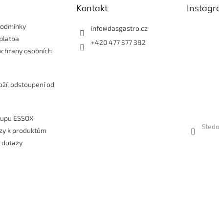
Kontakt
Instag
ý
p
i
podmínky
info
@
dasgastro.cz
s
platba
+420 477 577 382
u
ochrany osobních
e
oží, odstoupení od
kupu ESSOX
Sledo
zy k produktům
 dotazy