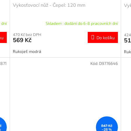
Vykosťovací nůž - Čepel: 120 mm
Vyk
 dní
Skladem : dodání do 6-8 pracovních dní
470 Kč bez DPH
424
ku
Do košíku
569 Kč
51
Rukojeť: modrá
Ruk
7871
Kód:
D9776646
č
847 Kč
%
–28 %