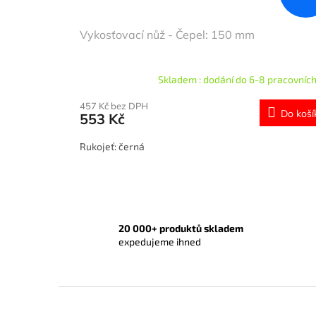
Vykosťovací nůž - Čepel: 150 mm
Skladem : dodání do 6-8 pracovních
457 Kč bez DPH
Do koší
553 Kč
Rukojeť: černá
20 000+ produktů skladem
expedujeme ihned
Z
á