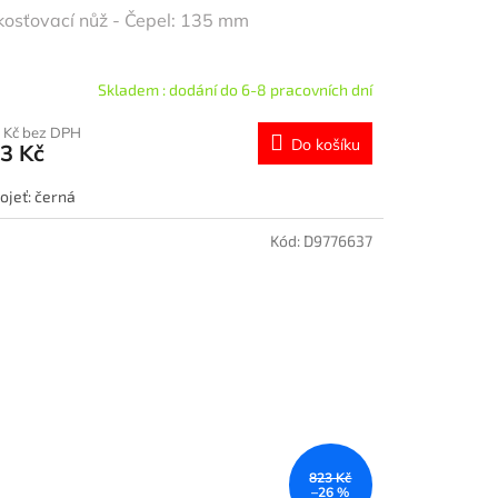
osťovací nůž - Čepel: 135 mm
Skladem : dodání do 6-8 pracovních dní
 Kč bez DPH
Do košíku
3 Kč
ojeť: černá
Kód:
D9776637
823 Kč
–26 %