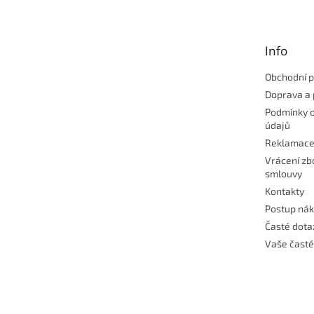
p
a
t
Info
í
Obchodní 
Doprava a 
Podmínky 
údajů
Reklamac
Vrácení zb
smlouvy
Kontakty
Postup ná
Časté dota
Vaše časté