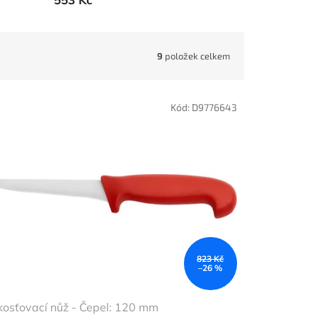
9
položek celkem
Kód:
D9776643
823 Kč
–26 %
osťovací nůž - Čepel: 120 mm