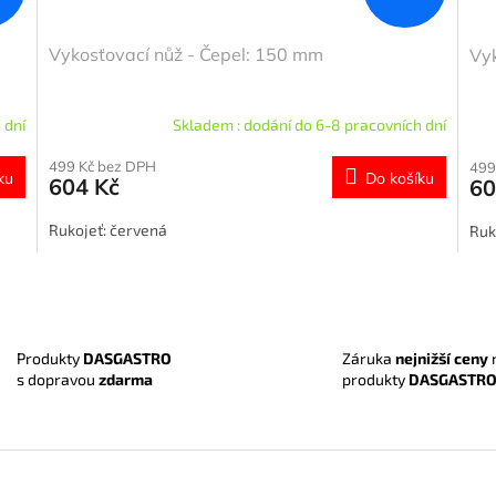
Vykosťovací nůž - Čepel: 150 mm
Vyk
 dní
Skladem : dodání do 6-8 pracovních dní
499 Kč bez DPH
499
ku
Do košíku
604 Kč
60
Rukojeť: červená
Ruk
O
v
l
á
Záruka
nejnižší ceny
Produkty
DASGASTRO
d
produkty
DASGASTR
s dopravou
zdarma
a
c
í
p
r
v