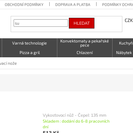
OBCHODNÍ PODMÍNKY
DOPRAVA A PLATBA
PODMÍNKY OCHR
CZK
HLEDAT
Konvektomaty a pekařské
Varná technologie
Kuchyň
pece
Pizza a gril
Chlazení
Nábytek 
Vzduchotechnika
Stolování a Servírování
Textil (utě
vací nože
LED - světelné nápisy
Kontakty
Vykosťovací nůž - Čepel: 135 mm
Skladem : dodání do 6-8 pracovních
dní
513 Kč