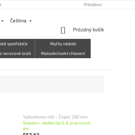
ANY OSOBNÍCH ÚDAJŮ
REKLAMACE
VRÁCENÍ ZBOŽÍ, ODSTOUPEN
Přihlášení
Čeština
NÁKUPNÍ
Prázdný košík
KOŠÍK
ské spotřebiče
Myčky nádobí
z nerezové oceli
Maloobchodní chlazení
rky, oblečení atd.)
Letní stánek☀️
Vykosťovací nůž - Čepel: 150 mm
Skladem : dodání do 6-8 pracovních
dní
553 Kč