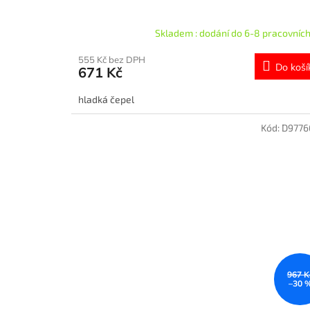
Skladem : dodání do 6-8 pracovních
555 Kč bez DPH
Do koší
671 Kč
hladká čepel
Kód:
D9776
967 K
–30 