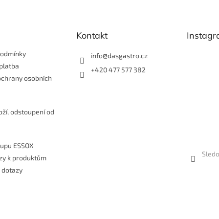
k
y
v
Kontakt
Instag
ý
p
i
podmínky
info
@
dasgastro.cz
s
platba
+420 477 577 382
u
ochrany osobních
e
oží, odstoupení od
kupu ESSOX
Sledo
zy k produktům
 dotazy