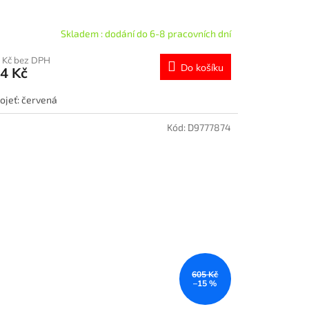
Skladem : dodání do 6-8 pracovních dní
 Kč bez DPH
Do košíku
4 Kč
ojeť: červená
Kód:
D9777874
605 Kč
–15 %