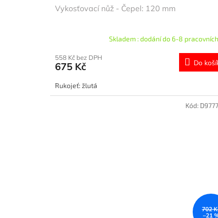
Vykosťovací nůž - Čepel: 120 mm
Skladem : dodání do 6-8 pracovních
558 Kč bez DPH
Do koší
675 Kč
Rukojeť: žlutá
Kód:
D977
702 K
–21 