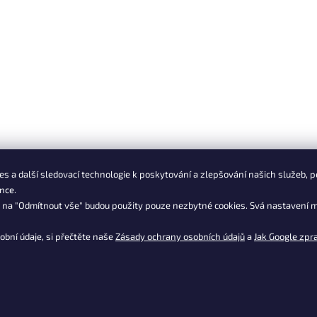
s a další sledovací technologie k poskytování a zlepšování našich služeb, p
nce.
m na "Odmítnout vše" budou použity pouze nezbytné cookies. Svá nastavení m
obní údaje, si přečtěte naše
Zásady ochrany osobních údajů
a
Jak Google zpr