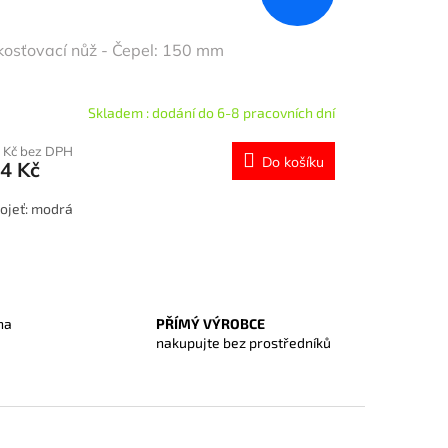
osťovací nůž - Čepel: 150 mm
Skladem : dodání do 6-8 pracovních dní
 Kč bez DPH
Do košíku
4 Kč
ojeť: modrá
na
PŘÍMÝ VÝROBCE
O
nakupujte bez prostředníků