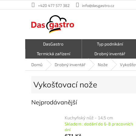
Přejít
+420 477 577 382
info@dasgastro.cz
na
obsah
DasGastro
Typ podnikání
Termická zařízení
Drobný inventář
Malé kuchyňské spotřebiče
Kavárna a zmrzlina
Domů
Drobný inventář
Nože
Vykošťo
Hrnce a pánve
První pomoc
Vykošťovací nože
Nejprodávanější
Kuchyňský nůž - 14,5 cm
Skladem : dodání do 6-8 pracovních
dní
671 Kč