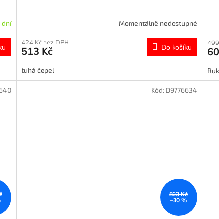
 dní
Momentálně nedostupné
424 Kč bez DPH
499
ku
Do košíku
513 Kč
60
tuhá čepel
Ruk
640
Kód:
D9776634
č
823 Kč
%
–30 %