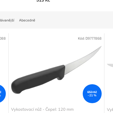
ávanější
Abecedně
088
Kód:
D9777868
č
653 Kč
%
–21 %
Vykosťovací nůž - Čepel: 120 mm
Vyk