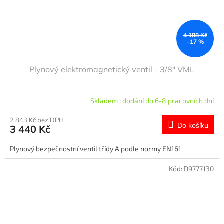
4 188 Kč
–17 %
Plynový elektromagnetický ventil - 3/8" VML
Skladem : dodání do 6-8 pracovních dní
2 843 Kč bez DPH
Do košíku
3 440 Kč
Plynový bezpečnostní ventil třídy A podle normy EN161
Kód:
D9777130