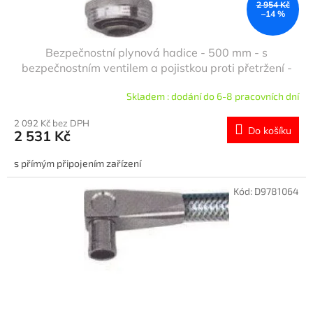
2 954 Kč
–14 %
Bezpečnostní plynová hadice - 500 mm - s
bezpečnostním ventilem a pojistkou proti přetržení -
EN 14800
Skladem : dodání do 6-8 pracovních dní
2 092 Kč bez DPH
Do košíku
2 531 Kč
s přímým připojením zařízení
Kód:
D9781064