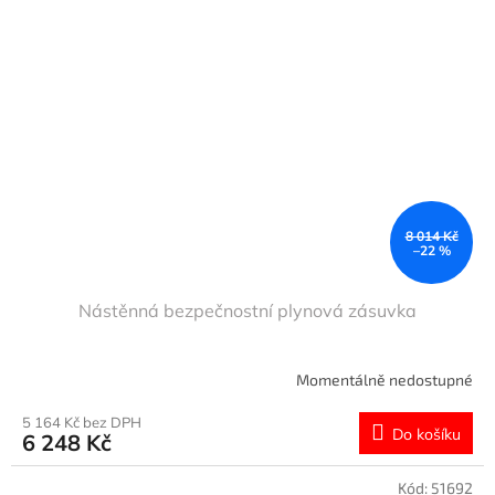
8 014 Kč
–22 %
Nástěnná bezpečnostní plynová zásuvka
Momentálně nedostupné
5 164 Kč bez DPH
Do košíku
6 248 Kč
Kód:
51692