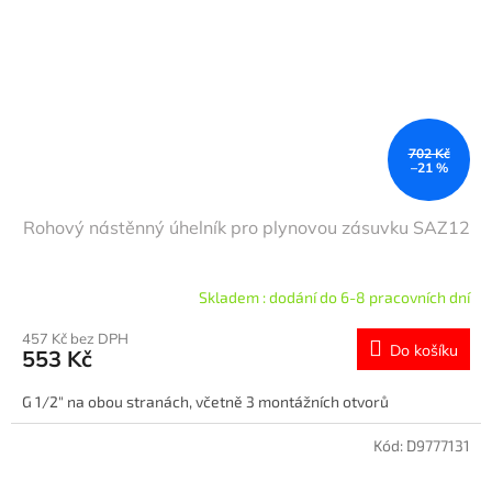
702 Kč
–21 %
Rohový nástěnný úhelník pro plynovou zásuvku SAZ12
Skladem : dodání do 6-8 pracovních dní
457 Kč bez DPH
Do košíku
553 Kč
G 1/2" na obou stranách, včetně 3 montážních otvorů
Kód:
D9777131