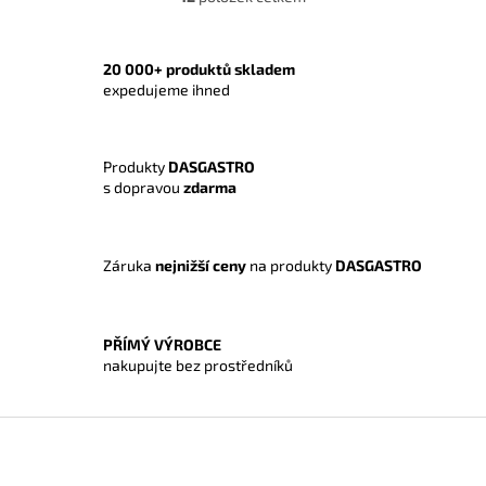
O
v
l
á
20 000+ produktů skladem
d
expedujeme ihned
a
c
í
Produkty
DASGASTRO
p
s dopravou
zdarma
r
v
k
y
Záruka
nejnižší ceny
na produkty
DASGASTRO
v
ý
p
i
PŘÍMÝ VÝROBCE
s
nakupujte bez prostředníků
u
Z
á
p