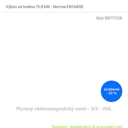
Výkon za hodinu 15,9 kW - Norma EN14800
Kód:
D9777128
13 024 Kč
–20 %
Plynový elektromagnetický ventil - 3/4 - VML
Skladem : dodání do 6-8 pracovních dní