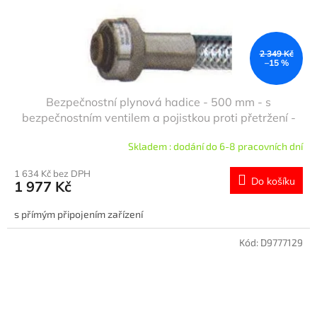
2 349 Kč
–15 %
Bezpečnostní plynová hadice - 500 mm - s
bezpečnostním ventilem a pojistkou proti přetržení -
EN 14800
Skladem : dodání do 6-8 pracovních dní
1 634 Kč bez DPH
Do košíku
1 977 Kč
s přímým připojením zařízení
Kód:
D9777129