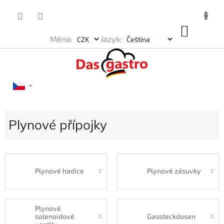
Přejít
na
obsah
NÁKU
Měna:
Jazyk:
KOŠÍK
Plynové přípojky
Plynové hadice
Plynové zásuvky
Plynové
solenoidové
Gassteckdosen