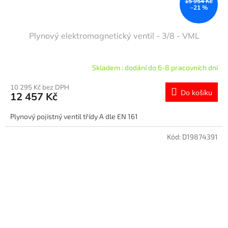
15 954 Kč
–21 %
Plynový elektromagnetický ventil - 3/8 - VML
Skladem : dodání do 6-8 pracovních dní
10 295 Kč bez DPH
Do košíku
12 457 Kč
Plynový pojistný ventil třídy A dle EN 161
Kód:
D19874391