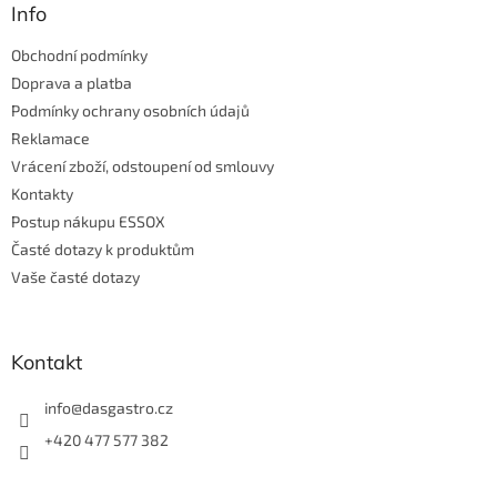
a
Info
t
Obchodní podmínky
í
Doprava a platba
Podmínky ochrany osobních údajů
Reklamace
Vrácení zboží, odstoupení od smlouvy
Kontakty
Postup nákupu ESSOX
Časté dotazy k produktům
Vaše časté dotazy
Kontakt
info
@
dasgastro.cz
+420 477 577 382