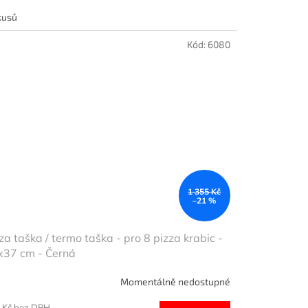
kusů
Kód:
6080
1 355 Kč
–21 %
za taška / termo taška - pro 8 pizza krabic -
x37 cm - Černá
Momentálně nedostupné
 Kč bez DPH