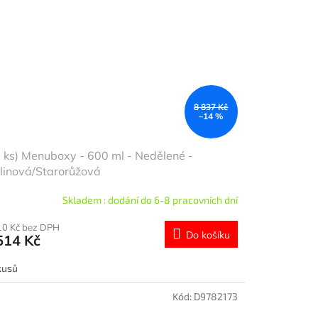
8 837 Kč
–14 %
 ks) Menuboxy - 600 ml - Nedělené -
linová/Starorůžová
Skladem : dodání do 6-8 pracovních dní
10 Kč bez DPH
Do košíku
514 Kč
kusů
Kód:
D9782173