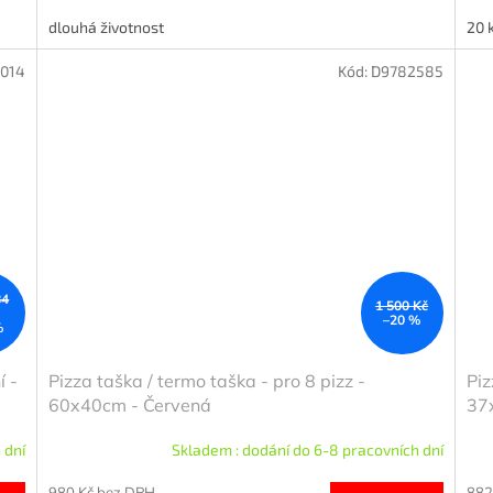
dlouhá životnost
20 
014
Kód:
D9782585
84
1 500 Kč
–20 %
%
í -
Pizza taška / termo taška - pro 8 pizz -
Piz
60x40cm - Červená
37
 dní
Skladem : dodání do 6-8 pracovních dní
980 Kč bez DPH
882