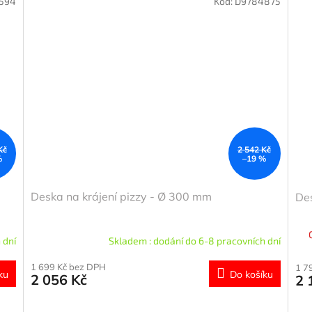
594
Kód:
D9784875
Kč
2 542 Kč
%
–19 %
Deska na krájení pizzy - Ø 300 mm
Des
 dní
Skladem : dodání do 6-8 pracovních dní
1 699 Kč bez DPH
1 7
ku
Do košíku
2 056 Kč
2 