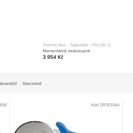
Thermo box - Toploader - Pro GN 1/
Momentálně nedostupné
3 954 Kč
ávanější
Abecedně
888
Kód:
D9783564