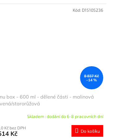
Kód:
D15105236
8 837 Kč
–14 %
u box - 600 ml - dělené části - malinová
vená/starorůžová
Skladem : dodání do 6-8 pracovních dní
10 Kč bez DPH
Do košíku
514 Kč