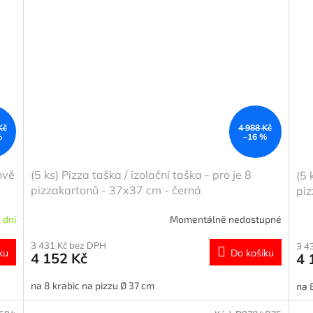
Kč
4 988 Kč
%
–16 %
ově
(5 ks) Pizza taška / izolační taška - pro je 8
(5 
pizzakartonů - 37x37 cm - černá
piz
 dní
Momentálně nedostupné
3 431 Kč bez DPH
3 4
ku
Do košíku
4 152 Kč
4 
na 8 krabic na pizzu Ø 37 cm
na 