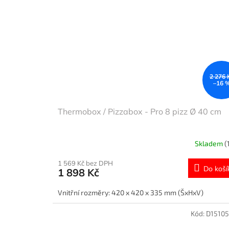
2 276 
–16 
Thermobox / Pizzabox - Pro 8 pizz Ø 40 cm
Skladem
(
1 569 Kč bez DPH
Do koší
1 898 Kč
Vnitřní rozměry: 420 x 420 x 335 mm (ŠxHxV)
Kód:
D1510