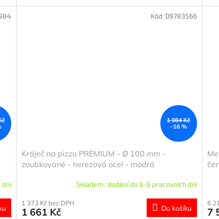
984
Kód:
D9783566
Kč
1 984 Kč
%
–16 %
Kráječ na pizzu PREMIUM - Ø 100 mm -
Men
zoubkované - nerezová ocel - modrá
čer
 dní
Skladem : dodání do 6-8 pracovních dní
1 373 Kč bez DPH
6 2
ku
Do košíku
1 661 Kč
7 