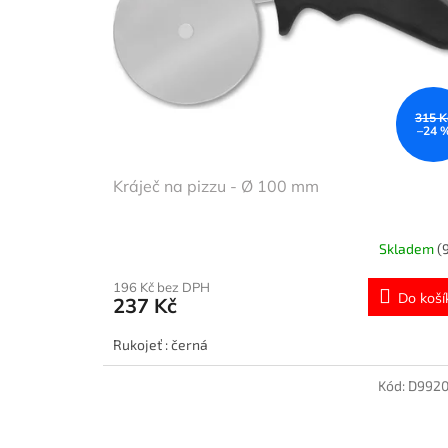
p
d
r
u
o
k
d
t
u
ů
k
315 K
–24 
t
ů
Kráječ na pizzu - Ø 100 mm
Skladem
(
196 Kč bez DPH
Do koší
237 Kč
Rukojeť : černá
Kód:
D9920