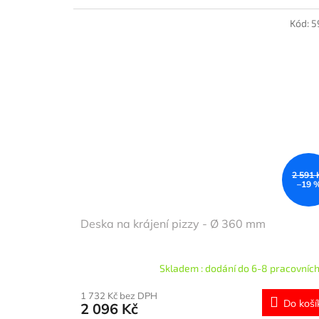
Kód:
5
2 591 
–19 
Deska na krájení pizzy - Ø 360 mm
Skladem : dodání do 6-8 pracovních
1 732 Kč bez DPH
Do koší
2 096 Kč