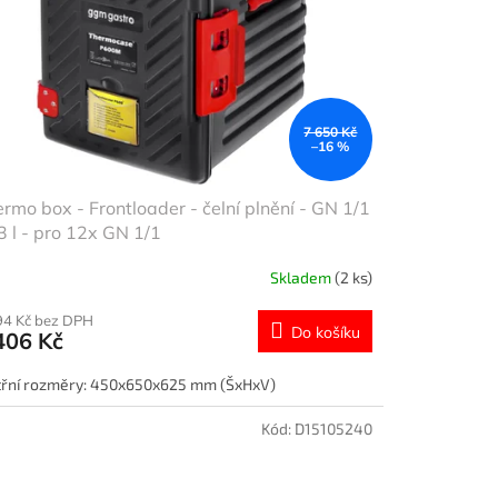
7 650 Kč
–16 %
rmo box - Frontloader - čelní plnění - GN 1/1
3 l - pro 12x GN 1/1
Skladem
(2 ks)
94 Kč bez DPH
Do košíku
406 Kč
třní rozměry: 450x650x625 mm (ŠxHxV)
Kód:
D15105240