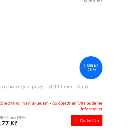
Kód:
5981
2 859 Kč
–23 %
ka na krájení pizzy - Ø 330 mm - žlutá
Objednáno : Není skladem - po objednání Vás budeme
informovat
99 Kč bez DPH
Do košíku
177 Kč