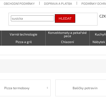
OBCHODNÍ PODMÍNKY
DOPRAVA A PLATBA
PODMÍNKY OCHR
CZK
HLEDAT
Konvektomaty a pekařské
Varná technologie
Kuchyň
pece
Pizza a gril
Chlazení
Nábytek 
Vzduchotechnika
Stolování a Servírování
Textil (utě
LED - světelné nápisy
Kontakty
Pizza termoboxy
Baličky potravin