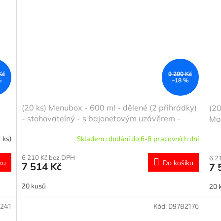
Kč
9 200 Kč
%
–18 %
(20 ks) Menubox - 600 ml - dělené (2 přihrádky)
(20
- stohovatelný - s bajonetovým uzávěrem -
Ma
vhodné do myčky - vhodné do mikrovlnné
1 ks)
Skladem : dodání do 6-8 pracovních dní
trouby - bez BPA - antracitově šedá/červená
6 210 Kč bez DPH
6 2
ku
Do košíku
7 514 Kč
7 
20 kusů
20 
5241
Kód:
D9782176