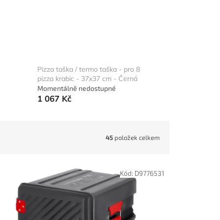
Pizza taška / termo taška - pro 8
pizza krabic - 37x37 cm - Černá
Momentálně nedostupné
1 067 Kč
45
položek celkem
Kód:
D9776531