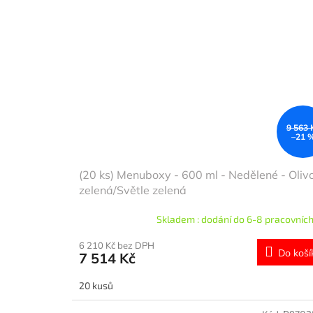
9 563 
–21 
(20 ks) Menuboxy - 600 ml - Nedělené - Oliv
zelená/Světle zelená
Skladem : dodání do 6-8 pracovních
6 210 Kč bez DPH
Do koší
7 514 Kč
20 kusů