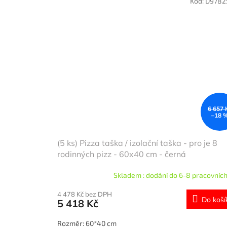
Kód:
D9782
6 657 
–18 
(5 ks) Pizza taška / izolační taška - pro je 8
rodinných pizz - 60x40 cm - černá
Skladem : dodání do 6-8 pracovních
4 478 Kč bez DPH
Do koší
5 418 Kč
Rozměr: 60*40 cm