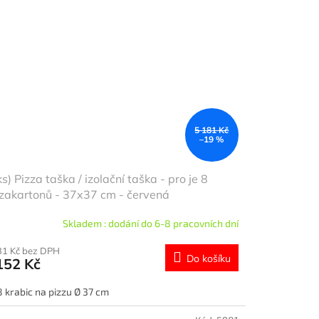
5 181 Kč
–19 %
ks) Pizza taška / izolační taška - pro je 8
zakartonů - 37x37 cm - červená
Skladem : dodání do 6-8 pracovních dní
31 Kč bez DPH
Do košíku
152 Kč
8 krabic na pizzu Ø 37 cm