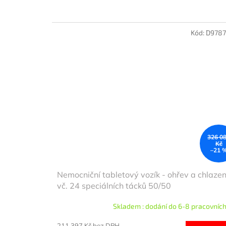
Kód:
D9787
326 0
Kč
–21 
Nemocniční tabletový vozík - ohřev a chlazen
vč. 24 speciálních tácků 50/50
Skladem : dodání do 6-8 pracovních
211 397 Kč bez DPH