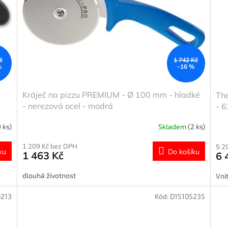
č
1 742 Kč
%
–16 %
Kráječ na pizzu PREMIUM - Ø 100 mm - hladké
The
- nerezová ocel - modrá
- 6
9 ks)
Skladem
(2 ks)
1 209 Kč bez DPH
5 2
ku
Do košíku
1 463 Kč
6 
dlouhá životnost
Vni
213
Kód:
D15105235