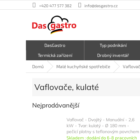
Přejít
+420 477 577 382
info@dasgastro.cz
na
obsah
DasGastro
Typ podnikání
Termická zařízení
Drobný inventář
Malé kuchyňské spotřebiče
Kavárna a zmrzlina
Domů
Malé kuchyňské spotřebiče
Vaflova
Hrnce a pánve
První pomoc
Vaflovače, kulaté
Nejprodávanější
Vaflovač - Dvojitý - Manuální - 2,6
kW - Tvar: kulatý - Ø 180 mm -
pečicí plotny s teflonovým povrchem
Skladem : dodání do 6-8 pracovních