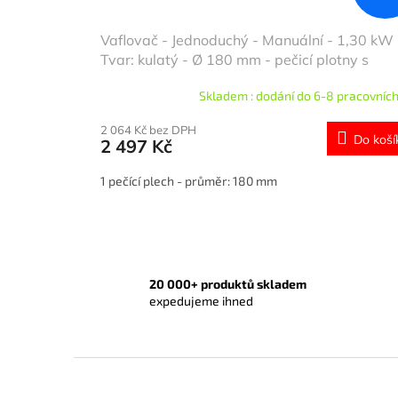
Vaflovač - Jednoduchý - Manuální - 1,30 kW 
Tvar: kulatý - Ø 180 mm - pečicí plotny s
teflonovým povrchem
Skladem : dodání do 6-8 pracovních
2 064 Kč bez DPH
Do koší
2 497 Kč
1 pečící plech - průměr: 180 mm
20 000+ produktů skladem
expedujeme ihned
Z
á