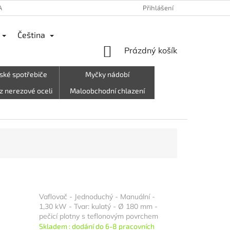
ANY OSOBNÍCH ÚDAJŮ
REKLAMACE
VRÁCENÍ ZBOŽÍ, ODSTOUPEN
Přihlášení
Čeština
NÁKUPNÍ
Prázdný košík
KOŠÍK
ské spotřebiče
Myčky nádobí
z nerezové oceli
Maloobchodní chlazení
rky, oblečení atd.)
Letní stánek☀️
Vaflovač - Jednoduchý - Manuální -
1,30 kW - Tvar: kulatý - Ø 180 mm -
pečicí plotny s teflonovým povrchem
Skladem : dodání do 6-8 pracovních