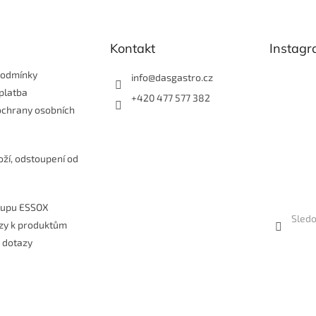
k
y
v
Kontakt
Instag
ý
p
i
podmínky
info
@
dasgastro.cz
s
platba
+420 477 577 382
u
ochrany osobních
e
oží, odstoupení od
kupu ESSOX
Sledo
zy k produktům
 dotazy