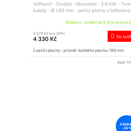
Vaflovač - Dvojitý - Manuální - 2,6 kW - Tvar
kulatý - Ø 180 mm - pečicí plotny s teflonov
povrchem
Skladem : dodání do 6-8 pracovních
3 579 Kč bez DPH
Do koší
4 330 Kč
2 pečící plechy - průměr každého plechu: 180 mm
Kód:
11
3 918 
–36 