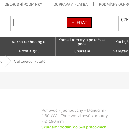
OBCHODNÍ PODMÍNKY
DOPRAVA A PLATBA
PODMÍNKY OCHR
CZK
HLEDAT
Konvektomaty a pekařské
Varná technologie
Kuchyň
pece
Pizza a gril
Chlazení
Nábytek 
Vzduchotechnika
Stolování a Servírování
Textil (utě
če
Vaflovače, kulaté
LED - světelné nápisy
Kontakty
Vaflovač - Jednoduchý - Manuální -
1,30 kW - Tvar: zmrzlinové kornouty
- Ø 190 mm
Skladem : dodání do 6-8 pracovních