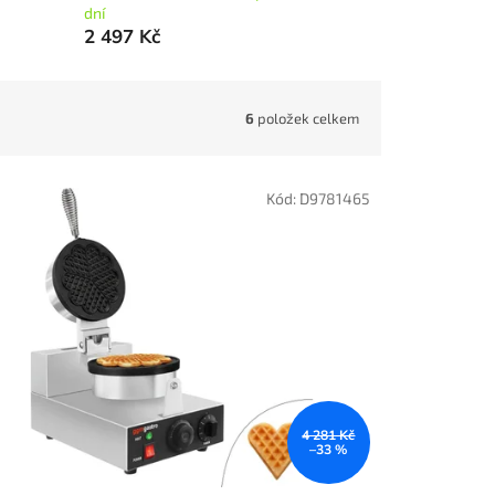
dní
2 497 Kč
6
položek celkem
Kód:
D9781465
4 281 Kč
–33 %