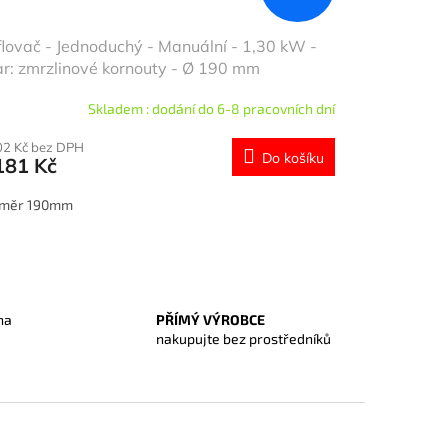
lovač - Jednoduchý - Manuální - 1,30 kW -
r: zmrzlinové kornouty - Ø 190 mm
Skladem : dodání do 6-8 pracovních dní
02 Kč bez DPH
Do košíku
181 Kč
ůměr 190mm
na
PŘÍMÝ VÝROBCE
O
nakupujte bez prostředníků