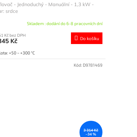
lovač - Jednoduchý - Manuální - 1,3 kW -
r: srdce
Skladem : dodání do 6-8 pracovních dní
51 Kč bez DPH
Do košíku
845 Kč
lota: +50 ~ +300 °C
Kód:
D9781469
3 314 Kč
–34 %