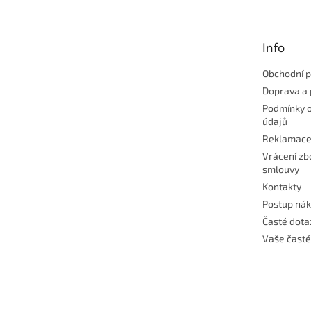
p
a
t
Info
í
Obchodní 
Doprava a 
Podmínky 
údajů
Reklamac
Vrácení zb
smlouvy
Kontakty
Postup ná
Časté dota
Vaše časté