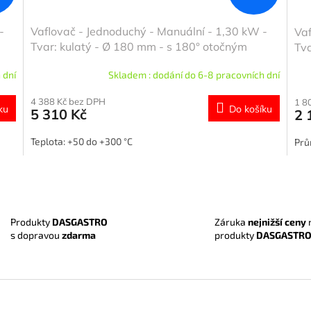
-
Vaflovač - Jednoduchý - Manuální - 1,30 kW -
Vaf
Tvar: kulatý - Ø 180 mm - s 180° otočným
Tva
mechanismem pečicích ploten - pečicí plotny s
 dní
Skladem : dodání do 6-8 pracovních dní
teflonovým povrchem
4 388 Kč bez DPH
1 8
ku
Do košíku
5 310 Kč
2 
Teplota: +50 do +300 °C
Pr
O
v
l
á
Záruka
nejnižší ceny
Produkty
DASGASTRO
d
produkty
DASGASTR
s dopravou
zdarma
a
c
í
p
r
v