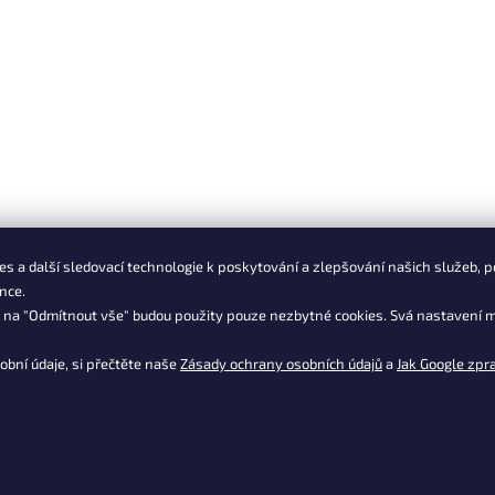
s a další sledovací technologie k poskytování a zlepšování našich služeb, p
nce.
m na "Odmítnout vše" budou použity pouze nezbytné cookies. Svá nastavení m
obní údaje, si přečtěte naše
Zásady ochrany osobních údajů
a
Jak Google zpr