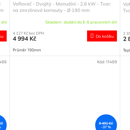
:
Vaflovač - Dvojitý - Manuální - 2,6 kW - Tvar:
Vaf
ým
na zmrzlinové kornouty - Ø 190 mm
Tva
 dní
Skladem : dodání do 6-8 pracovních dní
4 127 Kč bez DPH
2 3
ku
Do košíku
4 994 Kč
2 
Průměr 190mm
Tep
488
Kód:
11489
Kč
8 491 Kč
%
–37 %