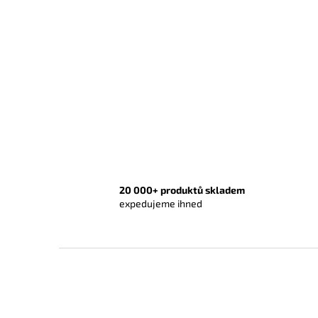
20 000+ produktů skladem
expedujeme ihned
Z
á
p
a
t