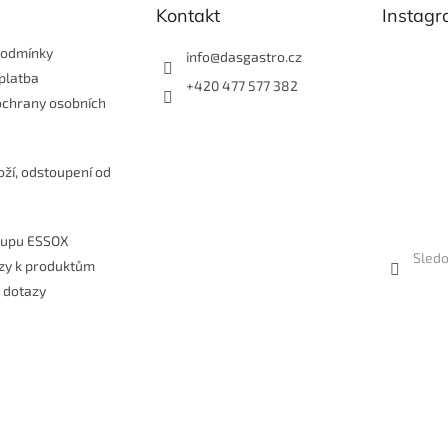
Kontakt
Instag
podmínky
info
@
dasgastro.cz
platba
+420 477 577 382
ochrany osobních
e
oží, odstoupení od
kupu ESSOX
Sledo
zy k produktům
 dotazy