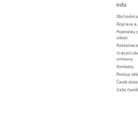
Info
í
Obchodní 
Doprava a 
Podmínky 
údajů
Reklamac
Vrácení zb
smlouvy
Kontakty
Postup ná
Časté dota
Vaše časté