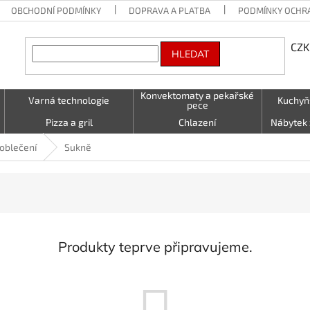
OBCHODNÍ PODMÍNKY
DOPRAVA A PLATBA
PODMÍNKY OCHR
CZK
HLEDAT
Konvektomaty a pekařské
Varná technologie
Kuchyň
pece
Pizza a gril
Chlazení
Nábytek 
Vzduchotechnika
Stolování a Servírování
Textil (utě
oblečení
Sukně
LED - světelné nápisy
Kontakty
Produkty teprve připravujeme.