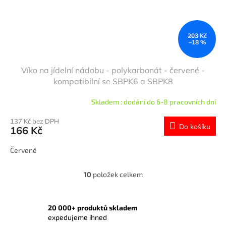
203 Kč
–18 %
Víko na jídelní nádobu - polykarbonát - červené -
kompatibilní se SBPK6 a SBPK8
Skladem : dodání do 6-8 pracovních dní
137 Kč bez DPH
Do košíku
166 Kč
Červené
10
položek celkem
O
v
l
á
20 000+ produktů skladem
d
expedujeme ihned