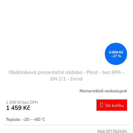
2 009 Kč
–27 %
Obdélníková prezentační nádoba - Plast - bez BPA -
GN 1/1 - černá
Momentálně nedostupné
1 206 Kč bez DPH
Do košíku
1 459 Kč
Teplota : -20 ~ +80 °C
Kód:
D11762404