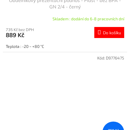
Obdélníkový prezentační podnos - Plast - bez BPA -
GN 2/4 - černý
Skladem : dodání do 6-8 pracovních dní
735 Kč bez DPH
Do košíku
889 Kč
Teplota : -20 ~ +80 °C
Kód:
D9776475