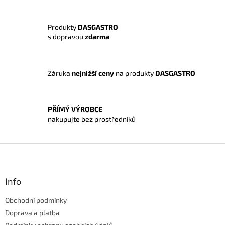
a
c
í
Produkty
DASGASTRO
p
s dopravou
zdarma
r
v
k
y
Záruka
nejnižší ceny
na produkty
DASGASTRO
v
ý
p
i
PŘÍMÝ VÝROBCE
s
nakupujte bez prostředníků
u
Z
á
p
a
Info
t
Obchodní podmínky
í
Doprava a platba