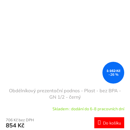
1 162 Kč
–26 %
Obdélníkový prezentační podnos - Plast - bez BPA -
GN 1/2 - černý
Skladem : dodání do 6-8 pracovních dní
706 Kč bez DPH
Do košíku
854 Kč