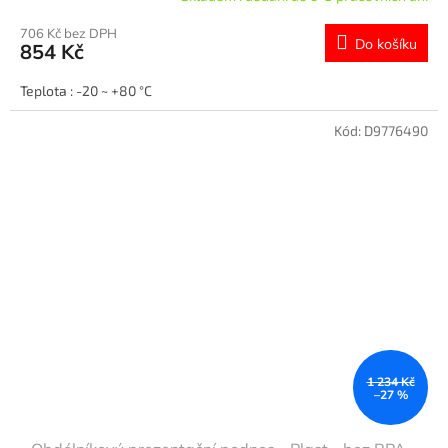
706 Kč bez DPH
Do košíku
854 Kč
Teplota : -20 ~ +80 °C
Kód:
D9776490
1 234 Kč
–27 %