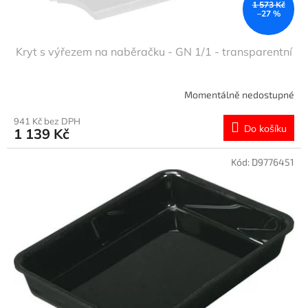
1 573 Kč
–27 %
Kryt s výřezem na naběračku - GN 1/1 - transparentní
Momentálně nedostupné
941 Kč bez DPH
Do košíku
1 139 Kč
Kód:
D9776451