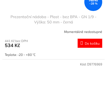
750 Kč
–28 %
Prezentační nádoba - Plast - bez BPA - GN 1/9 -
Výška: 50 mm - černá
Momentálně nedostupné
441 Kč bez DPH
Do košíku
534 Kč
Teplota: -20 ~ +80 °C
Kód:
D9776969