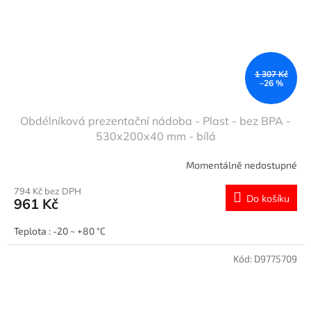
1 307 Kč
–26 %
Obdélníková prezentační nádoba - Plast - bez BPA -
530x200x40 mm - bílá
Momentálně nedostupné
794 Kč bez DPH
Do košíku
961 Kč
Teplota : -20 ~ +80 °C
Kód:
D9775709