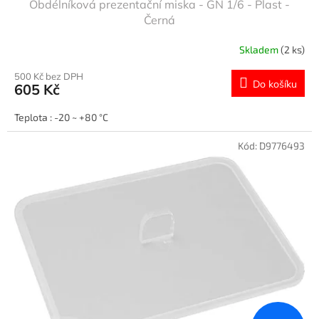
Obdélníková prezentační miska - GN 1/6 - Plast -
Černá
Skladem
(2 ks)
500 Kč bez DPH
Do košíku
605 Kč
Teplota : -20 ~ +80 °C
Kód:
D9776493