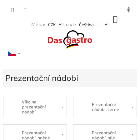
Přejít
na
obsah
NÁKU
Měna:
Jazyk:
KOŠÍK
Prezentační nádobí
Víko na
Prezentační
prezentační
nádobí, černé
nádobí
Prezentační
Prezentační
nádobí, hnědé
nádobí, bílé