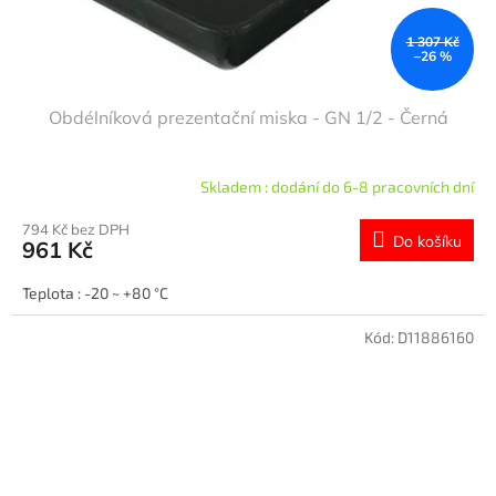
1 307 Kč
–26 %
Obdélníková prezentační miska - GN 1/2 - Černá
Skladem : dodání do 6-8 pracovních dní
794 Kč bez DPH
Do košíku
961 Kč
Teplota : -20 ~ +80 °C
Kód:
D11886160