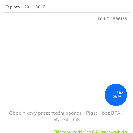
Teplota : -20 ~ +80 °C
Kód:
D11886155
1 113 Kč
–23 %
Obdélníkový prezentační podnos - Plast - bez BPA -
GN 2/4 - bílý
Skladem : dodání do 6-8 pracovních dní