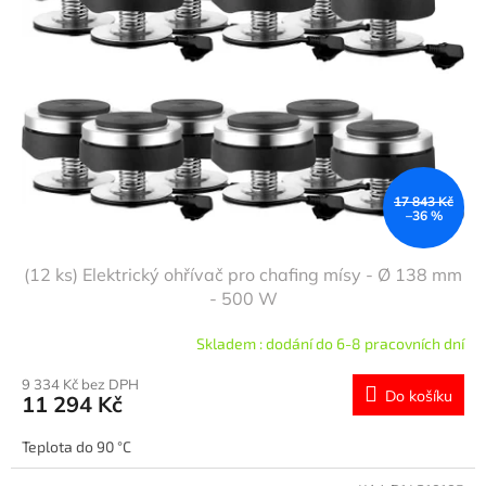
s
u
p
k
r
t
o
ů
d
u
k
t
ů
17 843 Kč
–36 %
(12 ks) Elektrický ohřívač pro chafing mísy - Ø 138 mm
- 500 W
Skladem : dodání do 6-8 pracovních dní
9 334 Kč bez DPH
Do košíku
11 294 Kč
Teplota do 90 °C