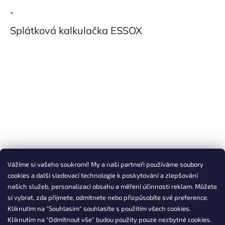
×
Splátková kalkulačka ESSOX
Vážíme si vašeho soukromí! My a naši partneři používáme soubory
cookies a další sledovací technologie k poskytování a zlepšování
našich služeb, personalizaci obsahu a měření účinnosti reklam. Můžete
si vybrat, zda přijmete, odmítnete nebo přizpůsobíte své preference.
Kliknutím na "Souhlasím" souhlasíte s použitím všech cookies.
Kliknutím na "Odmítnout vše" budou použity pouze nezbytné cookies.