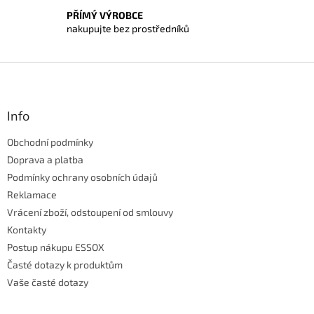
i
PŘÍMÝ VÝROBCE
s
nakupujte bez prostředníků
u
Z
á
p
a
Info
t
Obchodní podmínky
í
Doprava a platba
Podmínky ochrany osobních údajů
Reklamace
Vrácení zboží, odstoupení od smlouvy
Kontakty
Postup nákupu ESSOX
Časté dotazy k produktům
Vaše časté dotazy