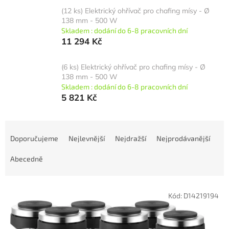
(12 ks) Elektrický ohřívač pro chafing mísy - Ø
138 mm - 500 W
Skladem : dodání do 6-8 pracovních dní
11 294 Kč
(6 ks) Elektrický ohřívač pro chafing mísy - Ø
138 mm - 500 W
Skladem : dodání do 6-8 pracovních dní
5 821 Kč
Ř
a
Doporučujeme
Nejlevnější
Nejdražší
Nejprodávanější
z
e
Abecedně
n
í
V
p
Kód:
D14219194
ý
r
p
o
i
d