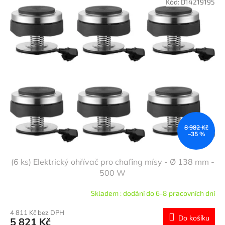
Kód:
D14219195
8 982 Kč
–35 %
(6 ks) Elektrický ohřívač pro chafing mísy - Ø 138 mm -
500 W
Skladem : dodání do 6-8 pracovních dní
4 811 Kč bez DPH
Do košíku
5 821 Kč