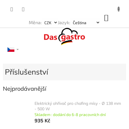
Přejít
na
obsah
NÁKU
Měna:
Jazyk:
KOŠÍK
Příslušenství
Nejprodávanější
Elektrický ohřívač pro chafing mísy - Ø 138 mm
- 500 W
Skladem : dodání do 6-8 pracovních dní
935 Kč