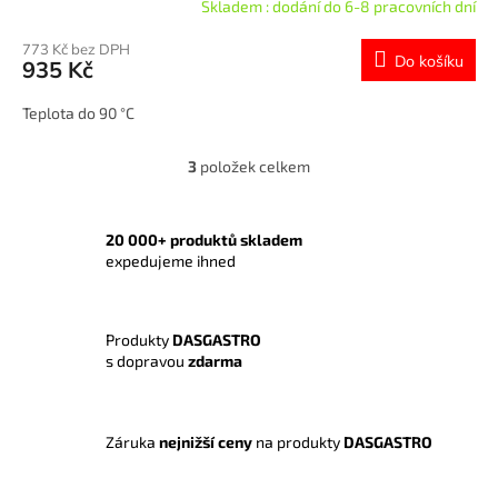
Skladem : dodání do 6-8 pracovních dní
773 Kč bez DPH
Do košíku
935 Kč
Teplota do 90 °C
3
položek celkem
O
v
l
á
20 000+ produktů skladem
d
expedujeme ihned
a
c
í
Produkty
DASGASTRO
p
s dopravou
zdarma
r
v
k
y
Záruka
nejnižší ceny
na produkty
DASGASTRO
v
ý
p