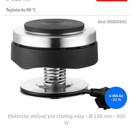
Teplota do 90 °C
Kód:
D9988865
1 355 Kč
–31 %
Elektrický ohřívač pro chafing mísy - Ø 138 mm - 500
W