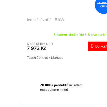
12 468
–36 
Indukční vařič - 5 kW
Skladem : dodání do 6-8 pracovních
6 588 Kč bez DPH
Do koší
7 972 Kč
Touch Control + Manual
20 000+ produktů skladem
expedujeme ihned
Z