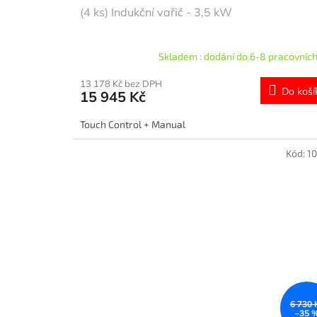
(4 ks) Indukční vařič - 3,5 kW
Skladem : dodání do 6-8 pracovních
13 178 Kč bez DPH
Do koší
15 945 Kč
Touch Control + Manual
Kód:
1
6 730 
–35 