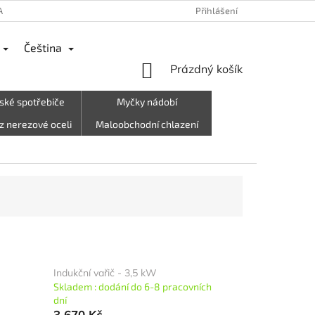
ANY OSOBNÍCH ÚDAJŮ
REKLAMACE
VRÁCENÍ ZBOŽÍ, ODSTOUPEN
Přihlášení
Čeština
NÁKUPNÍ
Prázdný košík
KOŠÍK
ské spotřebiče
Myčky nádobí
z nerezové oceli
Maloobchodní chlazení
rky, oblečení atd.)
Letní stánek☀️
Indukční vařič - 3,5 kW
Skladem : dodání do 6-8 pracovních
dní
3 670 Kč