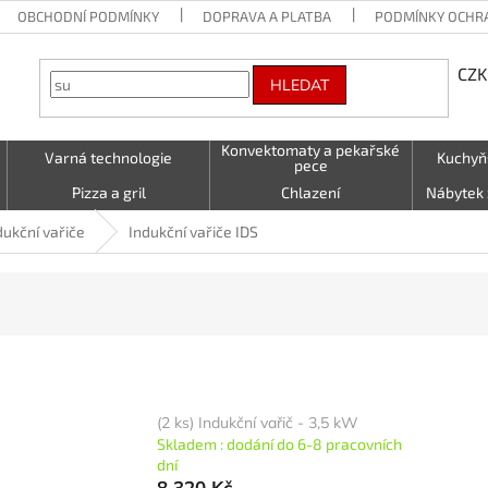
OBCHODNÍ PODMÍNKY
DOPRAVA A PLATBA
PODMÍNKY OCHR
CZK
HLEDAT
Konvektomaty a pekařské
Varná technologie
Kuchyň
pece
Pizza a gril
Chlazení
Nábytek 
Vzduchotechnika
Stolování a Servírování
Textil (utě
dukční vařiče
Indukční vařiče IDS
LED - světelné nápisy
Kontakty
(2 ks) Indukční vařič - 3,5 kW
Skladem : dodání do 6-8 pracovních
dní
8 320 Kč