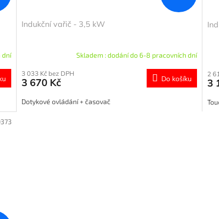
Indukční vařič - 3,5 kW
Ind
 dní
Skladem : dodání do 6-8 pracovních dní
3 033 Kč bez DPH
2 6
ku
Do košíku
3 670 Kč
3 
Dotykové ovládání + časovač
Tou
0373