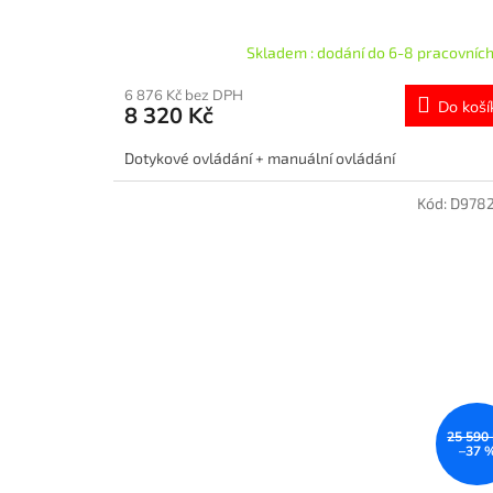
Skladem : dodání do 6-8 pracovních
6 876 Kč bez DPH
Do koší
8 320 Kč
Dotykové ovládání + manuální ovládání
Kód:
D978
25 590
–37 