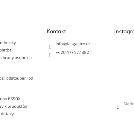
r
v
k
y
v
Kontakt
Instag
ý
p
i
podmínky
info
@
dasgastro.cz
s
platba
+420 477 577 382
u
ochrany osobních
e
oží, odstoupení od
kupu ESSOX
Sledo
zy k produktům
 dotazy