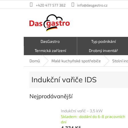
Přejít
+420 477 577 382
info@dasgastro.cz
na
obsah
DasGastro
Typ podnikání
Termická zařízení
Drobný inventář
Malé kuchyňské spotřebiče
Kavárna a zmrzlina
Domů
Malé kuchyňské spotřebiče
Stolní in
Hrnce a pánve
První pomoc
Indukční vařiče IDS
Nejprodávanější
Indukční vařič - 3,5 kW
Skladem : dodání do 6-8 pracovních
dní
4 334 Kč