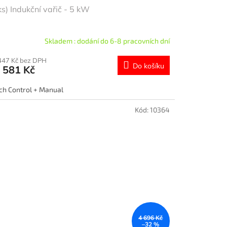
ks) Indukční vařič - 5 kW
Skladem : dodání do 6-8 pracovních dní
447 Kč bez DPH
Do košíku
 581 Kč
ch Control + Manual
Kód:
10364
4 696 Kč
–32 %