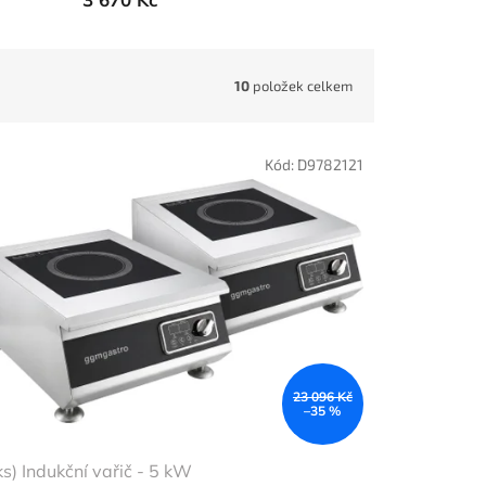
10
položek celkem
Kód:
D9782121
23 096 Kč
–35 %
ks) Indukční vařič - 5 kW