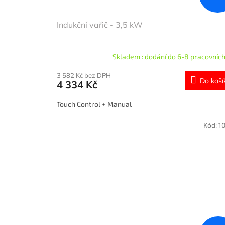
Indukční vařič - 3,5 kW
Skladem : dodání do 6-8 pracovních
3 582 Kč bez DPH
Do koší
4 334 Kč
Touch Control + Manual
Kód:
1