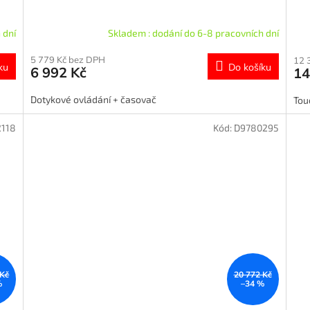
 dní
Skladem : dodání do 6-8 pracovních dní
5 779 Kč bez DPH
12 
ku
Do košíku
6 992 Kč
14
Dotykové ovládání + časovač
Tou
2118
Kód:
D9780295
 Kč
20 772 Kč
%
–34 %