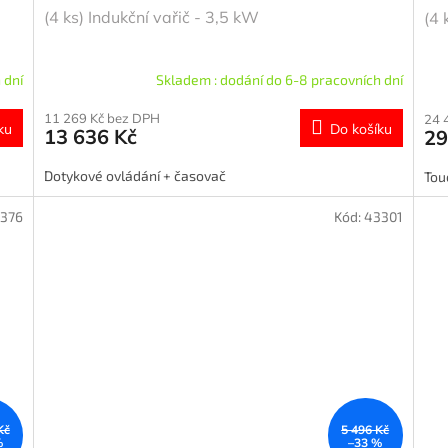
(4 ks) Indukční vařič - 3,5 kW
(4 
 dní
Skladem : dodání do 6-8 pracovních dní
11 269 Kč bez DPH
24 
ku
Do košíku
13 636 Kč
29
Dotykové ovládání + časovač
Tou
0376
Kód:
43301
Kč
5 496 Kč
%
–33 %