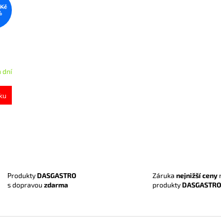
 Kč
%
 dní
ku
O
v
l
á
Záruka
nejnižší ceny
Produkty
DASGASTRO
d
produkty
DASGASTR
s dopravou
zdarma
a
c
í
p