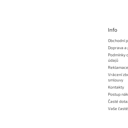
á
p
a
t
Info
í
Obchodní 
Doprava a 
Podmínky 
údajů
Reklamac
Vrácení zb
smlouvy
Kontakty
Postup ná
Časté dota
Vaše časté