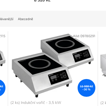
ávanější
Abecedně
2115
Kód:
D9780291
 Kč
11 088 Kč
%
–36 %
(2 ks) Indukční vařič - 3,5 kW
(2 