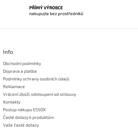
PŘÍMÝ VÝROBCE
nakupujte bez prostředníků
Z
á
p
a
Info
t
Obchodní podmínky
í
Doprava a platba
Podmínky ochrany osobních údajů
Reklamace
Vrácení zboží, odstoupení od smlouvy
Kontakty
Postup nákupu ESSOX
Časté dotazy k produktům
Vaše časté dotazy