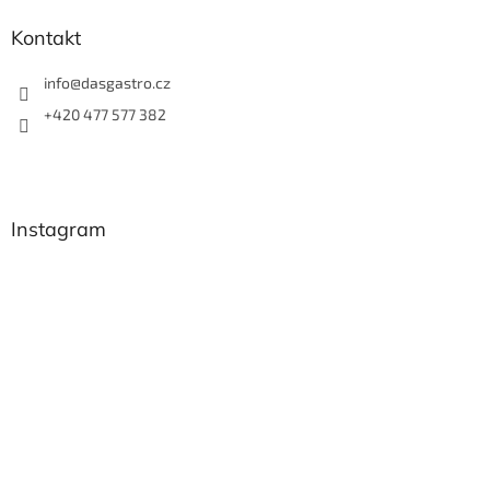
Kontakt
info
@
dasgastro.cz
+420 477 577 382
Instagram