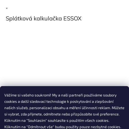
×
Splátková kalkulačka ESSOX
Vážíme si vašeho soukromí! My a naši partneři používáme soubory
cookies a další sledovací technologie k poskytování a zlepšování
našich služeb, personalizaci obsahu a měření účinnosti reklam. Můžete
si vybrat, zda přijmete, odmítnete nebo přizpůsobíte své preference.
Kliknutím na "Souhlasím" souhlasíte s použitím všech cookies.
Kliknutím na "Odmítnout vše" budou použity pouze nezbytné cookies.