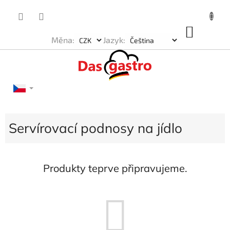
Přejít
na
obsah
NÁKU
Měna:
Jazyk:
KOŠÍK
Servírovací podnosy na jídlo
Produkty teprve připravujeme.