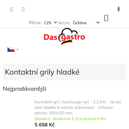
Přejít
na
obsah
NÁKU
Měna:
Jazyk:
KOŠÍK
Kontaktní grily hladké
Nejprodávanější
Kontaktní gril / hamburger gril - 2,2 kW - desky:
dole hladká & nahoře žebrovaná - Grilovací
plocha: 350x330 mm
Skladem : dodání do 6-8 pracovních dní
5 658 Kč