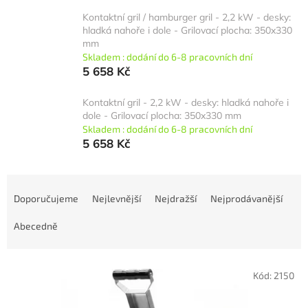
Kontaktní gril / hamburger gril - 2,2 kW - desky:
hladká nahoře i dole - Grilovací plocha: 350x330
mm
Skladem : dodání do 6-8 pracovních dní
5 658 Kč
Kontaktní gril - 2,2 kW - desky: hladká nahoře i
dole - Grilovací plocha: 350x330 mm
Skladem : dodání do 6-8 pracovních dní
5 658 Kč
Ř
a
Doporučujeme
Nejlevnější
Nejdražší
Nejprodávanější
z
e
Abecedně
n
í
V
p
Kód:
2150
ý
r
p
o