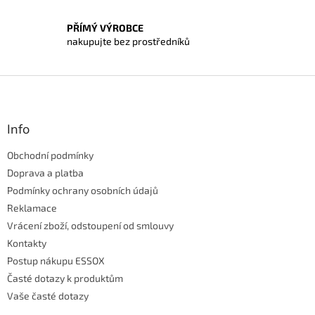
p
i
PŘÍMÝ VÝROBCE
s
nakupujte bez prostředníků
u
Z
á
p
a
Info
t
Obchodní podmínky
í
Doprava a platba
Podmínky ochrany osobních údajů
Reklamace
Vrácení zboží, odstoupení od smlouvy
Kontakty
Postup nákupu ESSOX
Časté dotazy k produktům
Vaše časté dotazy