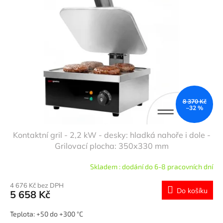
i
d
s
u
p
k
r
t
o
ů
d
u
k
t
ů
8 370 Kč
–32 %
Kontaktní gril - 2,2 kW - desky: hladká nahoře i dole -
Grilovací plocha: 350x330 mm
Skladem : dodání do 6-8 pracovních dní
4 676 Kč bez DPH
Do košíku
5 658 Kč
Teplota: +50 do +300 °C