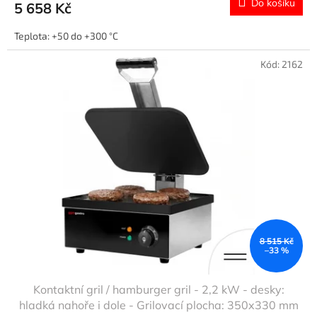
Do košíku
5 658 Kč
Teplota: +50 do +300 °C
Kód:
2162
8 515 Kč
–33 %
Kontaktní gril / hamburger gril - 2,2 kW - desky:
hladká nahoře i dole - Grilovací plocha: 350x330 mm