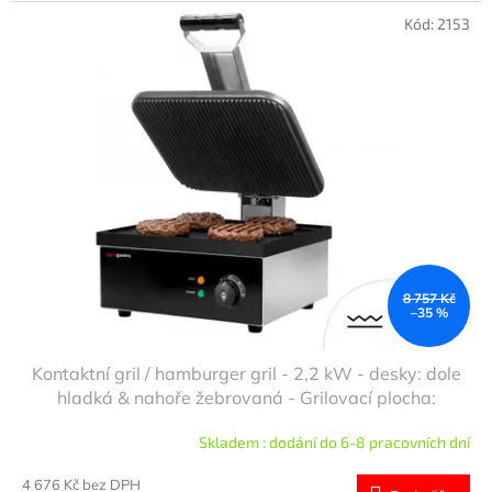
Kód:
2153
8 757 Kč
–35 %
Kontaktní gril / hamburger gril - 2,2 kW - desky: dole
hladká & nahoře žebrovaná - Grilovací plocha:
350x330 mm
Skladem : dodání do 6-8 pracovních dní
4 676 Kč bez DPH