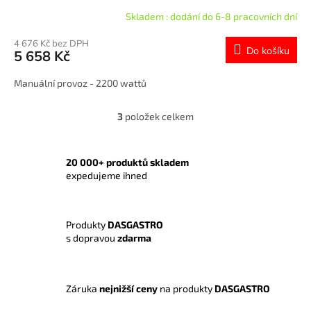
Skladem : dodání do 6-8 pracovních dní
4 676 Kč bez DPH
Do košíku
5 658 Kč
Manuální provoz - 2200 wattů
3
položek celkem
O
v
l
á
20 000+ produktů skladem
d
expedujeme ihned
a
c
í
Produkty
DASGASTRO
p
s dopravou
zdarma
r
v
k
y
Záruka
nejnižší ceny
na produkty
DASGASTRO
v
ý