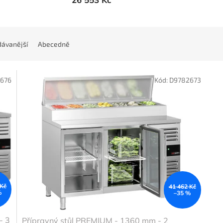
ávanější
Abecedně
676
Kód:
D9782673
 Kč
41 462 Kč
%
–35 %
- 3
Přípravný stůl PREMIUM - 1360 mm - 2