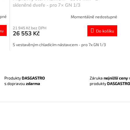
skleněné dveře - pro 7× GN 1/3
upné
Momentálně nedostupné
21 945 Kč bez DPH
ku
Do košíku
26 553 Kč
S vestavěným chladicím nástavcem - pro 7x GN 1/3
O
v
l
á
Záruka
nejnižší ceny
Produkty
DASGASTRO
d
produkty
DASGASTR
s dopravou
zdarma
a
c
í
p
r
v
k
y
v