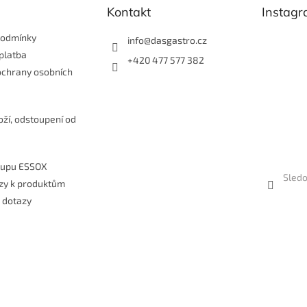
Kontakt
Instag
ý
p
i
podmínky
info
@
dasgastro.cz
s
platba
+420 477 577 382
u
ochrany osobních
e
oží, odstoupení od
kupu ESSOX
Sledo
zy k produktům
 dotazy