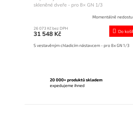
skleněné dveře - pro 8× GN 1/3
Momentálně nedost
26 073 Kč bez DPH
Do koší
31 548 Kč
S vestavěným chladicím nástavcem - pro 8x GN 1/3
20 000+ produktů skladem
expedujeme ihned
Z
á
p
a