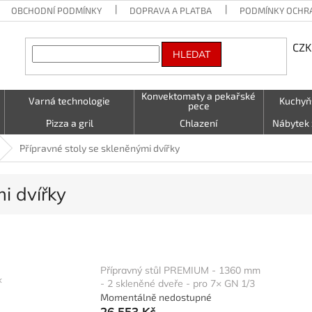
OBCHODNÍ PODMÍNKY
DOPRAVA A PLATBA
PODMÍNKY OCHR
CZK
HLEDAT
Konvektomaty a pekařské
Varná technologie
Kuchyň
pece
Pizza a gril
Chlazení
Nábytek 
Vzduchotechnika
Stolování a Servírování
Textil (utě
Přípravné stoly se skleněnými dvířky
LED - světelné nápisy
Kontakty
i dvířky
Přípravný stůl PREMIUM - 1360 mm
×
- 2 skleněné dveře - pro 7× GN 1/3
Momentálně nedostupné
26 553 Kč