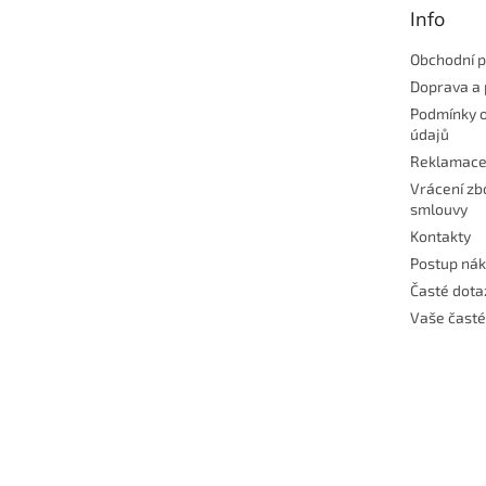
t
Info
í
Obchodní 
Doprava a 
Podmínky 
údajů
Reklamac
Vrácení zb
smlouvy
Kontakty
Postup ná
Časté dota
Vaše časté