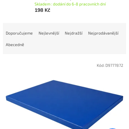
Skladem : dodání do 6-8 pracovních dní
198 Kč
Ř
a
Doporučujeme
Nejlevnější
Nejdražší
Nejprodávanější
z
e
Abecedně
n
í
V
p
Kód:
D9777872
ý
r
p
o
i
d
s
u
p
k
r
t
o
ů
d
u
k