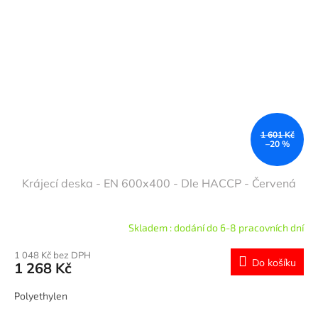
1 601 Kč
–20 %
Krájecí deska - EN 600x400 - Dle HACCP - Červená
Skladem : dodání do 6-8 pracovních dní
1 048 Kč bez DPH
Do košíku
1 268 Kč
Polyethylen