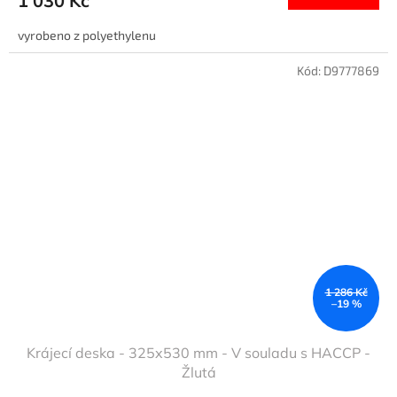
1 030 Kč
vyrobeno z polyethylenu
Kód:
D9777869
1 286 Kč
–19 %
Krájecí deska - 325x530 mm - V souladu s HACCP -
Žlutá