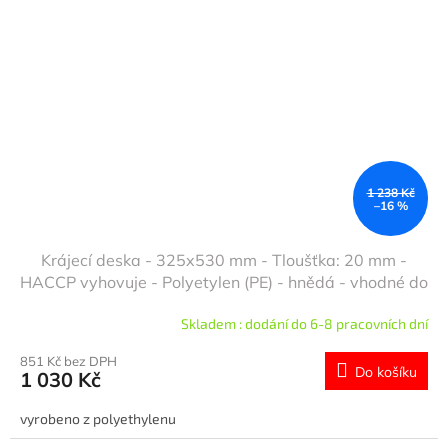
1 238 Kč
–16 %
Krájecí deska - 325x530 mm - Tloušťka: 20 mm -
HACCP vyhovuje - Polyetylen (PE) - hnědá - vhodné do
myčky
Skladem : dodání do 6-8 pracovních dní
851 Kč bez DPH
Do košíku
1 030 Kč
vyrobeno z polyethylenu