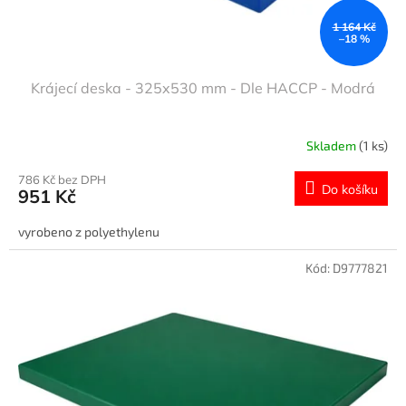
t
ů
1 164 Kč
–18 %
Krájecí deska - 325x530 mm - Dle HACCP - Modrá
Skladem
(1 ks)
786 Kč bez DPH
Do košíku
951 Kč
vyrobeno z polyethylenu
Kód:
D9777821