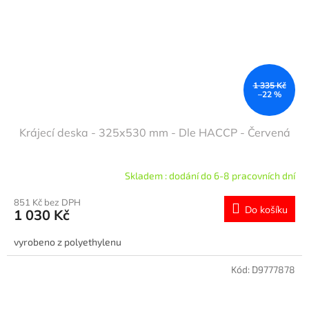
1 335 Kč
–22 %
Krájecí deska - 325x530 mm - Dle HACCP - Červená
Skladem : dodání do 6-8 pracovních dní
851 Kč bez DPH
Do košíku
1 030 Kč
vyrobeno z polyethylenu
Kód:
D9777878