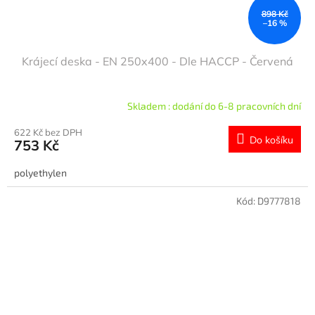
898 Kč
–16 %
Krájecí deska - EN 250x400 - Dle HACCP - Červená
Skladem : dodání do 6-8 pracovních dní
622 Kč bez DPH
Do košíku
753 Kč
polyethylen
Kód:
D9777818