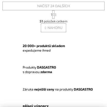
NAČÍST 24 DALŠÍCH
S
1
3
t
O
r
51
položek celkem
v
á
l
NAHORU
n
á
k
o
d
v
a
á
c
20 000+ produktů skladem
n
í
expedujeme ihned
í
p
r
v
Produkty
DASGASTRO
k
s dopravou
zdarma
y
v
ý
p
Záruka
nejnižší ceny
na produkty
DASGASTRO
i
s
u
PŘÍMÝ VÝROBCE