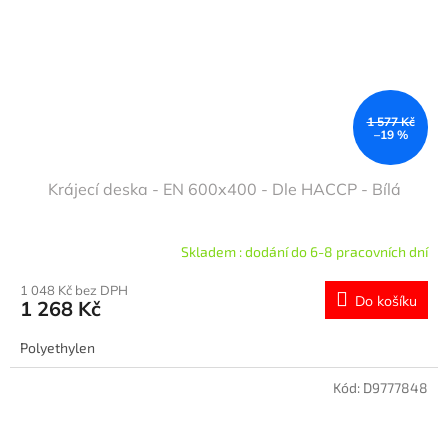
1 577 Kč
–19 %
Krájecí deska - EN 600x400 - Dle HACCP - Bílá
Skladem : dodání do 6-8 pracovních dní
1 048 Kč bez DPH
Do košíku
1 268 Kč
Polyethylen
Kód:
D9777848