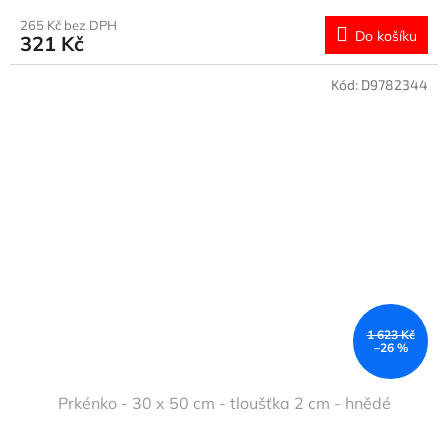
265 Kč bez DPH
Do košíku
321 Kč
Kód:
D9782344
1 623 Kč
–26 %
Prkénko - 30 x 50 cm - tloušťka 2 cm - hnědé