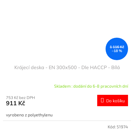
1 116 Kč
–18 %
Krájecí deska - EN 300x500 - Dle HACCP - Bílá
Skladem : dodání do 6-8 pracovních dní
753 Kč bez DPH
Do košíku
911 Kč
vyrobeno z polyethylenu
Kód:
51974