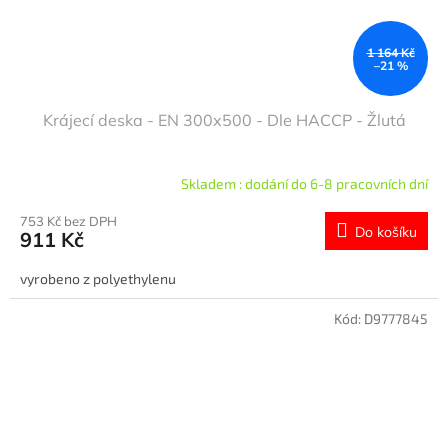
1 164 Kč
–21 %
Krájecí deska - EN 300x500 - Dle HACCP - Žlutá
Skladem : dodání do 6-8 pracovních dní
753 Kč bez DPH
Do košíku
911 Kč
vyrobeno z polyethylenu
Kód:
D9777845