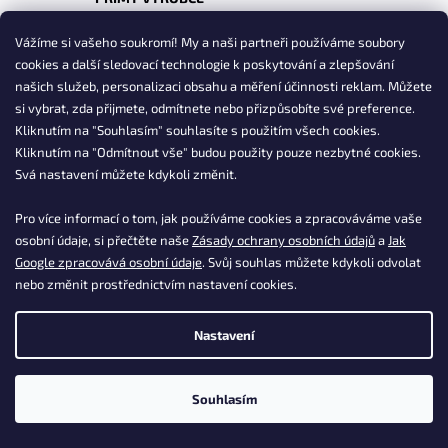
nakupujte bez prostředníků
Vážíme si vašeho soukromí! My a naši partneři používáme soubory
cookies a další sledovací technologie k poskytování a zlepšování
Z
našich služeb, personalizaci obsahu a měření účinnosti reklam. Můžete
á
si vybrat, zda přijmete, odmítnete nebo přizpůsobíte své preference.
p
Kliknutím na "Souhlasím" souhlasíte s použitím všech cookies.
a
Info
Kliknutím na "Odmítnout vše" budou použity pouze nezbytné cookies.
t
Svá nastavení můžete kdykoli změnit.
Obchodní podmínky
í
Doprava a platba
Pro více informací o tom, jak používáme cookies a zpracováváme vaše
Podmínky ochrany osobních údajů
osobní údaje, si přečtěte naše
Zásady ochrany osobních údajů
a
Jak
Reklamace
Google zpracovává osobní údaje
. Svůj souhlas můžete kdykoli odvolat
Vrácení zboží, odstoupení od smlouvy
nebo změnit prostřednictvím nastavení cookies.
Kontakty
Postup nákupu ESSOX
Nastavení
Časté dotazy k produktům
Vaše časté dotazy
Souhlasím