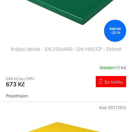
849 Kč
–20 %
Krájecí deska - EN 250x400 - Dle HACCP - Zelená
Skladem
(1 ks)
556 Kč bez DPH
Do košíku
673 Kč
Polyethylen
Kód:
D9777815