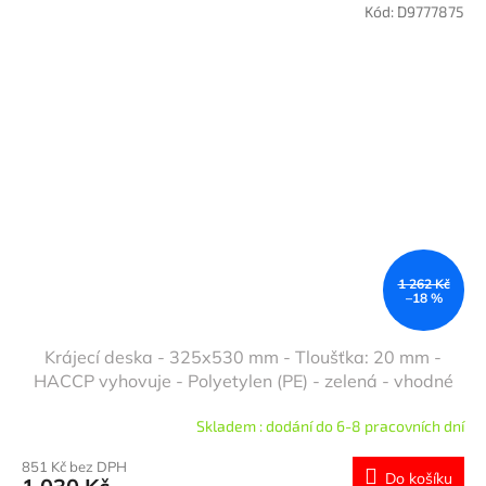
Kód:
D9777875
1 262 Kč
–18 %
Krájecí deska - 325x530 mm - Tloušťka: 20 mm -
HACCP vyhovuje - Polyetylen (PE) - zelená - vhodné
do myčky
Skladem : dodání do 6-8 pracovních dní
851 Kč bez DPH
Do košíku