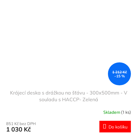
1 212 Kč
–15 %
Krájecí deska s drážkou na šťávu - 300x500mm - V
souladu s HACCP- Zelená
Skladem
(1 ks)
851 Kč bez DPH
Do košíku
1 030 Kč