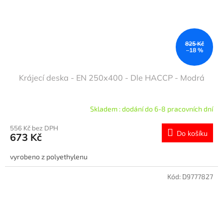
825 Kč
–18 %
Krájecí deska - EN 250x400 - Dle HACCP - Modrá
Skladem : dodání do 6-8 pracovních dní
556 Kč bez DPH
Do košíku
673 Kč
vyrobeno z polyethylenu
Kód:
D9777827