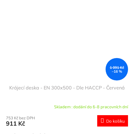
1 091 Kč
–16 %
Krájecí deska - EN 300x500 - Dle HACCP - Červená
Skladem : dodání do 6-8 pracovních dní
753 Kč bez DPH
Do košíku
911 Kč