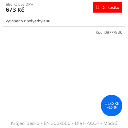
556 Kč bez DPH
Do košíku
673 Kč
vyrobeno z polyethylenu
Kód:
D9777836
1 140 Kč
–20 %
Krájecí deska - EN 300x500 - Dle HACCP - Modrá