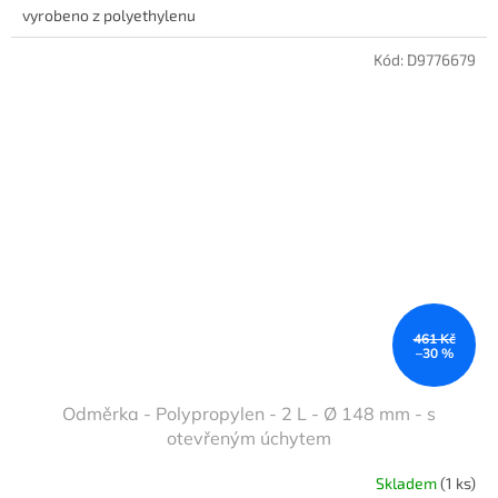
vyrobeno z polyethylenu
Kód:
D9776679
461 Kč
–30 %
Odměrka - Polypropylen - 2 L - Ø 148 mm - s
otevřeným úchytem
Skladem
(1 ks)