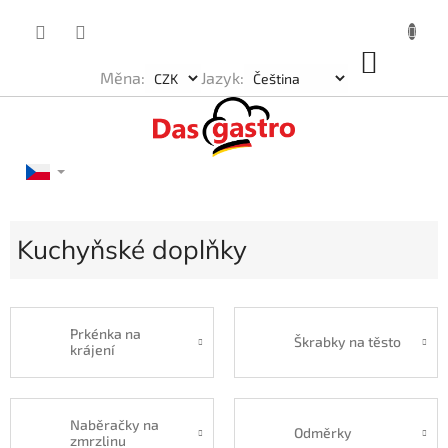
Přejít
na
obsah
NÁKU
Měna:
Jazyk:
KOŠÍK
Kuchyňské doplňky
Prkénka na
Škrabky na těsto
krájení
Naběračky na
Odměrky
zmrzlinu