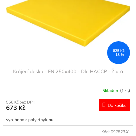
825 Kč
–18 %
Krájecí deska - EN 250x400 - Dle HACCP - Žlutá
Skladem
(1 ks)
556 Kč bez DPH
Do košíku
673 Kč
vyrobeno z polyethylenu
Kód:
D9782341