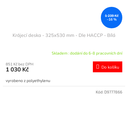
1 238 Kč
–16 %
Krájecí deska - 325x530 mm - Dle HACCP - Bílá
Skladem : dodání do 6-8 pracovních dní
851 Kč bez DPH
Do košíku
1 030 Kč
vyrobeno z polyethylenu
Kód:
D9777866