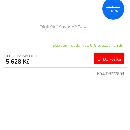
6 915 Kč
–18 %
Digitální časovač "4 v 1
Skladem : dodání do 6-8 pracovních dní
4 651 Kč bez DPH
Do košíku
5 628 Kč
Kód:
D9777863