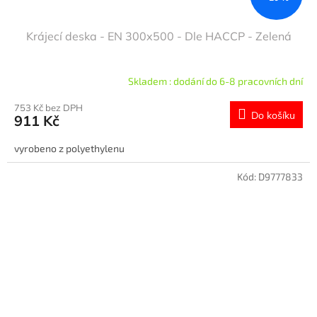
Krájecí deska - EN 300x500 - Dle HACCP - Zelená
Skladem : dodání do 6-8 pracovních dní
753 Kč bez DPH
Do košíku
911 Kč
vyrobeno z polyethylenu
Kód:
D9777833