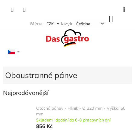
Přejít
na
obsah
NÁKU
Měna:
Jazyk:
KOŠÍK
Oboustranné pánve
Nejprodávanější
Otočná pánev - Hliník - Ø 320 mm - Výška: 60
mm
Skladem : dodání do 6-8 pracovních dní
856 Kč