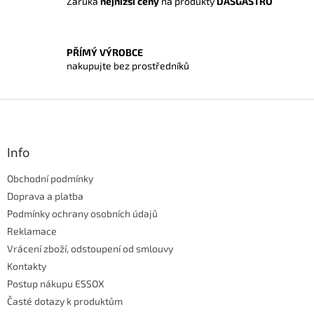
Záruka
nejnižší ceny
na produkty
DASGASTRO
v
ý
p
i
PŘÍMÝ VÝROBCE
s
nakupujte bez prostředníků
u
Z
á
p
a
Info
t
Obchodní podmínky
í
Doprava a platba
Podmínky ochrany osobních údajů
Reklamace
Vrácení zboží, odstoupení od smlouvy
Kontakty
Postup nákupu ESSOX
Časté dotazy k produktům