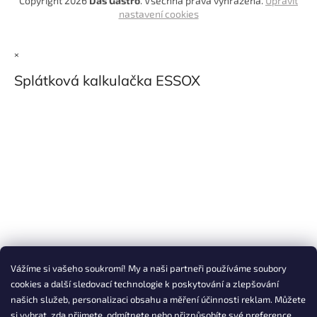
Copyright 2026
Das Gastro
. Všechna práva vyhrazena.
Upravit
nastavení cookies
×
Splátková kalkulačka ESSOX
Vážíme si vašeho soukromí! My a naši partneři používáme soubory
cookies a další sledovací technologie k poskytování a zlepšování
našich služeb, personalizaci obsahu a měření účinnosti reklam. Můžete
si vybrat, zda přijmete, odmítnete nebo přizpůsobíte své preference.