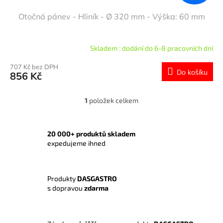
Otočná pánev - Hliník - Ø 320 mm - Výška: 60 mm
Skladem : dodání do 6-8 pracovních dní
707 Kč bez DPH
Do košíku
856 Kč
1
položek celkem
O
v
l
á
20 000+ produktů skladem
d
expedujeme ihned
a
c
í
Produkty
DASGASTRO
p
s dopravou
zdarma
r
v
k
y