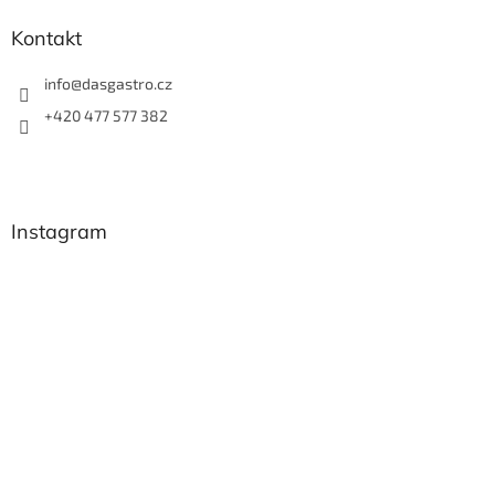
Kontakt
info
@
dasgastro.cz
+420 477 577 382
Instagram