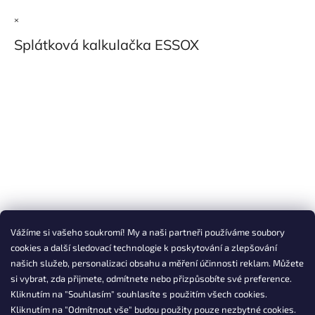
×
Splátková kalkulačka ESSOX
Vážíme si vašeho soukromí! My a naši partneři používáme soubory
cookies a další sledovací technologie k poskytování a zlepšování
našich služeb, personalizaci obsahu a měření účinnosti reklam. Můžete
si vybrat, zda přijmete, odmítnete nebo přizpůsobíte své preference.
Kliknutím na "Souhlasím" souhlasíte s použitím všech cookies.
Kliknutím na "Odmítnout vše" budou použity pouze nezbytné cookies.