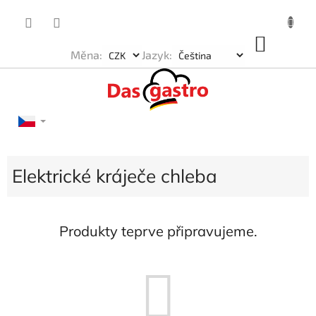
Přejít
na
obsah
NÁKU
Měna:
Jazyk:
KOŠÍK
Elektrické kráječe chleba
Produkty teprve připravujeme.